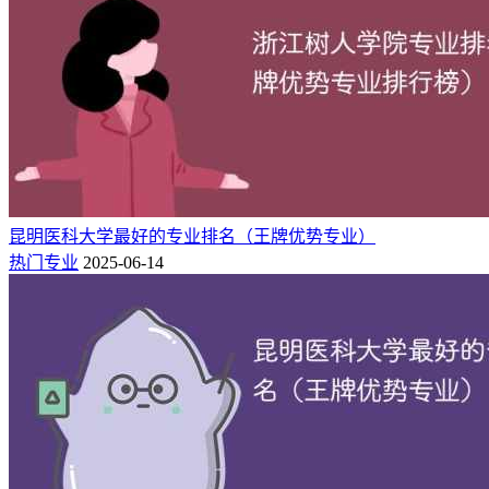
学校现有呈贡（主校区）、人民西路、平政3个校区，校园占
地面积1487亩。现有全日制在校生21839人，其中本科生15543
人，硕士研究生5247人，博士研究生624人，留学生425人；成
人本专科在校生25728人。经过多年的发展，形成了全日制高
等医学（学士、硕士、博士）教育、毕业后教育、医学继续教
育、留学生教育等完整的医学人才培养体系。有在编职工6250
人（校本部1627人，直属附属医院4623人）。有长江学者特聘
教授1人、“国家杰出青年科学基金获得者”1人，“科技部创新
人才推进计划中青年科技创新领军人才”1人，“国家百千万人
昆明医科大学最好的专业排名（王牌优势专业）
才工程”7人，教育部“新世纪优秀人才支持计划”4人，“国家有
热门专业
2025-06-14
突出贡献中青年专家”6人，“享受国务院政府特殊津贴人员”82
人，全国教书育人楷模1人，全国优秀教师、优秀教育工作者
13人，兴滇人才奖2人，云南省科技领军人才1人，入选其他省
级人才项目853人次。
相关推荐：
昆明医科大学排名全国第几名（2025-2022最新排名表）
2024年昆明医科大学录取分数线在各省是多少「最低376分」