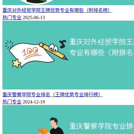
临床药学
4★
中国高水平专业
B++
15
麻醉学
4★
中国高水平专业
重庆对外经贸学院王牌优势专业有哪些（附排名榜）
B++
34
口腔医学
4★
中国高水平专业
热门专业
2025-06-13
B++
39
临床医学
4★
中国高水平专业
B++
40
预防医学
4★
中国高水平专业
B++
59
护理学
4★
中国高水平专业
听力与言语康复
中国区域一流专
A+
2
3★
学
业
中国区域一流专
B+
12
医学实验技术
3★
业
中国区域一流专
B+
17
卫生检验与检疫
3★
业
重庆警察学院专业排名（王牌优势专业排行榜）
中国区域一流专
B+
22
药物制剂
3★
热门专业
2024-12-19
业
中国区域一流专
B+
37
劳动与社会保障
3★
业
中国区域一流专
B+
40
医学影像学
3★