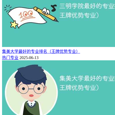
都不错！以下为
新高考网
整理的昆明医科大学专业排名榜，欢
迎参考！
二：昆明医科大学专业排名一览表（校友
会版）
昆明医科大学王牌专业排名（研究型）：
法医学（全国第5
集美大学最好的专业排名（王牌优势专业）
名）、康复物理治疗（全国第2名）、临床药学（全国第14
热门专业
2025-06-13
名）、麻醉学（全国第15名）、口腔医学（全国第34名）、临
床医学（全国第39名）、预防医学（全国第40名）、护理学
（全国第59名）、听力与言语康复学（全国第2名）、医学实
验技术（全国第12名）。
专业档
全国排
星级排
专业名称
办学层次
次
名
名
A
5
法医学
5★
中国一流专业
A+
2
康复物理治疗
4★
中国高水平专业
B++
14