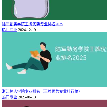
护理学是以自然科学和社会科学理论为基础的研究维护、促
进、恢复人类健康的护理理论、知识、技能及其发展规律的综
合性应用科学。是医学科学中的一门独立学科。护理学包含了
陆军勤务学院王牌优势专业排名2025
自然科学，如生物学、物理学、化学、解剖学、生理学等知
热门专业
2024-12-19
识。护理学是一门技能极其强的学科，要求实践，动手能力也
要好。
四：昆明医科大学简介
昆明医科大学是省属重点大学，前身是创建于1933年的东陆大
学医学专修科，1956年独立建院，1981年成为全国首批硕士学
位授予单位，1998年成为博士学位授予单位，2010年云南医学
高等专科学校并入，2012年更名为昆明医科大学，是国家首批
中西部高校基础能力建设工程院校。90年来，培养的10万余名
全日制和10万余名非全日制高级医药卫生人才扎根边疆，服务
浙江树人学院专业排名（王牌优势专业排行榜）
基层，为云南卫生健康事业、经济社会发展、民族团结进步和
热门专业
2025-06-13
边疆繁荣稳定做出了卓越贡献。