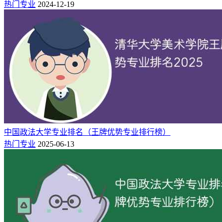
根据病人的临床表现，从整体出发结合研究疾病的病因、发病
热门专业
2024-12-19
机理和病理过程，进而确定诊断，通过预防和治疗以最大程度
上减弱疾病、减轻病人痛苦、恢复病人健康、保护劳动力。临
床医学是直接面对疾病、病人，对病人直接实施治疗的科学。
3.药学
药学专业（Pharmacy）是培养具备药学学科基本理论、基本知
识和实验技能，能在药品生产、检验、流通、使用和研究与开
发领域从事鉴定、药物设计、一般药物制剂及临床合理用药等
方面工作的高级科学技术人才的学科。
中国政法大学专业排名（王牌优势专业排行榜）
4.口腔医学
热门专业
2025-06-13
主要学习国内外口腔医学最新研究动态和技术进展，涉及药物
学、药物临床验证、齿科化学材料研究、生物力学、口腔解剖
学、生理学、组织病理学、齿科器械评价、牙病预防及诊断治
疗新技术、新方法等各个方面，对全国广大口腔基层义务工作
者有极大的指导作用。
5.护理学