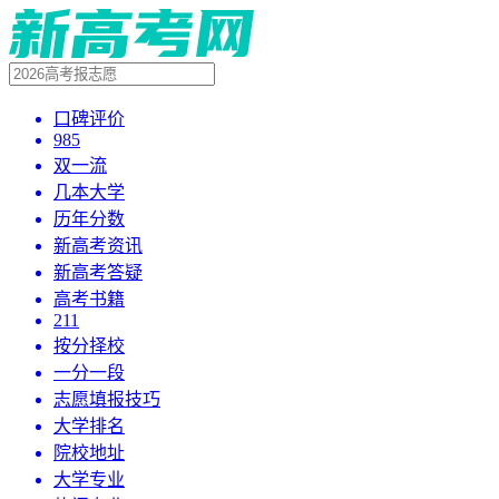
口碑评价
985
双一流
几本大学
历年分数
新高考资讯
新高考答疑
高考书籍
211
按分择校
一分一段
志愿填报技巧
大学排名
院校地址
大学专业