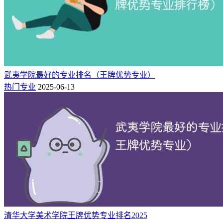
业
中国区域一流专
B+
54
医学检验技术
3★
业
中国区域一流专
B+
85
药学
3★
业
武夷学院最好的专业排名（王牌优势专业）
三：昆明医科大学王牌专业简介
热门专业
2025-06-13
1.法医学
法医学是应用临床医学、生物信息学、药学和其他自然科学理
论和技能解决法律问题的循证医学，用于侦察犯罪和审理民事
或刑事案件提供科学证据。法医学应该看成是沟通“法学”与
“医学”两个学科门类的桥梁学科。
2.临床医学
临床医学是研究疾病的病因、诊断、治疗和预后，提高临床治
疗水平，促进人体健康的科学。临床”即“亲临病床”之意，它
清华大学美术学院王牌优势专业排名2025