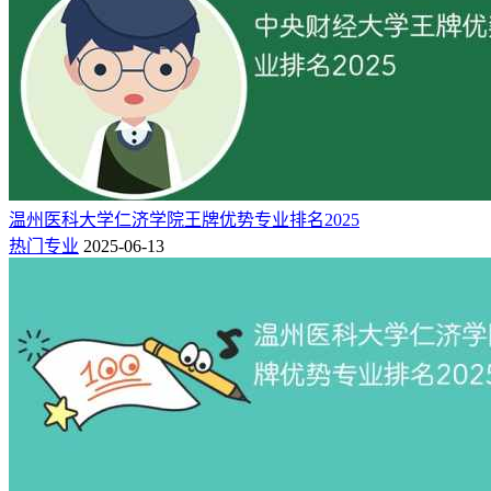
湖南应用技术学院王牌专业排名（应用型）：
行政管理（全国
第5名）、林学（全国第5名）、水产养殖学（全国第6名）、
园林（全国第35名）、数字媒体艺术（全国第63名）、商务英
语（全国第71名）、视觉传达设计（全国第140名）、汉语言
文学（全国第180名）、机械设计制造及其自动化（全国第207
名）。
专业档
全国排
星级排
专业名称
办学层次
温州医科大学仁济学院王牌优势专业排名2025
次
名
名
热门专业
2025-06-13
中国一流应用型专
A+
5
行政管理
5★
业
中国区域一流应用
A
5
林学
3★
型专业
中国区域一流应用
B+
6
水产养殖学
3★
型专业
中国区域一流应用
B+
35
园林
3★
型专业
中国区域一流应用