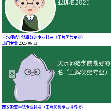
事园林苗木生产、园林绿化施工、园林植物养护等工作的高素
质技术技能人才
2.水产养殖技术
本专业培养德、智、体、美全面发展，具有良好职业道德和人
文素养，掌握水生动物繁殖、苗种培育、成品养殖及捕捞运
天水师范学院最好的专业排名（王牌优势专业）
输、渔业设施建设基本知识，具备养殖水质分析与调控、水生
热门专业
2025-06-13
动物人工繁养、水生动物疾病防控、水生动物捕捞及现代渔业
建设能力，从事水产养殖及技术服务、水产品营销及水产物流
等工作的高素质技术技能人才。
四：湖南应用技术学院简介
湖南应用技术学院是教育部批准的全日制本科院校。学校始创
于1994年，时称常德电脑技术学校；1998年成为高等教育学历
文凭试点院校，更名为常德电脑专修大学；2004年升格为国家
统招大专院校，更名为湖南同德职业学院；2014年升格为国家
西安欧亚学院专业排名（王牌优势专业排行榜）
统招本科院校，更名为湖南应用技术学院。