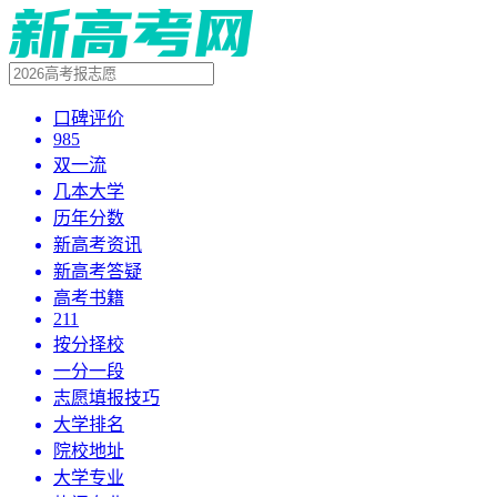
口碑评价
985
双一流
几本大学
历年分数
新高考资讯
新高考答疑
高考书籍
211
按分择校
一分一段
志愿填报技巧
大学排名
院校地址
大学专业