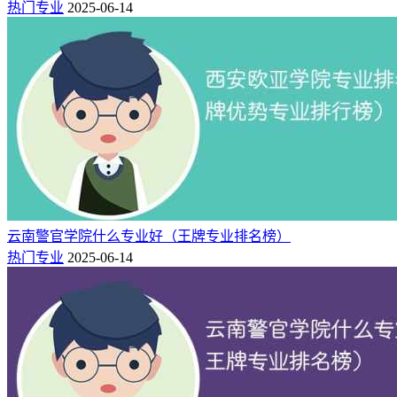
热门专业
2025-06-14
2014年升本以来，学校坚持内外协同共建实践教学平台，深入
推进产教深度融合、校企协同育人机制，学校先后与湘云生物
科技、中国兵器江麓机电集团有限公司等企业深入开展校企合
作，先后与近 170 家社会相关企业及各政府机关单位签 署了
校企、校地联合办学及产学研用协同育人协议，与行业企业共
建稳定的实习、 实训基地 98 个。建成工程实践基地13个，建
成了7个省级创新创业教育中心，6个省级校企合作创新创业基
地，建有湖南省大学生创新创业孵化示范基地 1 个；加强教学
资源，尤其是校内实验实训条件建设，科学整合校内资源，建
成校内专业实验（实训）室173个，创新创业工作室45个，大
云南警官学院什么专业好（王牌专业排名榜）
师工作室1个，校内外创业孵化基地6个，已构成了以学校七大
热门专业
2025-06-14
实验实训中心（实训场）为主的校内实验实训体系，能基本满
足学校所建设专业的实践教学需要。
相关推荐：
湖南应用技术学院开设专业有哪些（专业目录一览表）
湖南应用技术学院录取分数线2024年在各省是多少「最低271