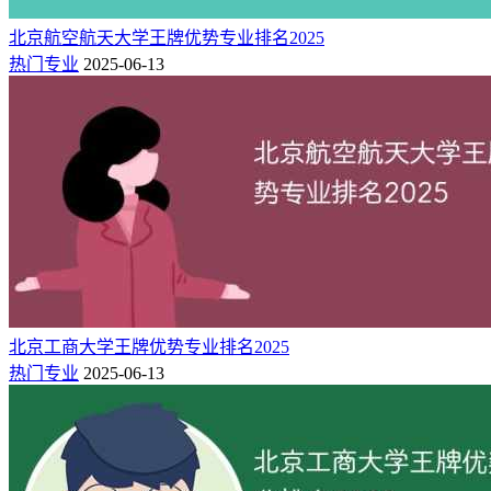
B+
63
数字媒体艺术
3★
型专业
北京航空航天大学王牌优势专业排名2025
中国区域一流应用
热门专业
2025-06-13
B+
71
商务英语
3★
型专业
中国区域一流应用
B+
140
视觉传达设计
3★
型专业
中国区域一流应用
B+
180
汉语言文学
3★
型专业
机械设计制造及其
中国区域一流应用
B+
207
3★
自动化
型专业
三：湖南应用技术学院王牌专业简介
北京工商大学王牌优势专业排名2025
1.园林技术
热门专业
2025-06-13
本专业培养德智体美劳全面发展，掌握扎实的科学文化基础和
园林植物、计算机辅助设计、园林美术与艺术、园林绿化施工
等知识，具备园林苗木生产与销售、园林绿化设计与施工、园
林绿化养护与管理等能力，具有工匠精神和信息素养，能够从