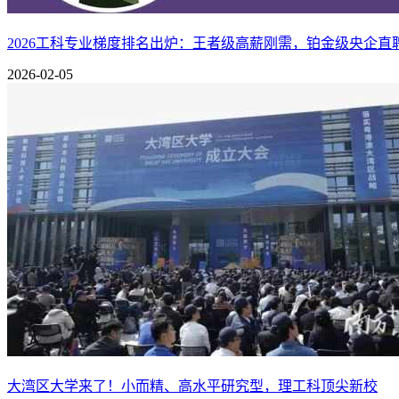
且每年以20%的速度增长，是工科里就业面最广、刚需最强的
2026工科专业梯度排名出炉：王者级高薪刚需，铂金级央企直
核心学习内容：
机械设计、自动化控制、工业机器人、人工智
技智造。
2026-02-05
人才缺口与就业：
就业覆盖三一重工、比亚迪、美的、大疆等
业软件应用，几乎所有制造行业都能适配，就业率接近100%
适配人群：
动手能力强、喜欢机械与科技结合，数学、物理基
能
战略定位：
该专业早已摆脱“烧锅炉”的老旧印象，完成了向
又深度融合智能制造技术，属于双赛道叠加的黄金专业。
核心学习内容：
新能源技术、储能工程、氢能开发、高效动力
人才缺口与就业：
行业人才缺口持续扩大，毕业生可进入新能
稳定、行业壁垒高，不易被替代，属于国家能源领域核心刚需
适配人群：
对能源领域感兴趣，物理、化学基础扎实，想选择
大湾区大学来了！小而精、高水平研究型，理工科顶尖新校