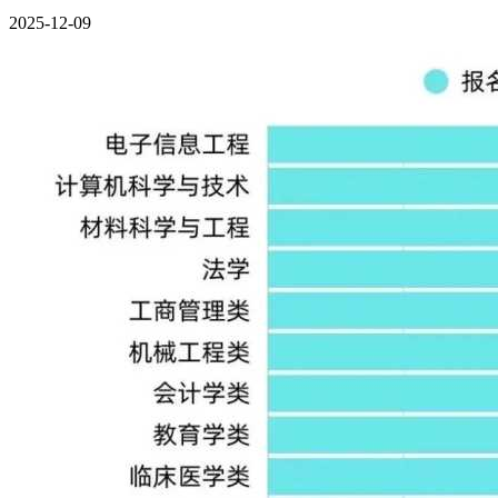
2025-12-09
选对专业不仅要看前景，更要结合自身优势，才能走得稳、走得远
1、分数精准匹配：
集成电路、数据科学与大数据技术属于热门
就业同样有保障；
2、贴合学科基础：
芯片、智能制造类专业对物理、数学基础要
3、做好长远规划：
这类硬核工科专业，建议本科后适度深造，
业起步更顺利。
2026高考报考，选对赛道比盲目冲刺高分更重要。传统工科
双碳+芯片+智能制造，三大战略叠加催生百万人才缺口，这4
朝阳硬核行业，用技术立足，靠实力站稳脚跟，这才是工科生
相关推荐：
国家战略力挺！未来10年中国最缺人的6大专业推荐