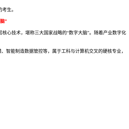
的考生。
脑”
核心技术，堪称三大国家战略的“数字大脑”。随着产业数字化
建模、智能制造数据管控等，属于工科与计算机交叉的硬核专业，
智能制造企业负责智能产线数据管控与能耗分析、双碳领域负责
以上，跨界跳槽、升职加薪空间极大，属于越有经验越值钱的工
顾技术硬核度与就业灵活性，适合想拿高薪、追求职业多元发展
面普及。工信部数据显示，智能制造领域人才缺口已超500万，