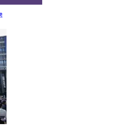
专业之一。
聘
能、大数据、工业软件、智能产线优化等，以“机械为骨、信息为
制造龙头企业，以及各类智能装备企业、汽车制造企业、高端加
，行业刚需性强，职业发展不受单一行业波动影响。
础扎实，不想局限于单一领域的全能型理科生。
源与动力工程：双碳+智能制造双赛道融合，传统工科转型升级
高端化、智能化的转型升级，全面聚焦新能源、储能、氢能、高效
系统、节能技术、智能能源管控等，兼顾传统动力基础与前沿新
源车企、光伏风电企业、能源央企、智能装备厂，从事新能源研
岗位，长期发展前景广阔。
跨界复合型专业，追求稳定与高薪兼顾的考生。