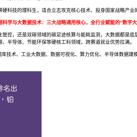
耕硬科技的理科生，适合立志攻克核心技术、投身国家战略产业
据科学与大数据技术：三大战略通用核心，全行业赋能的“数字大
化管控，还是双碳领域的碳足迹核算与能耗监测，大数据都是底层
源、半导体、节能环保等硬核工科领域，跨赛道就业优势拉满。
、数据库技术、工业大数据、数据可视化、算力优化、半导体数据
工科就业赛道。
0万，就业覆盖面极广：芯片企业负责研发数据建模与制程优化、
门、高新科技企业、科研院所、高端制造工厂。就业率常年98%
，不想局限于单一工科领域，想要多赛道就业选择的理科生，兼
智能制造工程：制造强国核心，工业4.0标杆专业
核心突破口，智能工厂、工业机器人、数字化产线、柔性生产已全