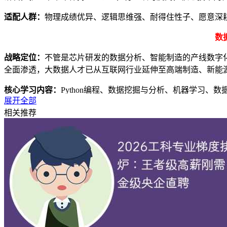
适配人群：
物理成绩优异、逻辑思维强、耐得住性子、愿意深
数
战略定位：
不管是芯片研发的数据分析、智能制造的产线数字
全面渗透，大数据人才已从互联网行业延伸至高端制造、新能
核心学习内容：
Python编程、数据挖掘与分析、机器学习
展开全部
兼顾技术研发与行业应用，并非纯文科类数据分析，精准适配
相关推荐
人才缺口与就业：
未来5年工科领域大数据专项人才缺口超8
碳数据核算与新能源项目数据分析；同时可入职央企数字化部
科专业，核心人才供不应求。
适配人群：
数学成绩突出、逻辑思维强，喜欢编程与数据分析
的考生。
战略定位：
我国从“制造大国”迈向“制造强国”，智能制造是