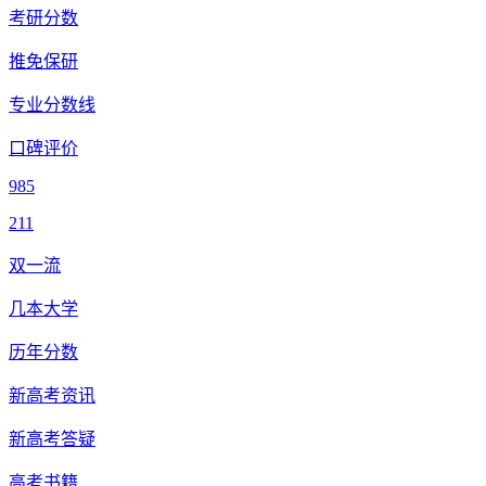
考研分数
推免保研
专业分数线
口碑评价
985
211
双一流
几本大学
历年分数
新高考资讯
新高考答疑
高考书籍