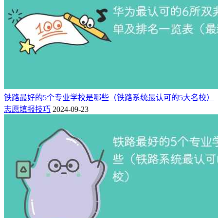
长理性决策。
计算机科学与技术
：从互联网标配到全产业刚需
曾是互联网大厂专属的热门专业，如今已成为全产业核心刚
需。制造业、新能源、金融科技等实体经济，对计算机人才的
需求呈爆发式增长。
薪资与需求表现亮眼：AI产业链数据工程师岗位增速45.7%，
铁路最好的5个专业学校是哪些（铁路系统最认可的5大名校）
机器人算法工程师月薪23335元，算法工程师月薪20035元。但
志愿填报技巧
2024-09-23
行业已现两极分化——AI编程工具渗透率超40%，初级程序员
替代率高达85%；而高端人才缺口持续扩大，2025年前10个月
新发AI岗位同比暴涨543%，大模型算法岗供需比仅0.3。
核心竞争力：“会写代码”已成基础，“能解决实际问题”才是硬
实力。AI算法、网络安全、软硬件复合型人才最稀缺，应届
硕士在AI算法领域起薪25-35万元，头部企业可达40万元以
上。
机械设计制造及其自动化
：被低估的硬科技底盘