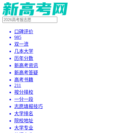
口碑评价
985
双一流
几本大学
历年分数
新高考资讯
新高考答疑
高考书籍
211
按分择校
一分一段
志愿填报技巧
大学排名
院校地址
大学专业