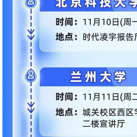
2026年芯片行业全链条人才紧缺：数字后端工程师供需比
6.43，模拟版图工程师岗位同比增长274%；薪资稳居工科前
列，模拟芯片设计工程师平均月薪31595元，集成电路IC设计
工程师27435元，IC验证工程师26558元，堪称工科薪资天花
板。
毕业生可深耕芯片设计、FPGA开发、通信设备、嵌入式系
统、卫星通信、量子通信等高端领域。5G全面普及、半导体
国产化加速、智能硬件爆发，持续扩大人才需求。该专业学习
难度偏高，高端研发岗普遍要求硕士及以上学历，华为、中
兴、中芯国际等企业核心岗位招聘均以硕士为门槛，适合数理
基础扎实、愿意长期深耕、接受深造的考生，未来发展上限极
高。
选赛道而非追风口，专业选择决定十年高度
2026年就业市场的核心逻辑是新质生产力驱动人才价值重估：
机器人、新材料、光电子领跑薪资榜，平均月薪均破万元；武