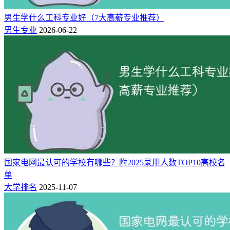
男生学什么工科专业好（7大高薪专业推荐）
别再认为机械专业就是“进厂拧螺丝”！如今它已升级为机械
男生专业
2026-06-22
+电子+计算机+AI的交叉学科，是硬科技行业的底层支撑。
行业需求持续走高：机器人行业职位数同比增36.6%，新材料
行业增32.6%，汽车制造/设计工程师岗位增速32.8%，领跑研
发技术岗。职业发展路径清晰：本科起薪6000-7000元，可先
从传统制造业过渡；3-5年转型新能源汽车三电、航空航天零
部件、半导体设备等高端赛道，资深工程师年薪可达30-50万
元。
加分项：同时掌握机械设计、PLC编程、工业机器人操作的复
合型人才，薪资比单一技能者高30%-50%。
国家电网最认可的学校有哪些？附2025录用人数TOP10高校名
电气工程及其自动化
：稳定与高薪兼得的万金油
单
大学排名
2025-11-07
电气工程及其自动化是典型的“万金油”专业，兼顾就业稳定性
与高薪潜力，是理科生稳妥度最高的选择之一。它既是传统电
力系统的支柱，也是新能源、高端制造、智能电网、轨道交通
的核心技术来源，适配性极强。