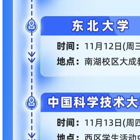
汉、苏州、南京等二线城市产业职位增速达28.3%、24.8%、
20.5%，正大力争抢技术人才。
企业人才画像愈发明确：高学历、理工科背景、跨学科能力成
标配，航空航天、海洋工程研发岗硕博占比最高达34%，“双
一流”毕业生在前沿领域更具优势。
专业选择，从来不是只看短期薪资，而是选择未来十年的产业
赛道。新质生产力不是短暂风口，而是长期趋势，选对专业，
方能抓住时代机遇，实现职业价值跃升。