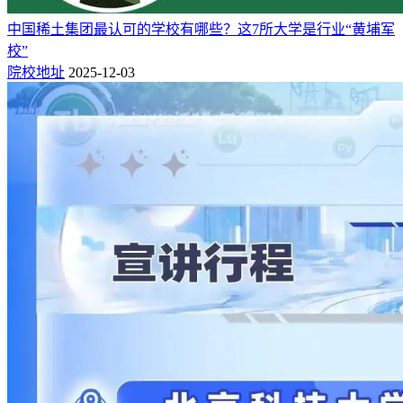
的核心刚需，岗位数量多、就业灵活度高。
中国稀土集团最认可的学校有哪些？这7所大学是行业“黄埔军
2026年春招数据显示，要求掌握AI工具的岗位同比增长
校”
215.61%，计算机类岗位占本科总招聘量的42%。行业用人标
院校地址
2025-12-03
准已从“会写代码”升级为“能解决实际问题”，
大模型应用、网
络安全、工业软件、嵌入式开发
方向人才尤为紧缺。
对学生而言，强化编程能力、参与开源项目、积累实战经验是
提升竞争力的关键。嵌入式开发、工业软件、车载系统等方向
竞争压力小、需求稳定，且不易被AI替代。双非院校学生可
通过考研或积累高质量项目突破就业壁垒。软件工程就业覆盖
互联网、智能汽车、智能制造、医疗软件、金融系统等领域，
选择多、薪资优，适配多数理科考生。
电子信息工程
：连接物理与数字世界的神经中枢
电子信息工程长期被误解为“修手机、装宽带”，实则是
电路设
计、信号处理、通信技术、嵌入式开发、芯片设计
的核心专
业，是智能设备、通信系统、芯片产业、国防科技的关键支
撑，更是国家突破“卡脖子”技术的重点领域。