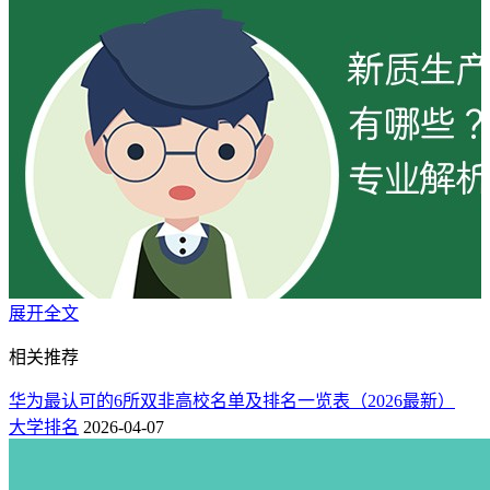
展开全文
相关推荐
在此背景下，
计算机科学与技术、机械设计制造及其自动化、
电气工程及其自动化、软件工程、电子信息工程
五大工科专
华为最认可的6所双非高校名单及排名一览表（2026最新）
业
，成为企业争抢的核心，也是2026年志愿填报中性价比高、
大学排名
2026-04-07
发展稳健、薪资优厚的优选方向。下文结合就业数据、行业需
求、学习重点与发展前景，全面解析五大专业，助力考生与家