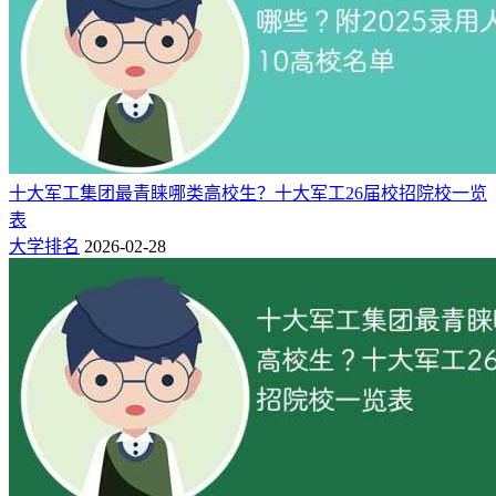
1.稳定赛道：电力系统
国家电网、南方电网及五大发电集团校招年薪15-30万元，地
域差异明显：江浙、京沪等发达地区省/市局年薪超20万元，
中西部及东北多为10-15万元。学历门槛清晰：985/211硕士多
进市局，双非本科多下县局。
十大军工集团最青睐哪类高校生？十大军工26届校招院校一览
2.高薪赛道：新能源领域
表
大学排名
2026-02-28
光伏、风电、储能、新能源汽车行业爆发，电力电子、三电系
统、电机驱动人才紧缺。硕士应届生年薪普遍30万元以上，资
深工程师超50万元；电力电子研发工程师月薪24783元，一线
城市风电工程师月薪18098元。此外，PLC工程师、工业机器
人调试等岗位，也是高端制造业的高薪选择。
软件工程
：数字化转型的刚需引擎
软件工程与计算机科学与技术定位差异显著，其聚焦软件产品
设计、开发、测试、部署、运维
全流程，是各行业数字化转型