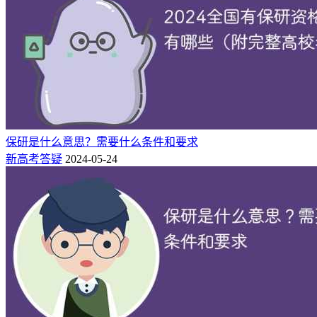
55
100
55.0%
人工智能学院
108
225
48.0%
计算机学院
57
101
56.4%
数学学院
79
173
45.7%
物理学院
36
72
50.0%
化学化工
22
43
51.2%
天文与空间科学学院
24
47
51.1%
地球科学与工程学院
保研是什么意思？需要什么条件和要求
19
45
42.2%
地理与海洋科学学院
新高考答疑
2024-05-24
33
66
50.0%
大气科学学院
23
53
43.4%
建筑与城市规划学院
113
252
44.8%
电子科学与工程学院
49
120
40.8%
现代工程与应用科学学院
14
37
37.8%
环境学院
62
101
61.4%
匡亚明学院
33
60
55.0%
生命科学学院
106
244
43.4%
软件学院