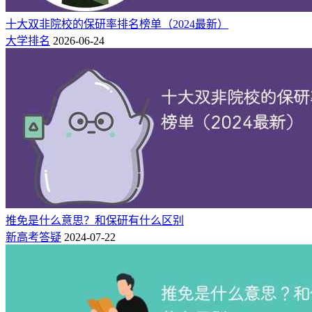
11
22
50.0%
医学院
80
80
100.0%
十大双非院校的保研率排名榜单（2024最新）
医学院长学制转段
大学排名
2026-06-24
46
106
43.4%
法学院
40
87
46.0%
文学院
26
55
47.3%
历史学院
5
10
50.0%
马克思主义学院
39
102
38.2%
新闻传播学院
17
50
34.0%
政府管理学院
6
19
31.6%
国际关系学院
29
74
39.2%
信息管理学院
20
55
36.4%
社会学院
152
362
42.0%
商学院
推免是什么意思？和保研有什么区别
新高考答疑
2024-07-22
60
149
40.3%
外国语学院
4
10
40.0%
海外教育学院
53
135
39.3%
工程管理学院
10
21
47.6%
哲学学院