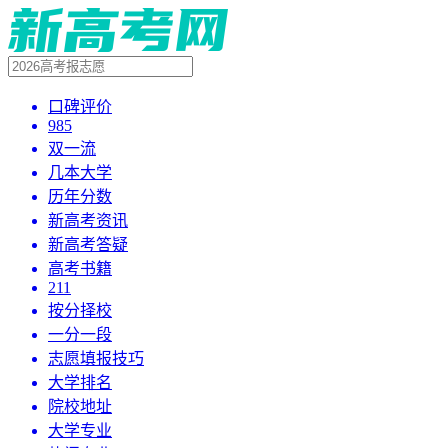
口碑评价
985
双一流
几本大学
历年分数
新高考资讯
新高考答疑
高考书籍
211
按分择校
一分一段
志愿填报技巧
大学排名
院校地址
大学专业