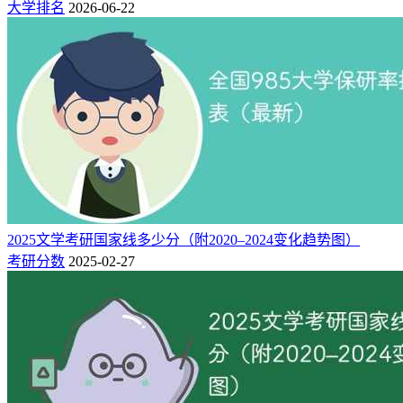
按普通保送1381人计算，保研率约为40.6%。
大学排名
2026-06-22
而南大2025届强基转段（保送）共166人成功转段；如果加上
强基转段，约为45.5%（（1381+166）/3399），若再加上医学
长学制、硕博连读等，保守估计南大的保研率将近50%。
2025文学考研国家线多少分（附2020–2024变化趋势图）
考研分数
2025-02-27