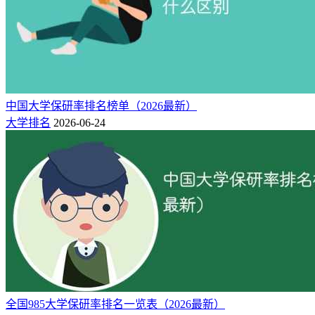
27
支教团
4
补偿计划
166
209
79.4%
强基转段
1628
3285
总计
根据其最终公示的推免名单公示文件，南京大学2025届（对应
中国大学保研率排名榜单（2026最新）
2021年入学的本科生）推免指标1350人，另有支教团27人、国
大学排名
2026-06-24
防科工补偿计划4人，共计1381人。如果算上强基转段和长学
制转硕，南大一共保研1628人。
相比之下，商学院、电子科学与工程学院、计算机学院的推免
名额是最多的，与去年相比环境学院、政府管理学院、地理与
海洋科学学院等减少10+名额；工程管理学院增加名额最多
（22个），此外电子科学与工程学院增加了14个名额。
南京大学2025届总保研率如何？
2025届对应2021级入学新生，2021年南大共录取3399名本科新
生。如果不包括强基、医学长学制和硕博培养等保研名额，仅
全国985大学保研率排名一览表（2026最新）