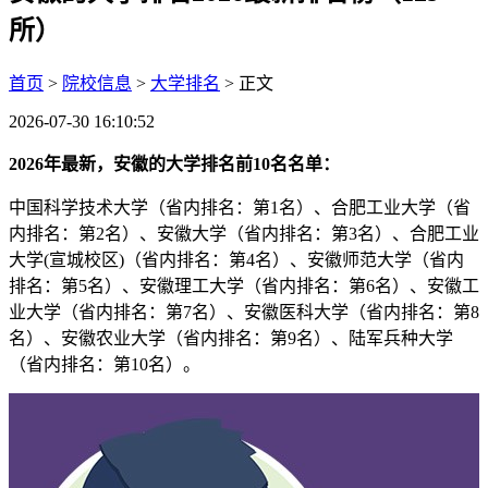
所）
首页
>
院校信息
>
大学排名
> 正文
2026-07-30 16:10:52
2026年最新，安徽的大学排名前10名名单：
中国科学技术大学（省内排名：第1名）、合肥工业大学（省
内排名：第2名）、安徽大学（省内排名：第3名）、合肥工业
大学(宣城校区)（省内排名：第4名）、安徽师范大学（省内
排名：第5名）、安徽理工大学（省内排名：第6名）、安徽工
业大学（省内排名：第7名）、安徽医科大学（省内排名：第8
名）、安徽农业大学（省内排名：第9名）、陆军兵种大学
（省内排名：第10名）。