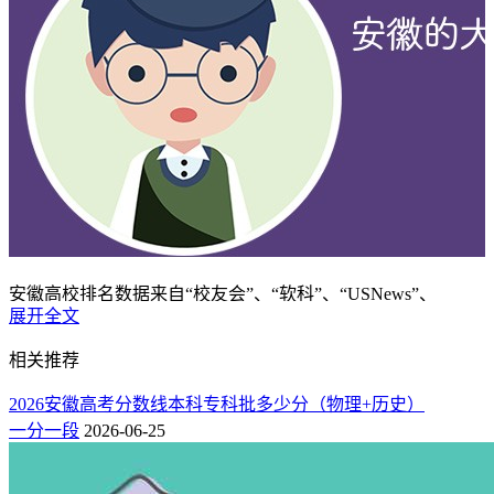
安徽高校排名数据来自“校友会”、“软科”、“USNews”、
展开全文
“ABC”、“
快志愿
”等第三方机构发布的全国大学排行榜，仅供
参考！
相关推荐
安徽省内的大学全部排名一览表（129所）：
2026安徽高考分数线本科专科批多少分（物理+历史）
一分一段
2026-06-25
省
所
内
学校名
类
性
在
级别
排
称
型
质