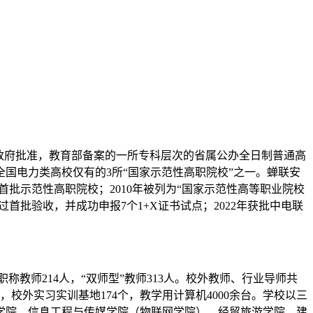
民政府批准，教育部备案的一所专科层次的省属公办全日制普通高
国电力类高校仅有的3所“国家示范性高职院校”之一。蝉联安
省首批示范性高职院校；2010年被列为“国家示范性高等职业院校
过首批验收，并成功申报7个1+X证书试点；2022年获批中电联
上职称教师214人，“双师型”教师313人。校外教师、行业导师共
0个，校外实习实训基地174个，教学用计算机4000余台。学校以三
学院、信息工程与传媒学院（物联网学院）、经贸旅游学院、建