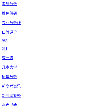
考研分数
推免保研
专业分数线
口碑评价
985
211
双一流
几本大学
历年分数
新高考资讯
新高考答疑
高考书籍