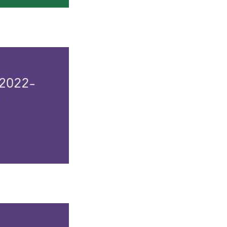
是中国特色高水平高职学校和专业建设计划（简称“双高计划”）
是安徽省首批地方技能型高水平大学建设单位、安徽省“双高计划
958年升格为安徽交通学院（本科）。1988年经教育部批准设
通行业特色的高职院校。学校秉承“经世致用、实学报国”的办学
校风，为安徽经济发展和交通运输行业培养、培训了11万余名高
育厅。前身是创立于1950年的皖北人民行政公署工商处干部轮训
安徽财经大学、阜阳师范大学开展专升本人才联合培养。
批“三教”改革示范校，全国首批健康学校建设单位，安徽省首批专
育人”综合改革立项试点单位，工信部首批“工业信息安全人才培
军人教育学院，安徽省首批省级创业学院，安徽省首批校企合作示
市双拥合格单位，获第六届“黄炎培职业教育奖”优秀学校奖，学