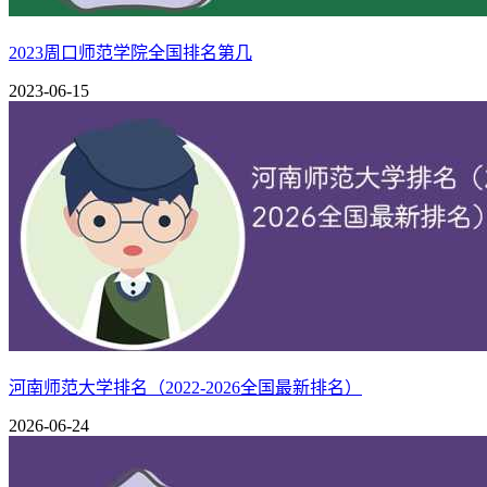
安徽水利水电职业技术学院是一所公办全日制高等职业院校，
全国首批优质水利高等职业院校、水利部水利人才培养基地，
2023周口师范学院全国排名第几
安徽省绿色学校。
2023-06-15
第六名：安徽交通职业技术学院
安徽交通职业技术学院始建于1956年，前身是安徽交通学校，1
合并组建成安徽交通职业技术学院，是全省唯一一所具有鲜明交
企合作，产学互动，孕育了“勤奋、通达、敬业、乐群”的优良
第七名：安徽工商职业学院
安徽工商职业学院是一所公办全日制高等职业院校，隶属安徽省教
人民政府批准，升格为安徽工商职业学院，2020年起先后与
第八名：安徽城市管理职业学院
河南师范大学排名（2022-2026全国最新排名）
学校是安徽省首批“高水平学校和专业群”建设单位，安徽省首
能大赛标杆校”，安徽省党建工作示范校，安徽省第四批“三全
2026-06-24
厅、省直机关工委共建成立的“安徽民政学院”，安徽省退役
徽省文明校园、安徽省直文明校园、合肥市卫生先进单位、合肥