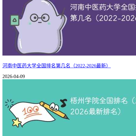
职业教育集团培育单位。
第九名：安庆医药高等专科学校
安庆医药高等专科学校坐落在“古皖大地，此地宜城”的安庆市，
精业 济世”的校训，弘扬“薪火传承 团结拼搏”的百花亭精神
第十名：合肥幼儿师范高等专科学校
学校始建于1980年，是教育部批准最早的十所幼专之一，是安
河南中医药大学全国排名第几名（2022-2026最新）
新校区占地442亩，建筑面积25.8万平米。学校先后获国
教育部国家通用语言文字推广普及先进集体，获批立项全国党建
2026-04-09
目、安徽省“具有较高国际化水平的职业学校”、安徽省技能特色
长三角高职院校学前教育联盟，获安徽省文明单位，安徽省文明
职院校排行榜全国80所师范类院校第一名。
安徽所有大专院校排名榜名单（附最低录取分数线）：
以2025年在安徽（物理类）招生为例
名次
院校
类型
属性
最低分/最低位次