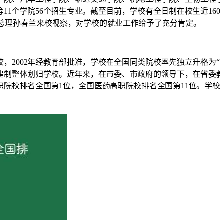
1个学院56个招生专业。截至目前，学校有全日制在校生近160
院副总理孙春兰来校视察，对学校的就业工作给予了充分肯定。
校，2002年经教育部批准，学校在全国同类院校率先独立升格为“
成建制整体划归学校。近年来，在市委、市政府的领导下，在省
高职院校排名全国第1位，全国医药高职院校排名全国第11位。
学校建设单位、安徽省中医药现代化研究会理事长单位、安徽省联
在奋力创建中医药特色鲜明的应用型本科院校。
制高等职业院校。学校始建于1935年的安徽私立内思工业职
，改属安徽省机械厅领导，更名为安徽省芜湖机械学校。1978年
省人民政府决定在原址恢复安徽省芜湖机械学校，归属省机械厅领导
学历史。