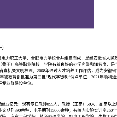
一）
由安徽电力职工大学、合肥电力学校合并组建而成，是经安徽省人
骨干）高等职业院校。学院有着良好的办学声誉和知名度，是全
年度省直机关文明校园。2008年通过人才培养工作评估，成为安徽
8年被教育部批准为第三批“现代学徒制”试点单位，2021年顺利通
平专业群建设单位。
总投资超32亿元；现有专任教师855人，教授（正高）58人，副高以
外文期刊390余种，电子期刊15000余种；有校内实验实训室26
学院、汽车工程学院、轨道交通学院、机电工程学院、生物工程