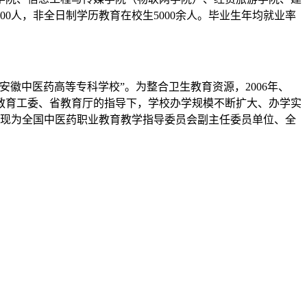
00人，非全日制学历教育在校生5000余人。毕业生年均就业率
安徽中医药高等专科学校”。为整合卫生教育资源，2006年、
委教育工委、省教育厅的指导下，学校办学规模不断扩大、办学实
学校现为全国中医药职业教育教学指导委员会副主任委员单位、全
合培养普通专升本学生试点院校、安徽省“三全育人”综合改革
业学校，先后历经了芜湖电力学校、芜湖电机制造学校、芜湖电机
，经国务院批准，在安徽省芜湖机械学校基础上成立安徽机电学院
。2003年，经安徽省人民政府批准，由安徽省芜湖机械学校独