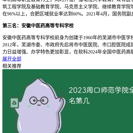
筑工程学院及基础教育学院、马克思主义学院、继续教育学院等1
在96%以上，合肥区域就业率达到60%。2021年4月，国务
第三名：安徽中医药高等专科学校
安徽中医药高等专科学校前身为创建于1960年的芜湖市中医学
2012年，芜湖市委、市政府先后将市中医医院、市口腔医院
力日益增强、办学特色更加彰显，在软科2024年全国中医药
国中医药健康行业产教融合共同体理事长单位、全国首批健康
展开全部
试点院校、安徽省“双高”院校和专业群建设单位，目前学校正
相关推荐
第四名：安徽机电职业技术学院
安徽机电职业技术学院是直属安徽省教育厅归口管理的公办全日
制造专科学校等，并划归国家第一机械工业部领导。1972年
（现为安徽工程大学）。1986年，安徽机电学院迁出，安徽
立升格为安徽机电职业技术学院。迄今为止，已拥有90年的办
第五名：安徽水利水电职业技术学院