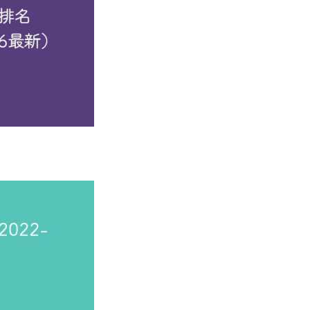
位于长江之畔，大龙山下。办学81年来，始终坚持“科学定位，
，累计培养了6万余名高素质医药卫生人才。
徽省首批地方技能型高水平大学建设单位，是“安徽省高职发展标杆校
家级教学成果二等奖2次、首届全国优秀教材一等奖、入选首批国家
工作样板支部，获批立项建设安徽省首批“双高校”、安徽省首批
院校，获批“安徽省科普教育基地”、省级职业教育“双师型”教
校园，安徽省校企合作示范校、线上教学示范校、课程思政建设先