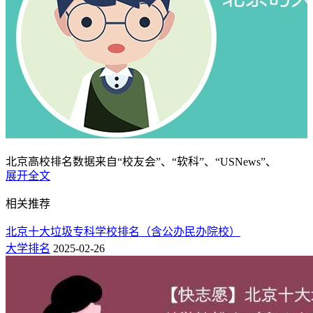
北京高校排名数据来自“校友会”、“软科”、“USNews”、
展开全文
“ABC”、“
快志愿
”等第三方机构发布的全国大学排行榜，仅供
参考！
相关推荐
北京市内的大学全部排名一览表（100所）：
北京十大垃圾专科学校排名（含公办民办院校）
大学排名
2025-02-26
市
所
内
类
性
学校名称
在
级别
排
型
质
地
名