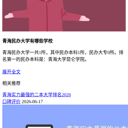
青海民办大学有哪些学校
青海民办大学一共1所，其中民办本科1所，民办大专0所。排
名第一的民办本科是：青海大学昆仑学院。
以2023年在青海省招生为例：
展开全文
青海民办本科院校排名榜及最低录取分数线（附：学费）
相关推荐
名次
院校
所在地
科目
最低分/位次
学费
青海实力最强的二本大学排名2026
口碑评价
2026-06-17
1
320 / 17719
-
青海大学昆仑学院
青海 西宁市
理科
青海大学昆仑学院简介：
青海大学昆仑学院位于青海省西宁市生物科技产业园，是2004