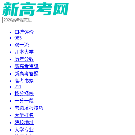
口碑评价
985
双一流
几本大学
历年分数
新高考资讯
新高考答疑
高考书籍
211
按分择校
一分一段
志愿填报技巧
大学排名
院校地址
大学专业