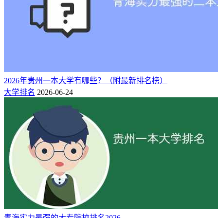
年经教育部批准设立，由青海大学举办的独立学院，也是青海
省唯一一所全日制普通本科独立学院。 学院依托青海大学办
学，共享青海大学的师资、实验室等教育教学资源。学院秉承
青海大学优良的办学传统、教育理念和“志比昆仑，学竞江河”
的校训，以立德树人为根本，坚持“以人为本、德育为先、能
力为重、全面发展”的办学理念，坚持“依托青大、规范办学、
注重质量、突出...
2026年贵州一本大学有哪些？（附最新排名榜）
大学排名
2026-06-24
相关推荐：
青海省的大学排名（最新排名表）
青海实力最强的大专院校排名2026