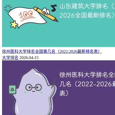
1.内蒙古化工职业学院全国排名一览表（校友会版）
按校友会中国高职院校排行榜看，内蒙古化工职业学院2025年
全国高职院校排名（I类）第217位。
所在
年份
全国排名
院校
办学层次
地
徐州医科大学排名全国第几名（2022-2026最新排名表）
217（I
内蒙古化工职业学
内蒙
区域高水平高职院
2025
大学排名
2026-04-15
类）
院
古
校
224（I
内蒙古化工职业学
内蒙
区域高水平高职院
2024
类）
院
古
校
注：
以上参考的为校友会排名数据，校友会将中国高职院校按
照优势学科进行了分类，Ⅰ类院校为以工学门类学科专业为优
势的高职院校，Ⅱ类院校为以理学及人文社科门类学科专业为
优势的高职院校，Ⅲ类院校为以艺术、体育、经济、管理、农
学、教育学、医学等门类学科专业为优势的高职院校。