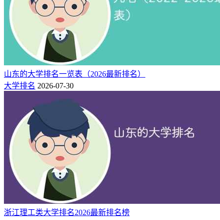
内蒙古机电职业技
中国高水平高
呼和浩
公
54（I
2
术学院
职院校
特市
办
类）
区域高水平高
公
188（I
3
包头职业技术学院
包头市
职院校
办
类）
内蒙古化工职业学
区域高水平高
呼和浩
公
217（I
4
院
职院校
特市
办
类）
山东的大学排名一览表（2026最新排名）
内蒙古建筑职业技
区域高水平高
呼和浩
公
249（I
大学排名
2026-07-30
5
术学院
职院校
特市
办
类）
250(I
内蒙古电子信息职
区域高水平高
呼和浩
公
6
类)
业技术学院
职院校
特市
办
注：省内排名由快志愿整理自校友会2025中国高职院校排名
榜
三：内蒙古化工职业学院简介
内蒙古化工职业学院是内蒙古自治区教育厅直属的一所具有鲜
明化工和建材行业特色及技术优势的国办全日制高等职业院
浙江理工类大学排名2026最新排名榜
校。是国家“双高”计划建设单位、国家骨干高职院校、教育部