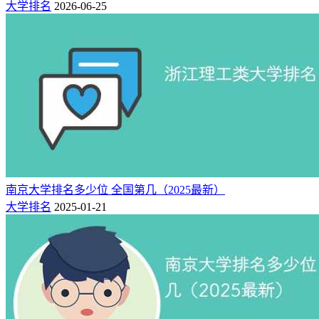
大学排名
2026-06-25
内部质量诊断与改进工作试点单位、教育部现代学徒制试点院
校，自治区“双高”校建设单位、自治区优质高等专科学校。近
年来，学院先后获评全国职业院校红色文化育人共同体理事单
位、全国优秀易班共建高校、中国石油和化学工业文化建设先
进单位，获批教育部“一站式”学生社区综合管理模式建设自主
试点单位。
学院占地769亩，建筑面积26.2万㎡。固定资产总值106280.30
万元，教学仪器设备总值28167.62万元。现有教职工560人，
高职在校生11543人（含企业扩招生）。设有化学工程系、机
电工程系、材料工程系、管理工程系、信息工程系、通识教育
南京大学排名多少位 全国第几（2025最新）
教学部、思政理论教研部、体育教学部等教学单位。学院紧密
大学排名
2025-01-21
对接自治区新能源、新型化工、现代装备制造等重点产业链布
局专业，专业涵盖生物与化工、装备制造、能源环境与安全、
公共管理与服务、电子与信息等大类，现有招生专业45个。建
有“煤化工技术”国家级高水平专业群，“化工装备技术”“大数
据技术”2个自治区级高水平专业群，国家级重点专业7个，自
治区特色专业3个，自治区级重点建设专业4个，自治区级品牌
专业12个，教育部现代学徒制试点专业5个。