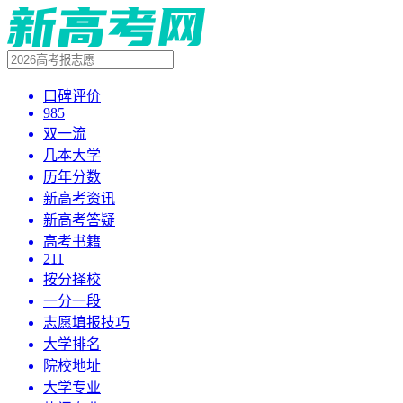
口碑评价
985
双一流
几本大学
历年分数
新高考资讯
新高考答疑
高考书籍
211
按分择校
一分一段
志愿填报技巧
大学排名
院校地址
大学专业