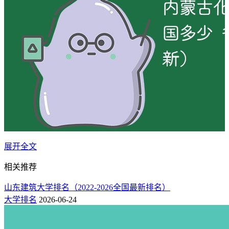
展开全文
2025年“校友会”、“金平果”、“软科”、“
快志愿
”等多家国内外
高等教育评价机构发布了最新国内高职院校排行榜。内蒙古化
相关推荐
工职业学院属于什么档次，在全国排名第几名？以下为新高考
网整理的各大机构公布的大学排名详细数据，欢迎参考！
山东建筑大学排名（2022-2026全国最新排名）
大学排名
2026-06-24
一：历年内蒙古化工职业学院全国排行榜
（近三年）