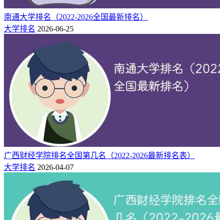
2.内蒙古化工职业学院全国排名一览表（金平果版）
南通大学排名（2022-2026全国最新排名）
按金平果公布的中国高职院校排行榜数据看，内蒙古化工职业
大学排名
2026-06-25
学院2024年全国排名第300位。
年份
全国排名
院校
所在地
类型
2024
300
内蒙古化工职业学院
内蒙古
理工
2023
308
内蒙古化工职业学院
内蒙古
理工
2022
265
内蒙古化工职业学院
内蒙古
理工
二：内蒙古化工职业学院内排名一览表
（2025）
广西财经学院排名全国第几名（2022-2026最新排名表）
大学排名
2026-04-07
在内蒙古内内蒙古化工职业学院排名仅次于包头职业技术学
院，排名第4位。
省内
性
全国排
院校名称
办学层次
所在地
排名
质
名