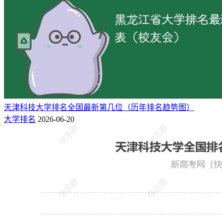
28
东南大学成贤学院
5★
中国一流应用型大学
32
三江学院
5★
中国一流应用型大学
中国高水平应用型大
38
南京师范大学泰州学院
4★
学
中国高水平应用型大
60
无锡太湖学院
4★
学
中国高水平应用型大
61
南通理工学院
4★
学
68
南京邮电大学通达学院
3★
区域一流应用型大学
天津科技大学排名全国最新第几位（历年排名趋势图）
大学排名
2026-06-20
72
南京工业大学浦江学院
3★
区域一流应用型大学
南京航空航天大学金城学
78
3★
区域一流应用型大学
院
80
扬州大学广陵学院
3★
区域一流应用型大学
区域高水平应用型大
88
南通大学杏林学院
2★
学
区域高水平应用型大
89
南京审计大学金审学院
2★
学