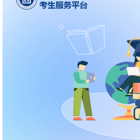
校
区域高水平高职院
268
宿迁泽达职业技术学院
2★
校
区域高水平高职院
269
南京城市职业学院
2★
校
区域高水平高职院
276
苏州工业职业技术学院
2★
校
281
正德职业技术学院
1★
区域知名高职院校
289
昆山登云科技职业学院
1★
区域知名高职院校
292
无锡工艺职业技术学院
1★
区域知名高职院校
293
九州职业技术学院
1★
区域知名高职院校
294
明达职业技术学院
1★
区域知名高职院校
301
常州纺织服装职业技术学院
1★
区域知名高职院校
304
苏州百年职业学院
1★
区域知名高职院校
305
江苏食品药品职业技术学院
1★
区域知名高职院校
307
泰州职业技术学院
1★
区域知名高职院校
315
金山职业技术学院
1★
区域知名高职院校