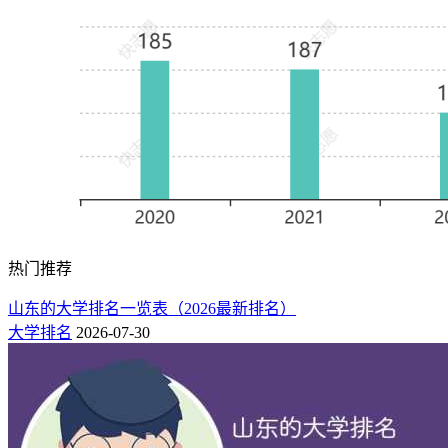
区域高水平应用型大
90
南京财经大学红山学院
2★
学
区域高水平应用型大
94
南京师范大学中北学院
2★
学
区域高水平应用型大
98
江苏师范大学科文学院
2★
学
江苏科技大学苏州理工学
区域高水平应用型大
102
2★
院
学
区域高水平应用型大
104
南京理工大学紫金学院
2★
学
区域高水平应用型大
热门推荐
106
苏州大学应用技术学院
2★
学
山东的大学排名一览表（2026最新排名）
113
南京医科大学康达学院
1★
区域知名应用型大学
大学排名
2026-07-30
117
中国矿业大学徐海学院
1★
区域知名应用型大学
117
常州大学怀德学院
1★
区域知名应用型大学
120
南京中医药大学翰林学院
1★
区域知名应用型大学
4、江苏省职业技术大学排名