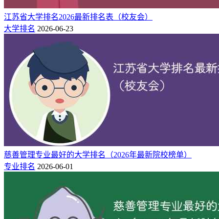
7
南京大学
8★
世界一流大学
21
江苏省大学排名2026最新排名表（校友会）
东南大学
7★
世界知名高水平大学
大学排名
2026-06-23
38
南京理工大学
6★
世界高水平大学
38
苏州大学
5★
中国一流大学
45
南京农业大学
5★
中国一流大学
50
南京航空航天大学
5★
中国一流大学
51
江南大学
5★
中国一流大学
52
南京师范大学
5★
中国一流大学
63
河海大学
6★
世界高水平大学
64
扬州大学
5★
中国一流大学
67
南京林业大学
5★
中国一流大学
75
中国矿业大学
6★
世界高水平大学
慈善管理专业最好的大学排名（2026年最新院校榜单）
专业排名
2026-06-01
76
江苏大学
4★
中国高水平大学
79
陆军工程大学
5★
中国一流大学
85
南京工业大学
4★
中国高水平大学
104
南京医科大学
4★
中国高水平大学