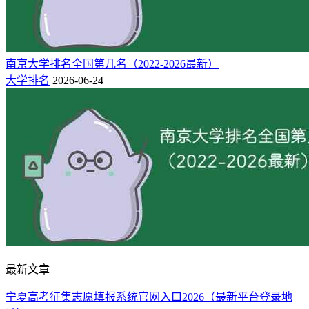
131
江苏旅游职业学院
3★
区域一流高职院校
133
常州工程职业技术学院
3★
区域一流高职院校
134
苏州市职业大学
3★
区域一流高职院校
南京大学排名全国第几名（2022-2026最新）
136
南通师范高等专科学校
3★
区域一流高职院校
大学排名
2026-06-24
140
连云港师范高等专科学校
3★
区域一流高职院校
143
连云港职业技术学院
3★
区域一流高职院校
146
苏州卫生职业技术学院
3★
区域一流高职院校
147
江苏商贸职业学院
3★
区域一流高职院校
区域高水平高职院
159
无锡城市职业技术学院
2★
校
区域高水平高职院
160
钟山职业技术学院
2★
校
区域高水平高职院
166
江苏医药职业学院
2★
校
最新文章
区域高水平高职院
186
扬州环境资源职业技术学院
2★
校
宁夏高考征集志愿填报系统官网入口2026（最新平台登录地
区域高水平高职院