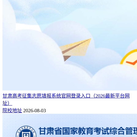
区域高水平高职院
223
苏州信息职业技术学院
2★
校
区域高水平高职院
239
无锡南洋职业技术学院
2★
校
区域高水平高职院
242
南京旅游职业学院
2★
校
区域高水平高职院
245
南京交通职业技术学院
2★
校
区域高水平高职院
246
应天职业技术学院
2★
校
区域高水平高职院
247
江苏护理职业学院
2★
校
甘肃高考征集志愿填报系统官网登录入口（2026最新平台网
区域高水平高职院
255
址）
常州工业职业技术学院
2★
校
院校地址
2026-08-03
区域高水平高职院
257
南京机电职业技术学院
2★
校
区域高水平高职院
268
南京铁道职业技术学院
2★