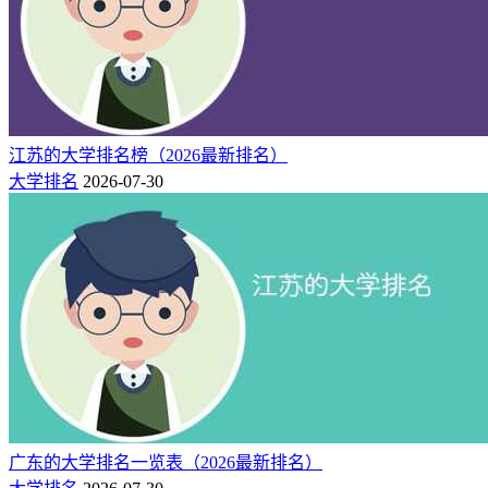
全国排
学校名称
星级
办学层次
名
南京工业职业技术大
13
5★
中国一流职业技术大学
学
江苏的大学排名榜（2026最新排名）
5、江苏省大专院校排名
大学排名
2026-07-30
全国排
星
学校名称
办学层次
名
级
3
无锡职业技术学院
6★
中国顶尖高职院校
3
江苏经贸职业技术学院
6★
中国顶尖高职院校
4
江苏农林职业技术学院
6★
中国顶尖高职院校
5
常州信息职业技术学院
6★
中国顶尖高职院校
5
江苏农牧科技职业学院
6★
中国顶尖高职院校
6
南京信息职业技术学院
6★
中国顶尖高职院校
14
常州机电职业技术学院
6★
中国顶尖高职院校
广东的大学排名一览表（2026最新排名）