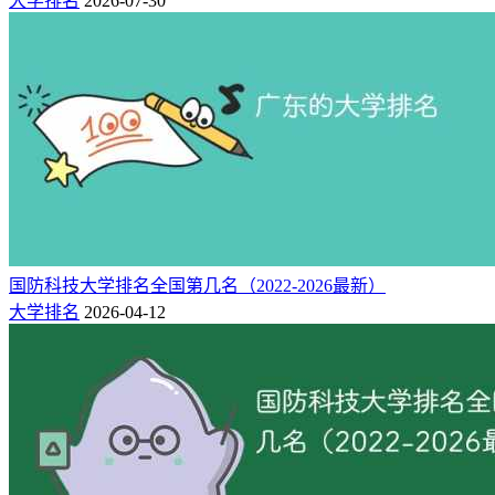
大学排名
2026-07-30
21
苏州经贸职业技术学院
5★
中国一流高职院校
24
扬州市职业大学
5★
中国一流高职院校
27
苏州农业职业技术学院
5★
中国一流高职院校
32
江苏联合职业技术学院
5★
中国一流高职院校
中国高水平高职院
47
南通职业大学
4★
校
中国高水平高职院
55
江苏航运职业技术学院
4★
校
中国高水平高职院
69
无锡商业职业技术学院
4★
校
国防科技大学排名全国第几名（2022-2026最新）
中国高水平高职院
71
大学排名
2026-04-12
苏州工艺美术职业技术学院
4★
校
中国高水平高职院
73
徐州工业职业技术学院
4★
校
77
江苏海事职业技术学院
3★
区域一流高职院校
89
江苏建筑职业技术学院
3★
区域一流高职院校
102
扬州工业职业技术学院
3★
区域一流高职院校