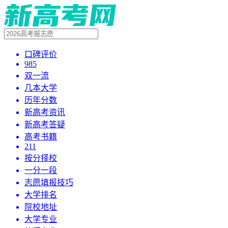
口碑评价
985
双一流
几本大学
历年分数
新高考资讯
新高考答疑
高考书籍
211
按分择校
一分一段
志愿填报技巧
大学排名
院校地址
大学专业