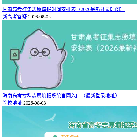
居全国第7名，雄居江苏省大学排名首位；江苏大学京江学院
位居全国第13名，雄居江苏省民办大学排名首位；江苏经贸职
甘肃高考征集志愿填报时间安排表（2026最新补录时间）
业技术学院、无锡职业技术学院并列全国第3名，雄居江苏省
新高考答疑
2026-08-03
高职院校排名首位。
今天我们就来看看排在前面那些高校，各有什么特色。
二、江苏最好大学介绍
1、南京大学（最好公办大学）
南京大学，江苏省排名第1，全国排名第7，位于江苏省南京
市，系中华人民共和国教育部直属、中央直管副部级建制的全
国重点大学。
海南高考专科志愿填报系统官网入口（最新登录地址）
院校地址
2026-08-03