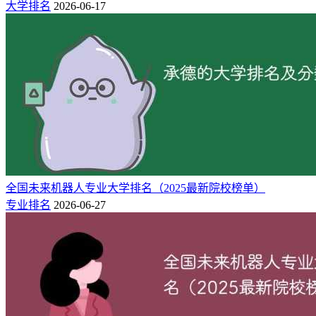
318
盐城师范学院
2★
区域高水平大学
大学排名
2026-06-17
323
江苏理工学院
2★
区域高水平大学
331
常州工学院
1★
区域知名大学
331
南京晓庄学院
1★
区域知名大学
334
盐城工学院
2★
区域高水平大学
334
金陵科技学院
1★
区域知名大学
334
南京体育学院
4★
中国高水平大学
342
淮阴工学院
2★
区域高水平大学
342
常熟理工学院
1★
区域知名大学
353
徐州工程学院
1★
区域知名大学
全国未来机器人专业大学排名（2025最新院校榜单）
409
江苏警官学院
3★
区域一流大学
专业排名
2026-06-27
441
江苏第二师范学院
1★
区域知名大学
487
南京警察学院
3★
区域一流大学
495
泰州学院
1★
区域知名大学
503
南京特殊教育师范学院
1★
区域知名大学
510
宿迁学院
1★
区域知名大学