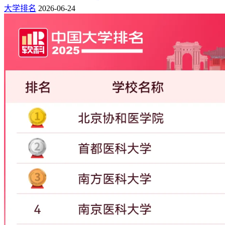
93
805
810
19924
375362
18.75
325
哈尔滨医科大学
大学排名
2026-06-24
中国人民解放军陆
94
810
811
17229
370354
21.5
267
军军医大学
95
812
823
26372
368894
13.99
302
昆明理工大学
96
813
822
20515
368861
17.98
393
河南大学
97
824
830
18444
362566
19.66
261
陕西师范大学
98
842
849
23901
353937
14.81
276
安徽医科大学
99
843
846
18287
352884
20.97
303
青岛科技大学
100
847
851
23316
350102
15.02
266
哈尔滨工程大学
101
851
852
17192
347184
20.19
231
济南大学
102
853
859
19303
346738
17.96
415
广州大学
103
854
857
17489
345426
19.75
233
空军军医大学
104
855
862
12651
345349
27.3
371
上海科技大学
105
867
875
18899
338807
15.47
205
太原理工大学
中国人民解放军国
106
871
883
26432
336571
12.37
290
防科技大学