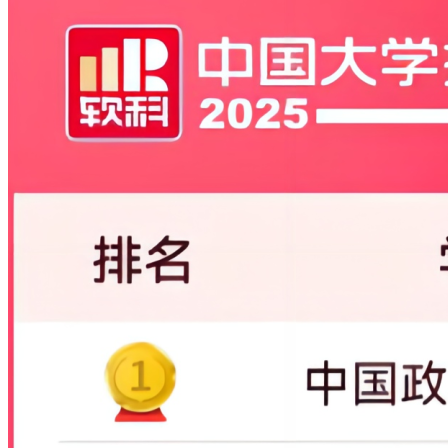
123
1076
1096
18332
262735
14.33
359
海南大学
124
1081
1094
14475
260529
18
186
武汉科技大学
125
1087
101
15627
258733
16.56
211
四川农业大学
126
1091
1104
14314
258022
18.03
445
浙江师范大学
127
1095
1112
13761
256705
18.65
301
东北农业大学
128
1108
1122
15822
253770
16.04
201
齐鲁工业大学
129
1109
1121
16553
253271
15.3
192
南京中医药大学
130
1120
1147
21618
25152
11.62
336
贵州大学
131
1142
1151
14549
245301
16.86
260
中国人民大学
132
1147
1157
18332
244500
13.34
223
云南大学
133
1158
1165
15758
242038
15.36
185
浙江理工大学
134
1164
1169
13458
239532
17.8
218
河南师范大学
135
1183
1196
15751
235071
14.92
131
西南石油大学
136
1206
1207
15808
232134
14.63
193
湖南师范大学
137
1211
1226
13961
228528
16.37
187
汕头大学
138
1226
1240
16100
225750
14.02
178
杭州电子科技大学