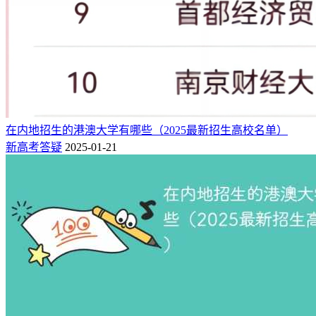
46
370
376
44614
790293
17.71
634
南方医科大学
47
380
386
82866
774477
23.57
905
南京科技大学
48
385
392
26927
758661
28.17
725
北京化工大学
49
392
396
40562
751646
18.53
696
上海大学
50
405
411
34929
730359
20.91
618
西北农林科技大学
51
406
412
45371
730219
16.09
504
中国矿业大学
在内地招生的港澳大学有哪些（2025最新招生高校名单）
52
412
417
36688
720362
19.63
920
青岛大学
新高考答疑
2025-01-21
53
413
420
45239
717200
15.85
534
东北大学
54
421
424
32475
696330
21.44
676
华东师范大学
55
424
427
32043
694610
21.68
504
华东理工大学
56
427
434
35625
690122
19.37
616
南京理工大学
57
429
439
37706
688245
18.25
558
江南大学
58
440
444
29037
675571
23.27
531
南京工业大学
59
470
474
29821
637807
21.39
561
南京农业大学
60
481
480
35885
633442
17.65
591
南昌大学
61
496
502
28844
610161
21.15
646
福州大学