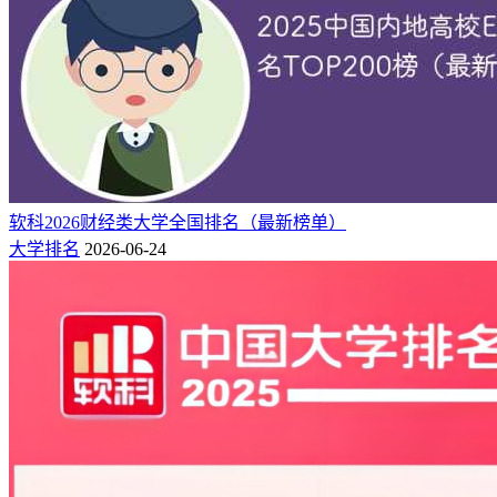
2025年9月中国内地高校ESI排名Top200
序
9月
7月
论文总
篇均
高被
高校名称
被引量
号
排名
排名
数
被引
引数
1
10
10
232022
5175571
22.31
4305
中国科学院大学
2
23
23
137797
3910809
28.38
3985
清华大学
3
34
34
166600
3455473
20.74
3181
浙江大学
4
35
35
165093
3447126
20.88
2946
上海交通大学
5
38
38
131402
3266910
24.86
3221
北京大学
软科2026财经类大学全国排名（最新榜单）
6
59
59
123259
2603195
21.12
2328
中山大学
大学排名
2026-06-24
7
61
61
110331
2549019
23.1
2187
华中科技大学
8
68
69
111355
2454693
22.04
2333
复旦大学
9
75
76
93963
2301920
24.5
2321
中国科学技术大学
10
84
85
107022
2220934
20.75
1936
中南大学
11
99
100
113045
2077093
18.37
1857
四川大学
12
104
104
86540
2009871
23.22
1906
武汉大学
13
107
107
80431
1977018
24.58
1743
南京大学
14
108
108
100313
1954963
19.49
1683
西安交通大学