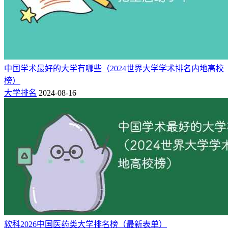
78
655
659
27518
460272
16.73
332
合肥工业大学
79
658
660
26189
458058
17.49
313
天津医科大学
80
660
663
23266
457535
19.67
375
华南农业大学
81
664
671
27493
452058
16.44
445
广西大学
82
674
681
23197
441758
19.04
405
南京师范大学
中国学术最好的大学有哪些（2024世界大学学术排名内地高校
83
681
684
23471
438699
18.69
332
榜）
华北电力大学
大学排名
2024-08-16
84
696
707
26422
432709
16.38
321
中国医科大学
85
738
751
27700
406033
14.66
283
重庆医科大学
86
749
756
26165
402058
15.37
331
北京交通大学
87
750
764
29207
401088
13.73
327
宁波大学
88
751
754
21829
400855
18.36
568
山东科技大学
中国人民解放军海
89
763
766
19502
396153
20.31
310
军军医大学
90
783
788
22063
384828
17.44
318
华南师范大学
91
801
808
22414
375375
16.75
282
西北大学
92
802
806
25025
375359
15
273
山东第一医科大学
软科2026中国医药类大学排名榜（最新表单）