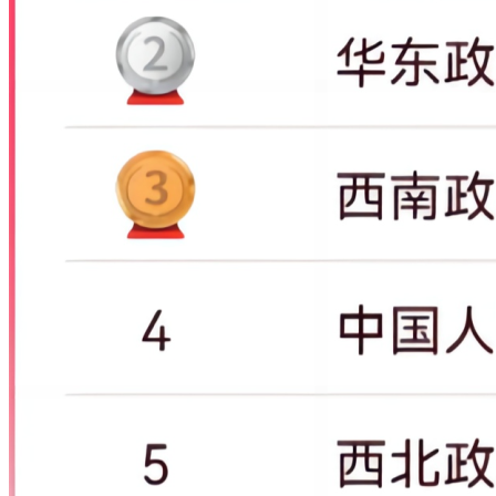
139
1230
1244
13272
225008
16.95
165
湘潭大学
140
1234
1235
13714
224383
17.03
311
杭州师范大学
141
1236
1250
10857
224172
20.65
185
湖北大学
142
1246
1262
13674
221965
16.23
223
江苏科技大学
143
1258
1273
15267
220045
14.41
205
西安理工大学
144
1260
1266
11872
219526
18.49
282
长沙理工大学
145
1263
1281
11409
218052
19.11
206
陕西科技大学
146
1295
1319
14089
213467
15.15
184
东北林业大学
147
1298
1298
12923
213032
16.48
94
大连医科大学
148
1305
1320
12729
212088
16.66
173
天津工业大学
149
1309
1331
12540
211853
16.89
200
福建师范大学
150
1314
1330
13690
211051
15.42
148
上海中医药大学
151
1316
1318
13833
210649
18.51
186
山东农业大学
152
1335
1347
10417
206839
19.75
276
温州大学
153
1338
1353
13399
206159
15.39
192
常州大学
154
1339
1351
13422
206158
15.36
178
西安建筑科技大学