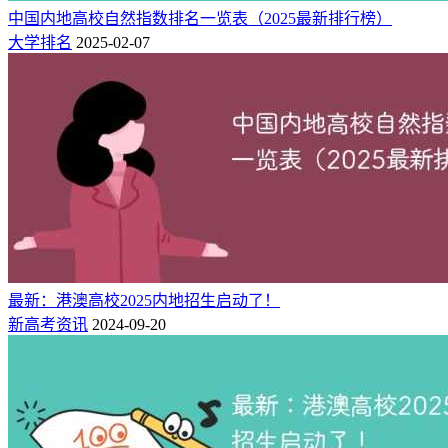
62
500
505
38755
606060
15.64
497
中国内地高校自然指数排名一览表（2025最新排行榜）
南京航空航天大学
大学排名
2025-02-07
63
505
509
26561
600342
22.6
515
华中农业大学
64
516
519
31829
590399
18.55
456
西南大学
65
530
538
33249
568566
17.1
559
扬州大学
66
557
563
28558
544056
19.05
578
浙江工业大学
67
564
570
26787
539257
20.13
604
广东工业大学
68
570
578
33353
530438
15.9
457
西南交通大学
69
577
582
31639
527312
16.67
425
北京工业大学
70
588
592
31227
513558
16.45
389
中国海洋大学
71
592
598
27440
507174
18.48
493
南京信息工程大学
72
595
599
30052
506858
16.87
416
温州医科大学
最新：港澳高校2025内地招生启动了！
新高考资讯
2024-09-20
73
603
606
24794
499894
20.16
386
广州医科大学
74
606
611
21220
497977
23.47
403
东华大学
75
706
622
33460
494776
14.79
452
西安电子科技大学
76
636
641
31031
475627
15.33
375
河南大学
77
640
650
26254
472811
18.01
527
南京林业大学