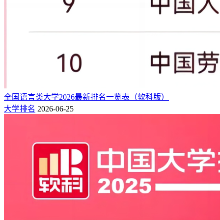
171
1497
1514
13280
177358
13.36
199
南华大学
香港中文大学(深
172
1507
1542
8692
176155
20.27
238
圳)
173
1516
1523
13627
175231
12.86
163
河南科技大学
174
1519
1529
10253
174329
17
117
华侨大学
175
1538
1556
12070
171573
14.21
128
北京中医药大学
176
1557
1575
9963
168320
16.89
172
聊城大学
177
1574
1595
13244
166257
12.55
132
全国语言类大学2026最新排名一览表（软科版）
成都理工大学
大学排名
2026-06-25
178
1597
1604
8918
162479
18.22
132
江西师范大学
179
1601
1615
11802
162224
13.75
168
中北大学
180
1610
1620
9274
160785
17.34
154
上海师范大学
181
1611
1629
12480
160771
12.88
122
兰州理工大学
182
1637
1655
9433
156539
16.59
151
安徽农业大学
183
1667
1669
8637
152593
17.67
137
青岛农业大学
184
1670
1689
9621
152496
15.85
162
河南农业大学
185
1680
1697
10854
151212
13.93
133
上海海洋大学