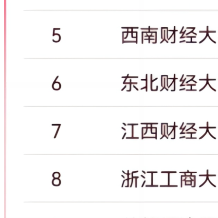
31
246
249
58156
1144888
19.69
1004
北京航空航天大学
32
248
252
50740
1143652
22.54
1133
深圳大学
33
254
258
56618
1121711
19.79
1205
西北工业大学
34
263
267
56618
1091490
19.28
1347
电子科技大学
35
280
284
61414
1018489
15.87
724
首都医科大学
36
283
288
52919
1007217
19.03
895
中国地质大学
37
325
330
45229
900486
19.81
898
北京师范大学
38
329
333
45067
896770
19.9
910
江苏大学
39
331
335
45043
887573
19.71
628
北京科技大学
40
341
345
50973
859811
16.87
586
南京医科大学
中国农业大学
41
345
349
39437
850009
21.55
826
武汉理工大学
42
348
352
34528
839761
24.32
748
43
360
366
45695
814750
17.83
607
中国石油大学
44
367
372
40683
795048
19.54
634
暨南大学
45
368
371
43572
793753
18.22
610
兰州大学