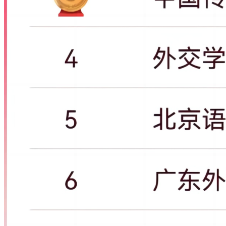
从上表数据可以看出：在中国内地各大高校中，中国科学院大
学位列国际第10位，稳居内地高校第一。清华大学国际排名位
居23位，位居国内高校第二位。位列国内高校第三位的是浙江
大学，目前国际排名34位。紧随其后的是上海交通大学、北京
大学，分别居于国际第35位、第38位。
中山大学、华中科技大学、复旦大学、中国科学技术大学、中
南大学和四川大学，均位于国际排名前100名。
入围国际排名前200的，还有武汉大学、南京大学、西安交通
大学、哈尔滨工业大学、山东大学、天津大学、同济大学、华
南理工大学、吉林大学、郑州大学、东南大学和苏州大学等12
所高校。
此外，有4所非“双一流”高校深圳大学、首都医科大学、江苏
大学、南方医科大学入围内地高校TOP50。
本次中国内地高校ESI排名TOP200，多所高校取得明显的进
步。其中成都大学进步最大，国际排名上升44个位次，位居国
内第190位；山西医科大学国际排名上升39个位次，位居国内