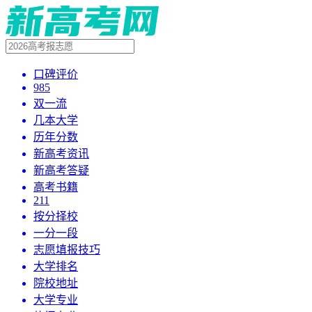
口碑评价
985
双一流
几本大学
历年分数
新高考资讯
新高考答疑
高考书籍
211
按分择校
一分一段
志愿填报技巧
大学排名
院校地址
大学专业