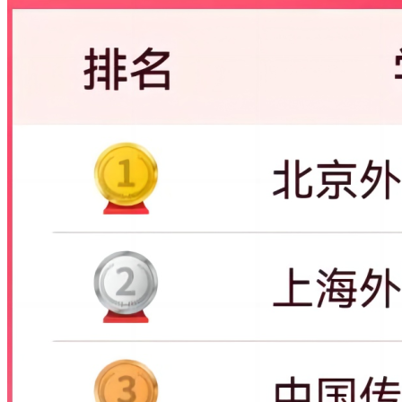
186
1684
1674
8769
150770
17.19
75
沈阳药科大学
187
1688
1727
13201
149965
11.36
129
山西医科大学
188
1697
1703
7167
149431
20.85
129
黑龙江大学
189
1702
1701
9368
148953
15.9
95
首都师范大学
190
1710
1754
8981
148440
16.53
277
成都大学
191
1713
1732
9847
148004
15.03
149
三峡大学
192
1715
1742
11878
147744
12.44
134
长江大学
193
1725
1750
10718
147246
13.74
100
石河子大学
194
1728
1741
9770
146987
15.04
153
烟台大学
195
1735
1752
10240
146309
14.29
113
桂林电子科技大学
196
1736
1735
7866
146144
18.58
125
江苏师范大学
197
1737
1756
9838
146124
14.85
107
中国计量大学
198
1758
1796
13494
144462
10.71
97
浙江中医药大学
199
1781
1811
10965
141983
12.95
127
昆明医科大学
200
1795
1816
10449
140666
13.46
126
西南医科大学
数据来源：科睿唯安