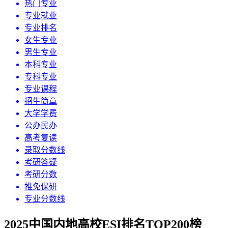
热门专业
专业就业
专业排名
女生专业
男生专业
本科专业
专科专业
专业课程
招生简章
大学学费
公办民办
高考复读
录取分数线
考研答疑
考研分数
推免保研
专业分数线
2025中国内地高校ESI排名TOP200榜