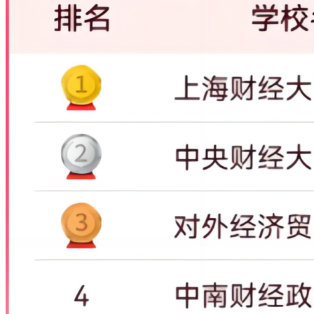
15
116
117
90153
1814386
20.13
1543
哈尔滨工业大学
16
122
124
97088
1753312
17.91
1334
山东大学
17
125
127
77061
1698776
22.04
1427
天津大学
18
133
134
82788
1655301
20
1318
同济大学
19
139
139
66405
1615648
24.33
1279
华南理工大学
20
145
147
83992
1580155
18.81
1149
吉林大学
21
152
155
73936
1533312
20.74
1646
郑州大学
22
164
166
80475
1486176
18.47
1225
东南大学
23
193
196
59303
1354441
22.84
1128
苏州大学
24
203
207
67045
1303114
19.44
1183
北京协和医学院
25
224
228
61339
1211885
19.76
1179
重庆大学
26
226
226
43354
1208796
27.88
1434
湖南大学
27
232
239
53370
1179832
22.11
1077
厦门大学
28
240
243
45795
1163699
25.41
1236
南开大学
29
241
245
55451
1161678
20.95
1439
北京理工大学
30
244
247
58755
1151339
19.6
943
大连理工大学