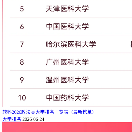
107
886
896
19459
328465
16.88
365
南京邮电大学
108
893
901
17729
326115
18.39
278
北京林业大学
109
906
913
15587
321534
20.63
189
中国药科大学
110
909
902
15001
319911
21.33
329
华中师范大学
111
926
941
20597
313323
15.21
368
上海理工大学
112
941
951
19145
308887
16.13
299
安徽大学
113
965
963
15262
298136
19.53
313
山东师范大学
114
966
979
20570
296645
14.42
285
北京邮电大学
115
972
983
15329
295744
19.29
287
福建农林大学
116
982
993
20778
293507
14.13
226
南通大学
117
990
994
17608
289750
16.46
179
山西大学
118
1008
1013
14954
284406
19.02
223
东北师范大学
119
1009
1020
19170
284168
14.82
237
长安大学
120
1028
1043
24126
277319
11.49
215
福建医科大学
软科2026政法类大学排名一览表（最新榜单）
121
1042
1053
17888
274324
15.34
236
河北工业大学
大学排名
2026-06-24
122
1071
1083
17485
263904
15.09
204
燕山大学