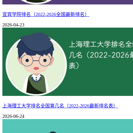
年份
排名
院校
所在地
类型
2025
157
河北工业大学
天津 北辰区
理工
211、双一流、研
宜宾学院排名（2022-2026全国最新排名）
2023
210
河北工业大学
天津 北辰区
理工
211、双一流、研
2026-04-23
2022
209
河北工业大学
天津 北辰区
理工
211、双一流、研
二：河北工业大学简介
河北工业大学的前身是创办于1903年的北洋工艺学堂，是我国
大学。学校1996年跻身国家首批“211工程”重点建设高校行列
120余年来，学校始终秉承“兴工报国”办学传统和“勤慎公忠
学、计算机科学、社会科学总论6个学科领域在ESI全球排名前
学校注重国际交流合作，现已形成全方位、多层次、宽领域的
彭兰塔-拉赫蒂理工大学合作共建“河北工业大学芬兰校区”，与
是否是985
否
是否是211
是
上海理工大学排名全国第几名（2022-2026最新排名表）
是否是双一流
是
主管单位
省政府
2026-06-24
11
创建时间
1903年
博士点数量
27
硕士点数量
学校类型
理工类