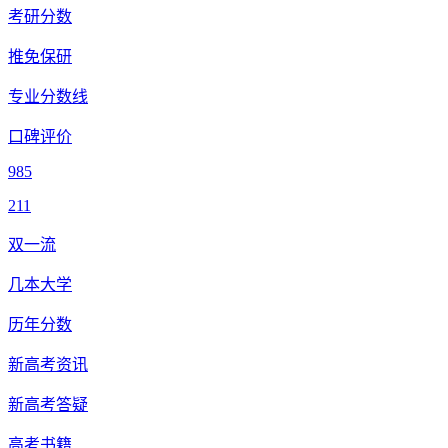
考研分数
推免保研
专业分数线
口碑评价
985
211
双一流
几本大学
历年分数
新高考资讯
新高考答疑
高考书籍