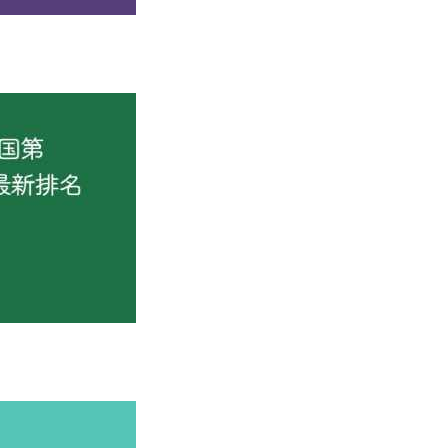
办学层次
究生院、保研、省重点、省部共建
究生院、保研、省重点、省部共建
究生院、保研、省重点、省部共建
最早的培养工业人才的高等学校之一，创办了全国最早的高校校办工
；2014年由河北省、天津市和教育部共建；2017年，入选国家“双
”校训精神，形成了“工学并举”的办学特色，为国家培养了30余
1%中稳步提升，其中工程学进入前1‰。学校获评“全国文明校园
国际合作办学新格局。目前，学校已与60余所国外高校签订了合
美国亚利桑那大学共建“河北工业大学亚利桑那工业学院”。学校现