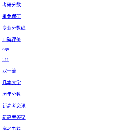
考研分数
推免保研
专业分数线
口碑评价
985
211
双一流
几本大学
历年分数
新高考资讯
新高考答疑
高考书籍