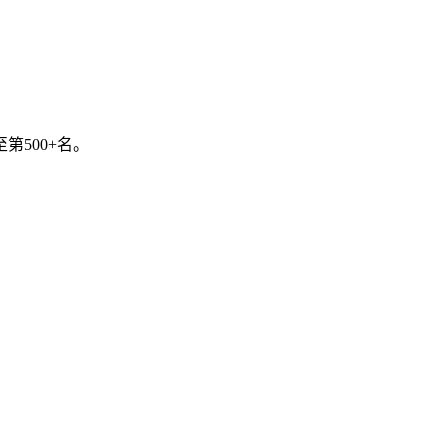
第500+名。
4亿元。现有基础性实验室59个、专业实验室87个、实训室115个，
电子期刊43.94万册。校园网出口总带宽22.4Gbps。