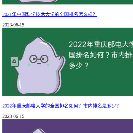
【教育教学】学校以立德树人为根本任务，聚焦应用型人才培养
2021年中国科学技术大学的全国排名怎么样？
业。现有省级课程思政示范专业2个；省级“卓越教师”计划2
教融合发展战略国际论坛作大会交流。
2023-06-15
是否是985
否
是否是211
否
是否是双一流
否
主管单位
省政府
-
创建时间
1978年
博士点数量
-
硕士点数量
学校类型
师范类
所在城市
阿坝藏族羌族自治州
办学层次
省属
相关推荐：
阿坝师范学院怎么样_好不好（好评_差评）
2022年重庆邮电大学的全国排名如何？市内排名是多少？
2023-06-15