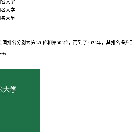
知名大学
知名大学
知名大学
国排名分别为第520位和第505位，而到了2025年，其排名提升至
层次
教学行政用房面积16.01万㎡。教学、科研仪器设备资产总值1.4
拥有馆藏纸质图书143.31万册，特色书库4个，期刊数据库6个，