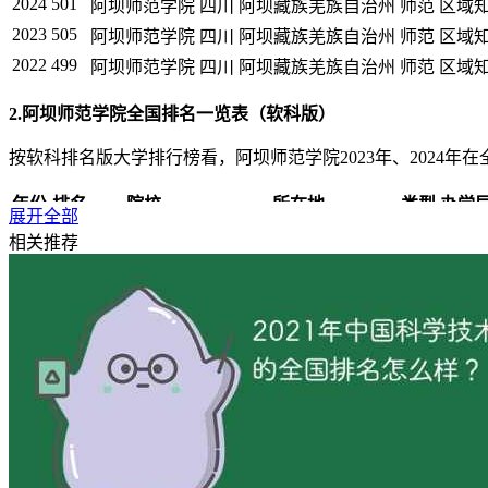
2024
501
阿坝师范学院
四川 阿坝藏族羌族自治州
师范
区域
2023
505
阿坝师范学院
四川 阿坝藏族羌族自治州
师范
区域
2022
499
阿坝师范学院
四川 阿坝藏族羌族自治州
师范
区域
2.阿坝师范学院全国排名一览表（软科版）
按软科排名版大学排行榜看，阿坝师范学院2023年、2024年在全
年份
排名
院校
所在地
类型
办学
展开全部
2025
500+
阿坝师范学院
四川 阿坝藏族羌族自治州
师范
省属
相关推荐
2024
505
阿坝师范学院
四川 阿坝藏族羌族自治州
师范
省属
2023
520
阿坝师范学院
四川 阿坝藏族羌族自治州
师范
省属
2022
489
阿坝师范学院
四川 阿坝藏族羌族自治州
师范
省属
2021
538
阿坝师范学院
四川 阿坝藏族羌族自治州
师范
省属
二：阿坝师范学院简介
【办学条件】学校占地面积69.28万㎡，建筑面积27.15万㎡，
2个省级实验教学示范中心和1个省级虚拟仿真实验教学中心。图书馆