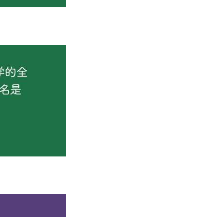
，突出中华民族共同体意识培育，初步构建“一体化、两对接、三
个；省级一流课程、示范课程及特色课程20门；省部级教改项目3