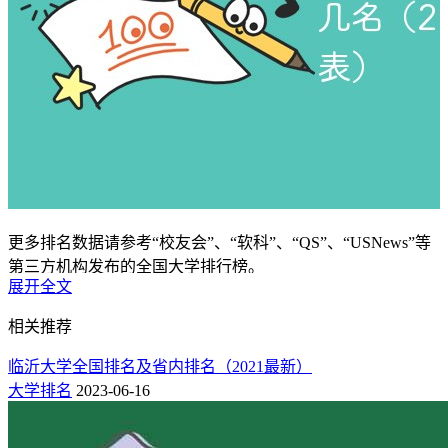
更多排名数据请参考“校友会”、“软科”、“QS”、“USNews”等
第三方机构发布的全国大学排行榜。
展开全文
一：历年北方民族大学全国排名榜
相关推荐
1.北方民族大学全国排名一览表（校友会版）
临沂大学全国排名及省内排名（2021最新）
按艾瑞深中国校友会大学排行榜看，北方民族大学2024年、
大学排名
2023-06-16
2025年在全国排名分别为第194位和第187位，而到了2026年，
其排名提升至第177名。