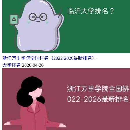
年份
排名
院校
所在地
类型
办学层次
2026
177
北方民族大学
宁夏 银川市
民族
区域高水平大学
2025
187
北方民族大学
宁夏 银川市
民族
区域高水平大学
2024
194
北方民族大学
宁夏 银川市
民族
区域高水平大学
2023
198
北方民族大学
宁夏 银川市
民族
区域高水平大学
2022
211
北方民族大学
宁夏 银川市
民族
区域高水平大学
浙江万里学院全国排名（2022-2026最新排名）
2.北方民族大学全国排名一览表（USNews版）
大学排名
2026-04-26
按USNews排名版大学排行榜看，北方民族大学2025在全国排
名为第282位。
排
类
年份
院校
所在地
办学层次
名
型
北方民族
宁夏 银
民
研究生院、保研、省重点、
2025
282
大学
川市
族
部委院校
二：北方民族大学简介