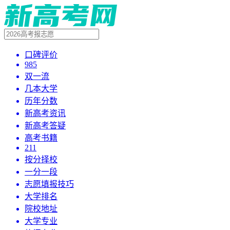
口碑评价
985
双一流
几本大学
历年分数
新高考资讯
新高考答疑
高考书籍
211
按分择校
一分一段
志愿填报技巧
大学排名
院校地址
大学专业