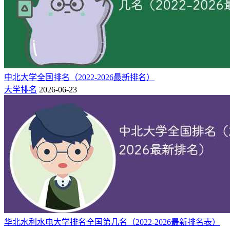
年
量
14
硕士点数量
学校类型
民族类
银川
研究生院,保研,省重点,部委院
所在城市
办学层次
市
校
相关推荐：
中北大学全国排名（2022-2026最新排名）
北方民族大学怎么样好不好（10条校友口碑）
大学排名
2026-06-23
北方民族大学最好的专业排名（王牌优势专业）
华北水利水电大学排名全国第几名（2022-2026最新排名表）