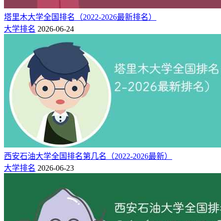
北方民族大学直属于国家民族事务委员会，是一所综合性普通
塔里木大学全国排名（2022-2026最新排名）
高等院校。学校坐落在“塞上江南”——宁夏回族自治区首府银
大学排名
2026-06-24
川市，是我国唯一一所建立在民族地区的中央部委高校。学校
前身为西北第二民族学院，始建于1984年，2008年更名为北方
民族大学。学校为博士、硕士、学士学位授权单位。2025年新
增为教育部推免资格高校。
人才培养：学校坚持立德树人根本任务，为党育人、为国育
才。面向全国31个省、自治区、直辖市招生，现有博士生、硕
士生、本（预）科生2.3万余人在读，是中华民族大家庭的缩
影。8万余名毕业生扎根祖国边疆和民族地区，成为中华民族
共同体建设的践行者，民族地区经济社会发展的建设者，中华
优秀传统文化的弘扬者，民族团结和边疆稳定的捍卫者。
西安石油大学全国排名第几名（2022-2026最新）
大学排名
2026-06-23
是否是985
否
是否是211
否
是否是双一
否
主管单位
国民委
流
1984
博士点数
2
创建时间