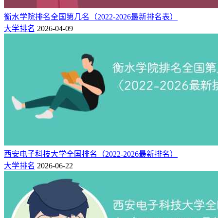
排
类
年份
院校
所在地
办学层次
衡水学院排名全国第几名（2022-2026最新排名表）
名
型
大学排名
2026-04-09
东北财
辽宁 大
财
101计划、研究生院、保研、
2025
170
经大学
连市
经
省重点、省部共建
二：东北财经大学简介
东北财经大学以“培育卓越财经人才，服务经济社会发展”为使
命，是一所突出经济学、管理学优势和特色，经济学、管理
学、法学、文学、理学等多学科协调发展的研究型大学。学校
坐落于美丽的海滨城市辽宁省大连市，总占地面积60万平方
米，是“辽宁最美校园”“辽宁省文明校园”。
学校持续完善“引育用相结合、老中青全覆盖、各岗位人才全
西安电子科技大学全国排名（2022-2026最新排名）
面发展”的人才工作体系，入选“高等学校学科创新引智计划”
大学排名
2026-06-22
（简称“111计划”）。现有教职工1655人，专任教师中正高级
职称190人、副高级职称332人。入选国家级人才计划、获得国
家级荣誉称号51人次，入选省级人才计划、获得省级荣誉称号
469人次，以星海讲座教授、兼职教授、客座教授等形式柔性