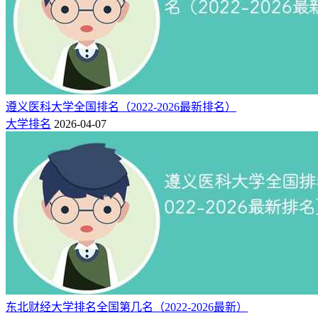
引进高水平人才37人次。
是否是
是否是985
否
否
211
是否是双
否
主管单位
省政府
一流
1952
博士点数
遵义医科大学全国排名（2022-2026最新排名）
6
创建时间
年
量
大学排名
2026-04-07
硕士点数
10
学校类型
财经类
量
大连
101计划,研究生院,保研,省重点,省
所在城市
办学层次
市
部共建
相关推荐：
东北财经大学怎么样_好不好（好评_差评）
东北财经大学专业排名（王牌优势专业排行榜）
东北财经大学排名全国第几名（2022-2026最新）