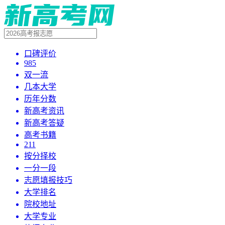
口碑评价
985
双一流
几本大学
历年分数
新高考资讯
新高考答疑
高考书籍
211
按分择校
一分一段
志愿填报技巧
大学排名
院校地址
大学专业