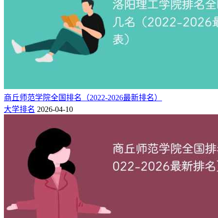
排
类
年份
院校
所在地
办学层次
名
型
东北财经
辽宁 大
财
世界知名大学、中国高水
2026
89
大学
连市
经
平大学
东北财经
辽宁 大
财
世界知名大学、中国高水
2025
96
大学
连市
经
平大学
东北财经
辽宁 大
财
世界知名大学、中国高水
2024
95
商丘师范学院全国排名（2022-2026最新排名）
大学
连市
经
平大学
大学排名
2026-04-10
东北财经
辽宁 大
财
世界知名大学、中国高水
2023
96
大学
连市
经
平大学
东北财经
辽宁 大
财
世界知名大学、中国高水
2022
92
大学
连市
经
平大学
2.东北财经大学全国排名一览表（USNews版）
按USNews排名版大学排行榜看，东北财经大学2025在全国排
名为第170位。