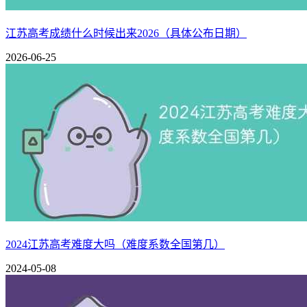
102-126
501-600
江苏科技大学
102-126
501-600
南京林业大学
江苏高考成绩什么时候出来2026（具体公布日期）
127-150
601-700
南通大学
2026-06-25
151-173
701-800
中国药科大学
151-173
701-800
苏州科技大学
151-173
701-800
徐州医科大学
174-195
801-900
西交利物浦大学
196-222
901-1000
南京财经大学
在世界大学学术排名榜单中，江苏省共计26所大学进入榜单，
大学、南京信息工程大学、常州大学等。
其中，南京大学、苏州大学、东南大学居江苏省高校学术排名前3
南京大学夺冠
2024江苏高考难度大吗（难度系数全国第几）
2024-05-08
南京大学，位于江苏省南京市，系中华人民共和国教育部直属、
研究领域涵盖广泛，包括文、理、工、医等多个领域。南京大