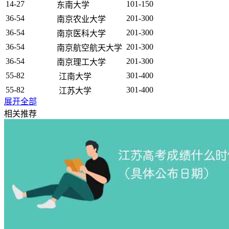
14-27
101-150
东南大学
36-54
201-300
南京农业大学
36-54
201-300
南京医科大学
36-54
201-300
南京航空航天大学
36-54
201-300
南京理工大学
55-82
301-400
江南大学
55-82
301-400
江苏大学
展开全部
55-82
301-400
南京工业大学
相关推荐
55-82
301-400
南京信息工程大学
55-82
301-400
南京邮电大学
55-82
301-400
扬州大学
83-101
401-500
中国矿业大学
83-101
401-500
河海大学
83-101
401-500
南京师范大学
83-101
401-500
南京中医药大学
102-126
501-600
常州大学