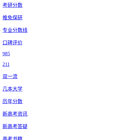
考研分数
推免保研
专业分数线
口碑评价
985
211
双一流
几本大学
历年分数
新高考资讯
新高考答疑
高考书籍