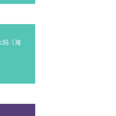
是江苏省学术实力最强的一批大学。上榜高校既包括我国原985
名，居世界大学学术排名第75名、第101-150名之间，是江
中央直管副部级建制的全国重点大学。学校的历史可追溯到19
学在教学和科研方面取得了显著的成就，为中国的高等教育事业