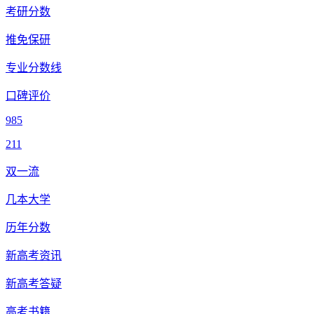
考研分数
推免保研
专业分数线
口碑评价
985
211
双一流
几本大学
历年分数
新高考资讯
新高考答疑
高考书籍