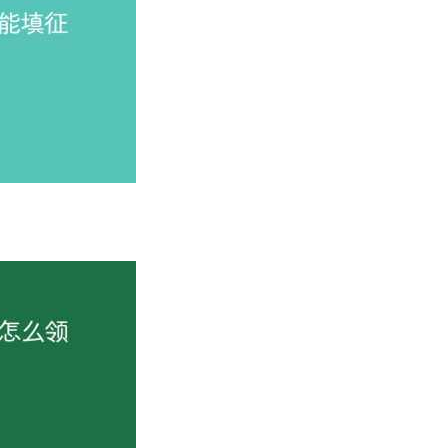
优等生，竞争压力较大，如果成绩一般的考生选择这个组合，很
物化生选科的专业覆盖率极高，位居前三。
选择的专业基本为哲学类、历史类专业。除此之外，其他所有专业
也在选择之列。
义理论类、公安学类，要求所选科目中必须有政治，因此该选考
02 物理+化学+地理