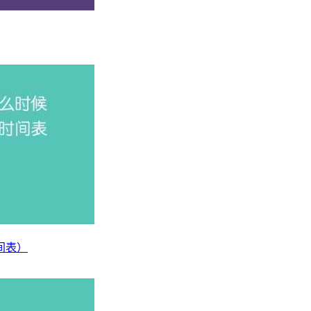
慎重，谨慎再谨慎。今天小易学姐就给大家整理了20种选科组合
01 物理+化学+生物
联度较高，一般理科特别强的考生会做此选择。
间表）
的学习难度虽然低于这两者，但是同样也需要考生具有超高的记