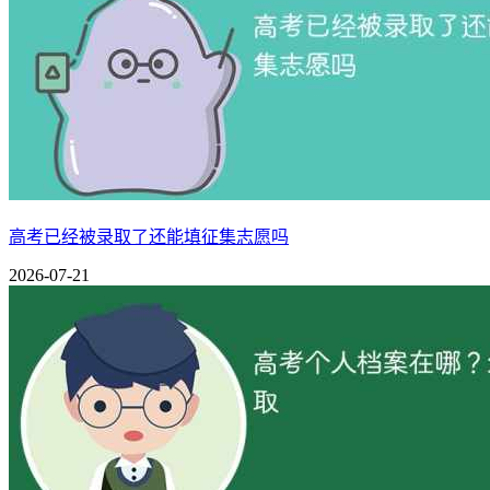
● 理科的逻辑思维能力大幅度优于文科水平；
●
目标基于985/211工程类院校的同学们；
●
大学不考虑学习哲学、历史类专业。
从已经公布的数据看，选择该组合的考生人数较多，而且多为
三、专业覆盖
高考已经被录取了还能填征集志愿吗
根据第三批新高考改革省份发布的2021专业选科要求来看，
2026-07-21
物化生组合的可选专业较多，专业覆盖率达95%以上，不能
可选科目列举：
工科类的热门专业、计算机类、经管类、医学
限选科目：
由于法学门类下的政治学类、民族学类、马克思主