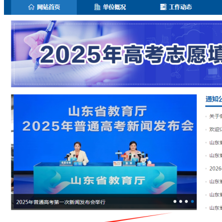
填写毕业学校一栏时，“毕业学校”必须从下拉框中选择。如果
是外省考生，毕业学校不在列表中，请联系报名所在地区县教
育考试机构(招考办)。
5、就读学校
只有应届生填写，往届生不填写。
6、高中阶段学籍号栏
学籍号将会与教育主管部门的学籍库进行自动比对，请考生按
自己的学籍号依次从左往右进行录入，凡应届普通高中、中职
学校毕业生和1994年后普通高中、中职学校毕业的往届生必须
准确填写学籍号。其它很特殊的情况，在报名所在地区县教育
考试机构(招考办)的同意下，其他不具有普通高中学籍号或中
职学籍号的考生均填写“1111111111”(即10个1)。
7、学考选择考再选科目
必须从下拉框中选择，考生可根据自己所学科目进行填报，注