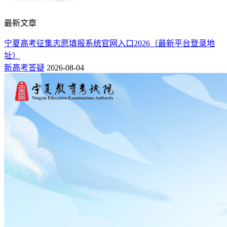
月份考试”，往届生参加过2022年、2023年、2024年“英语口语
等级（三级）考试”的可选择“用以往成绩”。
最新文章
11、“有何特长”、“奖励或处分”
宁夏高考征集志愿填报系统官网入口2026（最新平台登录地
址）
“有何特长”、“奖励或处分”两栏最多允许输入20个字符，如果
新高考答疑
2026-08-04
没有，填写“无”。奖励处分请认真填写，不要填写类似“XXX
网游月度奖”这样的非正式奖励或处分。
12、本人简历栏
按栏目要求填写从高中阶段(中职生从职高、中专、技校阶段)
开始的学习情况。
13、家庭主要成员栏
考生应录入父母亲或监护人的基本情况。如有两个监护人，应
该全部录入。
三、选择“选考科目”