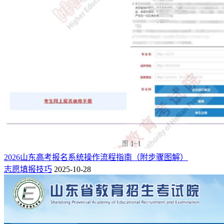
2、“报名号”、“考试类型”、“考试科类”、“报名点”
其中
“报名号”、“考试类型”、“考试科类(含首选考试科目)”、
“报名点”
这4个信息点，是系统根据考生使用的报名卡而自动
生成的，考生不必填写，也不能修改。
3、姓名栏
2026山东高考报名系统操作流程指南（附步骤图解）
考生通过拼音、五笔输入法直接录入，姓名无论是二个、三个
志愿填报技巧
2025-10-28
或四个汉字的，从左到右直接录入，中间不能留有空格。万一
遇到姓名中的缺字，用全角“?”代替。少数民族的姓名如果有
分隔符请用•分隔，系统将会自动核验。
4、毕业学校