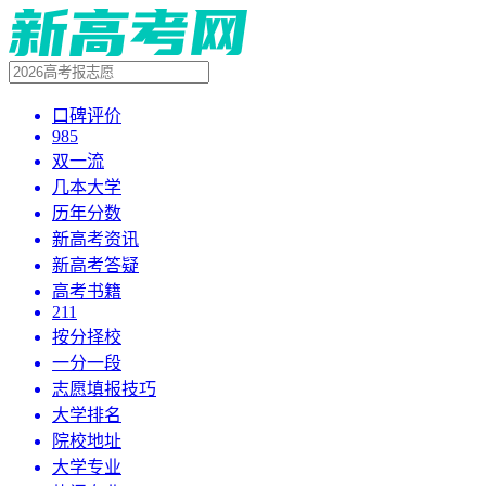
口碑评价
985
双一流
几本大学
历年分数
新高考资讯
新高考答疑
高考书籍
211
按分择校
一分一段
志愿填报技巧
大学排名
院校地址
大学专业