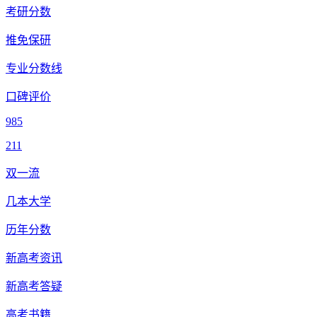
考研分数
推免保研
专业分数线
口碑评价
985
211
双一流
几本大学
历年分数
新高考资讯
新高考答疑
高考书籍