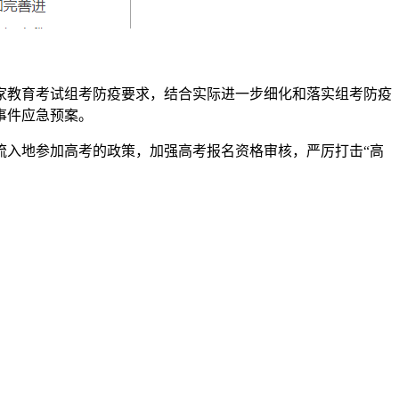
家教育考试组考防疫要求，结合实际进一步细化和落实组考防疫
事件应急预案。
流入地参加高考的政策，加强高考报名资格审核，严厉打击“高
高考综合改革省份全力做好新高考落地各项工作，精心制定考试
入实施强基计划，进一步完善招生程序和办法，优化考核内容和
省级、高校、中学四级信息公开制度；严格落实高校招生“30个
正确的教育政绩观，进一步规范高考成绩发布和相关宣传工作，