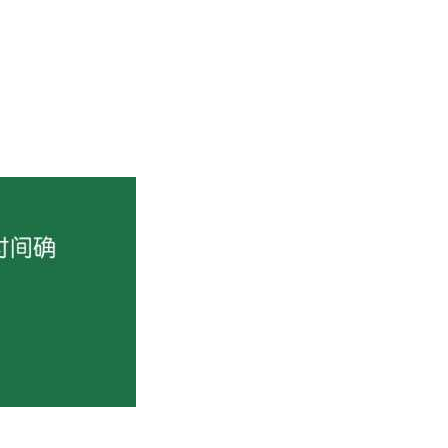
所谓的状元到底经历了多少过五关斩六将，大家是否又清楚呢？
通过考试选拔官吏的制度。
试为止（世界上最后一届科举考试结束于1919年的越南阮朝） 
或二年举行一次科举考试，宋英宗治平三年（1066年）改为每
为“解元”，中央省试为“省元”，殿试第一名为“状元”。
近的明清为例，明清时代的科举成为一个层次、等级、条规、名
，成为童生，表明已具备基本的文化知识和写作能力。但很多读
月初九、十二日、十五日。
春闱、礼闱。
日举行。