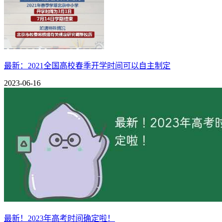
大家都知道科举制度下的状元是全国第一名的意思，但是当时
科举制度是古代中国及受中国影响的日本、朝鲜、越南等国家
科举从开创至清光绪三十一年（1905年）举行最后一科进士考
的。唐朝科举与宋初科举每年举行一次，宋太宗时期改为每一年
最新：2021全国高校春季开学时间可以自主制定
科举考试通常分为地方上的乡试、中央的省试与殿试。乡试第一名
2023-06-16
不同时代的科举制度会有不同的差异，就以距离我们现在比较
殿试五级，其中往往又分层次。
童试：明清最初级的地方县、府考试，通过县、府两次考试者
院试：在府、州的”学院“举行，又分为“岁试”、“科试”两级。
乡试：又称为大比、秋闱，每三年一次。乡试三场，分别在八
会试：乡试后次年的二月初九至十五日举行于京师礼部，又称
殿试：明清科举的最后一级考试，在会试后一个月即三月十五
最新！2023年高考时间确定啦！