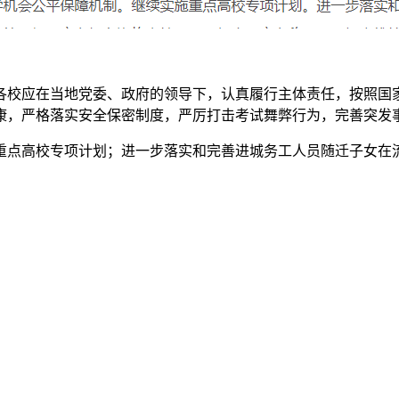
各校应在当地党委、政府的领导下，认真履行主体责任，按照国
康，严格落实安全保密制度，严厉打击考试舞弊行为，完善突发
重点高校专项计划；进一步落实和完善进城务工人员随迁子女在
，河北、辽宁、江苏、福建、湖北、湖南、广东、重庆等第三批
持立德树人，加强对学生德智体美劳全面发展的考查和引导；深
”的评价方式。四是强化高校考试招生监督管理；严格落实国家、
政策，严厉查处违规行为。
综合保障，为残疾人平等参加高考提供合理便利。各地各校坚持
高分考生”等。