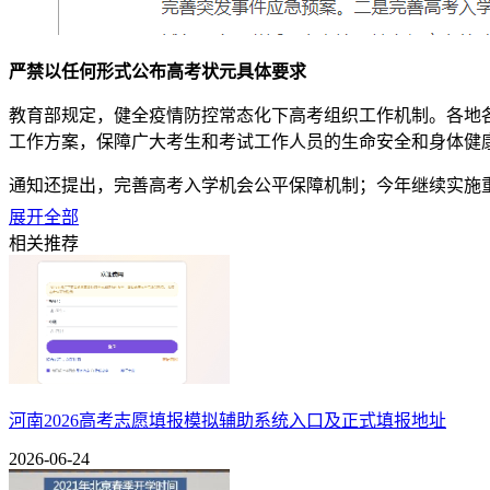
严禁以任何形式公布高考状元具体要求
教育部规定，健全疫情防控常态化下高考组织工作机制。各地
工作方案，保障广大考生和考试工作人员的生命安全和身体健
通知还提出，完善高考入学机会公平保障机制；今年继续实施
考移民”，切实维护招生秩序。
展开全部
相关推荐
深化高校考试招生改革也是今年的重点任务之一。教育部要求
和录取工作方案，确保改革平稳落地；深化考试内容改革，坚
形式；大力推进高职院校分类招考，完善“文化素质+职业技能
不得”“八项基本要求”等工作纪律，严格执行招生计划和招生
教育部将会同有关部门强化对治安、交通、卫生防疫等方面的
严禁通过任何形式公布、宣传、炒作“高考状元”“高考升学率”“
河南2026高考志愿填报模拟辅助系统入口及正式填报地址
状元的历史由来
2026-06-24