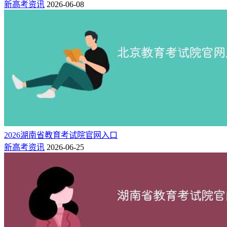
新高考资讯
2026-06-08
2026湖南省教育考试院官网入口
新高考资讯
2026-06-25