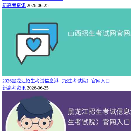
新高考资讯
2026-06-25
2026黑龙江招生考试信息港（招生考试院）官网入口
新高考资讯
2026-06-25