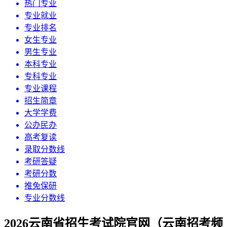
热门专业
专业就业
专业排名
女生专业
男生专业
本科专业
专科专业
专业课程
招生简章
大学学费
公办民办
高考复读
录取分数线
考研答疑
考研分数
推免保研
专业分数线
2026云南省招生考试院官网（云南招考频