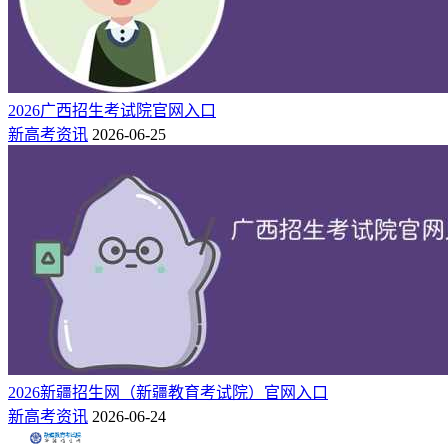
2026广西招生考试院官网入口
新高考资讯
2026-06-25
2026新疆招生网（新疆教育考试院）官网入口
新高考资讯
2026-06-24