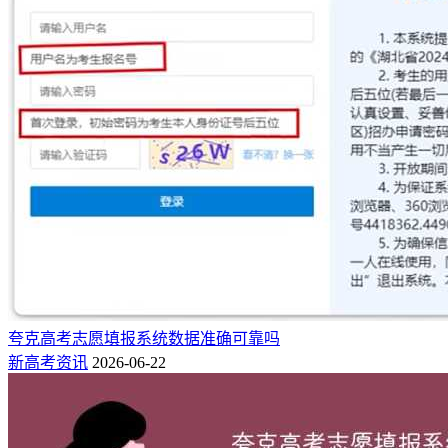
业到志愿表或院校备选，一键下载。
2、推荐精准：推荐数据精准、概率计算合理、数据详细、功
能齐全、客服回复及时热情，优于目前常见的几款志愿填报系
统。
3、专业评测：快志愿推出专业性格测试和兴趣测评，帮您在
全面认识自己的基础上，精准推荐适合您的专业，避免后悔选
错了专业。
相关推荐：
夸克高考模拟怎么用？夸克高考模拟选志愿步骤
阳光高考网高考填报志愿综合参考系统入口（2025最新地址）
夸克高考志愿填报系统数据准确可靠吗
阳光高考网2025年招生章程在哪里查看（最新查询入口）
新高考资讯
2026-06-22
阳光高考网怎么查一分一段表？入口在哪（查询流程）
夸克2025年高考志愿填报电脑网页版入口