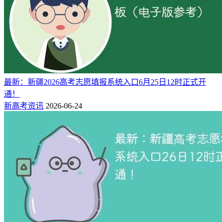
议，并不能完全保证录取结果。因为高考录取涉及到众多因
素，如考生自身的综合素质、招生名额、专业需求等。因此，
考生在使用夸克高考志愿填报系统时，应该结合自己的实际情
况和兴趣爱好，理性分析并做出决策。
夸克高考产品负责人夏雅曈也强调：要用好人工智能，家长和
考生也需要对高考政策、就业市场有基本了解，考生也要对自
最新：新疆2026高考志愿填报系统入口6月25日12时正式开
己的兴趣所在和未来方向有基本规划。他提到，在填志愿时，
通！
人工智能可以作为信息整理员、数据分析员、报考参谋员，但
新高考资讯
2026-06-24
最终的选择还是要靠家长和考生自己决定。
小结：
夸克高考志愿填报系统提供了基于大数据和AI算法
的辅助工具，但用户在使用时也应结合个人情况和市场情
况，做出综合判断。
AI在高考志愿填报的前景
AI在高考志愿填报中展现出巨大潜力，但它并不能完全替代
传统的人工咨询服务。AI服务提供商需要不断完善数据源的
广度和深度、优化算法的准确性。AI志愿填报更像是“数据黑