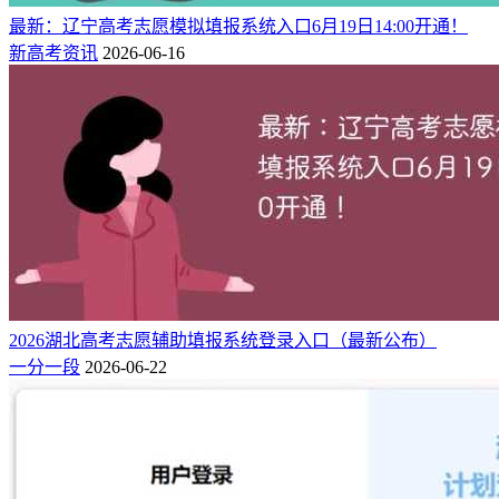
盒”，只是基于公开数据进行测算，容易出现未知变量。因
最新：辽宁高考志愿模拟填报系统入口6月19日14:00开通！
此，考生可以将其作为弥补信息差的参考工具，但对其准确性
新高考资讯
2026-06-16
和实用性需要保持谨慎态度。
类似志愿填报系统推荐
快志愿
官方网站首页入口：kzhiyuan.com（快志愿高考模拟填报系
统）
快志愿是一种根据往年招考数据，通过AI大数据算法，进行
志愿填报的一种模拟系统，解决了家长和学生模拟演练志愿填
报的需求，助力考生填报一所满意的大学。
2026湖北高考志愿辅助填报系统登录入口（最新公布）
一分一段
2026-06-22
快志愿优点：
1、容易上手：H5版本打开即用，只需要选择省份、科目、输
入分数，即可自动匹配院校和专业。并根据录取概率，给出
“可冲击、较稳妥、可保底”三种推荐方式，可快速添加院校专