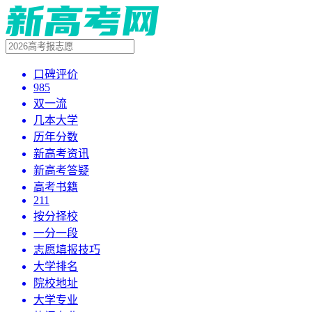
口碑评价
985
双一流
几本大学
历年分数
新高考资讯
新高考答疑
高考书籍
211
按分择校
一分一段
志愿填报技巧
大学排名
院校地址
大学专业