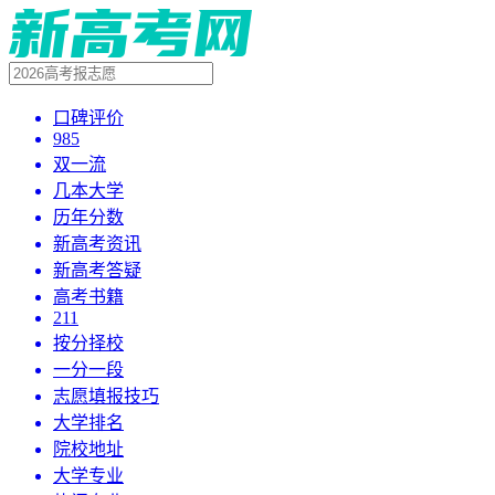
口碑评价
985
双一流
几本大学
历年分数
新高考资讯
新高考答疑
高考书籍
211
按分择校
一分一段
志愿填报技巧
大学排名
院校地址
大学专业