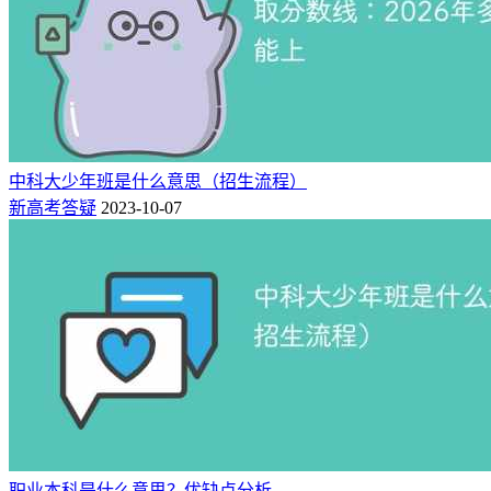
中科大少年班是什么意思（招生流程）
想必除了免费就读，包分配、有编制也是公费师范生吸引大家
新高考答疑
2023-10-07
报考的原因之一了。
根据相关规定可知，各地应首先用自然减员编制指标或采取先
进后出的办法安排免费师范毕业生，必要时接收地省级政府可
设立专项周转编制，确保免费师范毕业生到中小学任教有编有
岗。
所以免费师范生四年毕业以后会到中小学任教，到中小学任教
的每一位免费师范生都将有编有岗。
注：
虽然国家政策要求每一位公费师范生都有岗有编，但是并
不是由学校直接进行分配岗位，而是要按照事业单位新进人员
职业本科是什么意思？优缺点分析