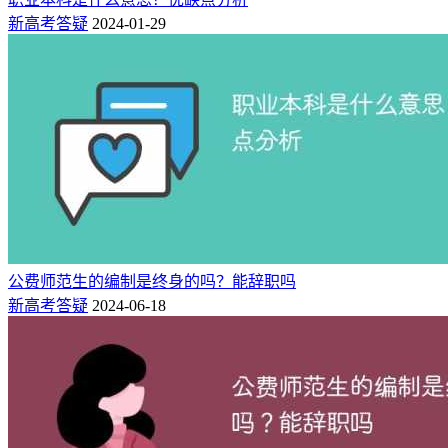
公开招聘制度的要求，组织用人学校与毕业生在需求岗位范围
新高考答疑
2024-01-29
内双向选择。
也就是说，学校会组织有足够岗位数量的招聘会，但是需要自
己进行面试，只有满足用人单位的要求之后才会被录取。
二、公费师范生能辞职吗？
不可以。
公费师范生在编教师辞职最新规定中，公费师范生选
好学校后一般不可以辞职，辞职就违约了，需要承担一定的违
约金。公费师范生入学前要与学校和生源所在地省级教育行政
部门签订协议，承诺毕业后从事中小学教育10年以上。
公费师范生的编制是终身的吗？能辞职吗
新高考答疑
2024-06-18
但公费师范生服务期满后是可以申请调动的，具体的申请难度
视情况而定。公费师范生在协议服务期内，工作3年以上、配
偶在省内工作的，可申请到配偶工作所在市(州)实施公费师范
生定向培养计划的县(市、区)农村公办义务教育阶段学校或幼
儿园、特殊教育学校从事教育教学工作，按照当地调动程序办
理。