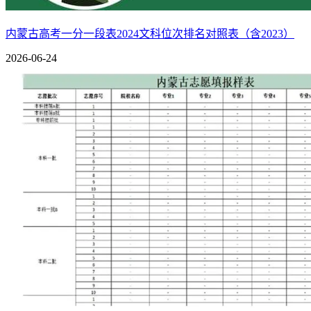
3.不完全符合参加本科录取条件的考生，应及时关注户籍地
职（专科）志愿。在网上预报名时，“承诺只报考高职（专科）
内蒙古高考一分一段表2024文科位次排名对照表（含2023）
2026-06-24
三、报名注意事项
在报名高考的过程中，考生需要注意以下事项，以确保报名过
1、提前准备材料：包括身份证、户口本、学历证明等，对于
2、了解报名流程：熟悉网上报名的步骤，包括信息填写、照
3、关注官方信息：通过内蒙古省教育招生考试院的官方网站
4、注意个人信息保护：在网上报名时，确保个人信息的安全
5、诚信报名：考生必须保证所提供的信息真实有效，对于弄
6、及时缴费：报名费和考试费用必须在规定的时间内完成缴
7、关注后续流程：报名结束后，还需关注准考证打印、考试