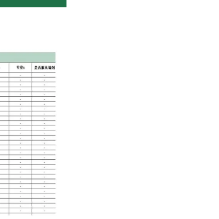
（或户籍流出地）省级教育考试机构发布的报名通知并在规定时间
志愿”项须选择“是”，并在现场确认时，签订《2026年内蒙古
程的顺利进行：
特殊类别的考生，可能还需要额外的材料，如艺术类考生需要准
片上传、缴费等环节。
或其他官方渠道获取最新的高考报名信息。
，不要将个人信息泄露给不相关的第三方。
虚作假的行为，一经发现，将会受到严厉的处罚。
纳，逾期未缴费的考生将被视为放弃报名资格。
时间、成绩查询等后续流程。