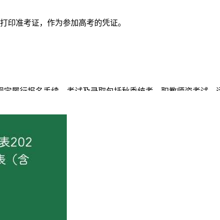
统打印准考证，作为参加高考的凭证。
按规定履行报名手续。考试及录取包括秋季统考、职教师资考试
专业学校、技工学校）毕业生考试（原高职班，简称对口招生，
计划等，下同）、强基计划、高水平运动队、保送生、其他单独
022年我区中考条件外，截至2026年9月1日，还须符合以下4
满3年；三是家长在我区有合法稳定住所（含租赁）且连续居住、
此类考生报考公安院校公安专业按照公安部、教育部2026年有
合以下4个条件：一是本人具有我区高中阶段学校学籍且连续就读满
保险）均满3年；四是参加我区普通高中学业水平合格性考试开