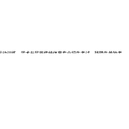
、运动训练、武术与民族传统体育专业招生考试、残障生单独考
下同）、高职单招、高职三二分段、少年班、消防单独考试、特
招生等。
个条件：一是2022年被自治区内高中阶段学校（含中等职业学校，
有合法职业且纳税（或按国家规定参加社会保险）均满3年；四
关规定执行。
3年；二是本人取得我区户籍满3年；三是家长在我区有合法稳定
考的全部科目考试。