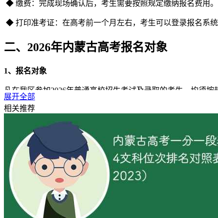
◆ 缴费：完成现场确认后，考生需要按照规定缴纳报名费用。
◆ 打印准考证：在高考前一个月左右，考生可以登录报名系
二、2026年内蒙古高考报名对象
1、报名对象
凡在我区参加2026年普通高校招生考试及录取的考生，均须
展开全部
试、普通高等学校对口招收中等职业学校（含职业高中、中等
相关推荐
殊拔尖人才选拔试点（数学英才班、物理卓越计划、物理攀登
2、随迁子女和户籍从区外迁入我区的考生注意：
1.区外务工人员随迁子女考生，除符合“25号文件”规定的参加2
下同）录取；二是本人具有我区高中阶段学校学籍且连续就读
是参加我区普通高中学业水平合格性考试开考的全部科目考试。
2.户籍从区外迁入我区的考生，截至2026年9月1日，须符
住所且连续居住、有合法职业且纳税（或按国家规定参加社会