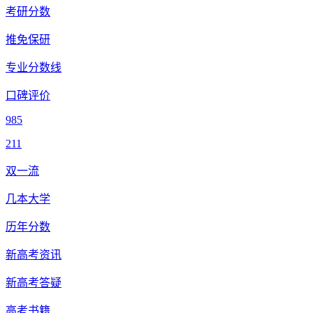
考研分数
推免保研
专业分数线
口碑评价
985
211
双一流
几本大学
历年分数
新高考资讯
新高考答疑
高考书籍