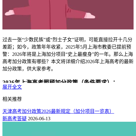
过去一张“少数民族”或“烈士子女”证明，可能直接拉开十几分
差距；如今，政策年年收紧，2025年5月上海市教委已提前预
警：2026年将是上海加分项目“史上最瘦身”的一年。那么上海
高考加分政策有哪些？本文将详细介绍2026年上海高考的最新
加分政策，供大家参考。
2026年上海高考照顾加分政策（条件要求）：
展开全文
以下是2026年上海高考的最新加分政策，具体分类如下：
相关推荐
1、
烈士子女，加20分
；
天津高考加分政策2026最新规定（加分项目一览表）
新高考答疑
2026-06-13
2、
在服役期间荣立二等功以上或被战区（原大军区）以上单
位授予荣誉称号的退役军人，加20分
；