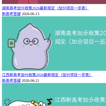
这条曾让不少海外华人家庭心动，2026年起上海不再执行。教
湖南高考加分政策2026最新规定（加分项目一览表）
育部给出的理由是“促进公平，减少身份溢价”。已经拿到市侨
新高考答疑
2026-06-13
办、台联证明的2025届考生可最后一波使用，2026届无需再准
备材料。
3、奥赛、科技类竞赛加分
早在2018年全国就取消，但每年仍有培训机构打着“信息学银
牌直通一本”的旗号收割家长钱包。2026年上海继续零容忍，
任何竞赛奖项都不能换算成分数，只能用于高校“强基计划”的
入围参考，与加分无关。
上海高考不加分但优先录取的项目：
江西新高考加分政策2026最新规定（加分项目一览表）
1、平时荣获二等功或者战时荣获三等功以上奖励军人的子
新高考答疑
2026-06-21
女，一至四级残疾军人的子女，因公牺牲军人的子女，驻国家
确定的三类以上艰苦边远地区和西藏自治区，军队划定的二类
以上岛屿工作累计满20年军人的子女，在国家确定的四类以上
艰苦边远地区或者军队划定的特类岛屿工作累计满10年军人的