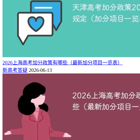
3、
自主就业的退役士兵，加10分
；
4、
高中阶段从边疆、山区、牧区、少数民族聚集地区转学到
本市的少数民族考生，加5分
，只限上海市属高校。
这是2026年唯一保留下来的“民族”类加分，但门槛极高：必须
“高中阶段从边疆、山区、牧区、少数民族聚居区转学到上海
就读”，且学籍满三年。简单说，从小在上海长大的少数民族
考生不再享受。2025年起，市教委联合公安部门追溯户籍迁移
2026上海高考加分政策有哪些（最新加分项目一览表）
轨迹，一旦发现“中考后才把户口迁到云南又快速转回”的投机
新高考答疑
2026-06-13
操作，直接取消资格并记入诚信档案。
2026年上海彻底取消的加分项目：
1、少数民族“本地生”加5分
2025年是最后一年，2026起全部取消。不少家长仍抱着“孩子
身份证是维吾尔族就能加”的想法，明年将彻底落空。
2、归侨、华侨子女、台湾省籍加5分