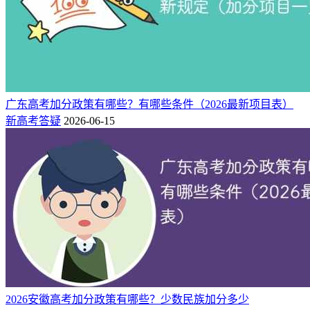
子女，在飞或停飞不满1年或达到飞行最高年限空勤军人的子
女，从事舰艇工作满20年军人的子女，在航天和涉核岗位工作
累计满15年军人的子女，在实行顺序志愿投档的批次，参加全
国统考录取并达到有关高校投档要求的，应予以优先录取。
2、公安烈士、公安英模和因公牺牲、一级至四级因公伤残公
安民警子女参加全国统考录取的，按照公安部、教育部联合印
广东高考加分政策有哪些？有哪些条件（2026最新项目表）
发的《关于进一步加强和改进公安英烈和因公牺牲伤残公安民
新高考答疑
2026-06-15
警子女教育优待工作的通知》（公政治〔2018〕27号）有关规
定执行。国家综合性消防救援队伍人员及其子女参加全国统考
录取的，按照应急管理部、教育部联合印发的《关于做好国家
综合性消防救援队伍人员及其子女教育优待工作的通知》（应
急〔2019〕37号）有关规定执行。退出部队现役的考生、残疾
人民警察参加全国统考录取并达到有关高校投档要求的，在与
其他考生同等条件下优先录取。
3、经共青团中央青年志愿者守信联合激励系统认定，获得5A
级青年志愿者的，达到有关高校投档要求的，在与其他考生同
等条件下优先录取。
2026安徽高考加分政策有哪些？少数民族加分多少