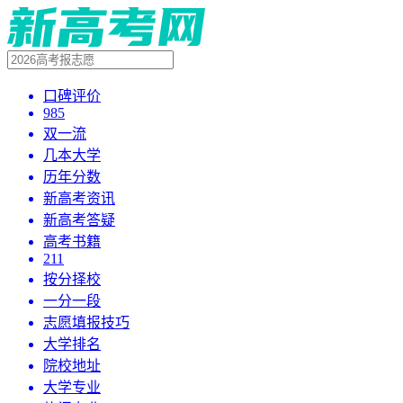
口碑评价
985
双一流
几本大学
历年分数
新高考资讯
新高考答疑
高考书籍
211
按分择校
一分一段
志愿填报技巧
大学排名
院校地址
大学专业