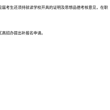
应届考生还须持就读学校开具的证明及思想品德考核意见，在职
区高招办提出补报名申请。
本信息并设置登录密码。‌‌