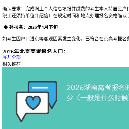
确认要求：完成网上个人信息填报并缴费的考生本人持居民户
职工还须持单位介绍信）在规定时间和地点办理报名资格确认
‌ ◆
补报名：2026年4月下旬‌
如考生因户口进京等客观因素发生变化，已符合在京高考报名
2026年北京高考报名入口：
展开全部
相关推荐
考生需登录北京教育考试院（https://www.bjeea.edu.