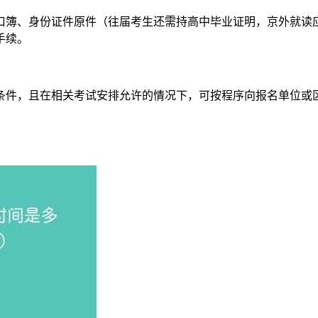
口簿、身份证件原件（往届考生还需持高中毕业证明，京外就读
手续。
条件，且在相关考试安排允许的情况下，可按程序向报名单位或
cn/）的“高考高招”栏目，选择左侧“网上报名”入口，在报名系统中填写基