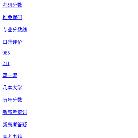
考研分数
推免保研
专业分数线
口碑评价
985
211
双一流
几本大学
历年分数
新高考资讯
新高考答疑
高考书籍