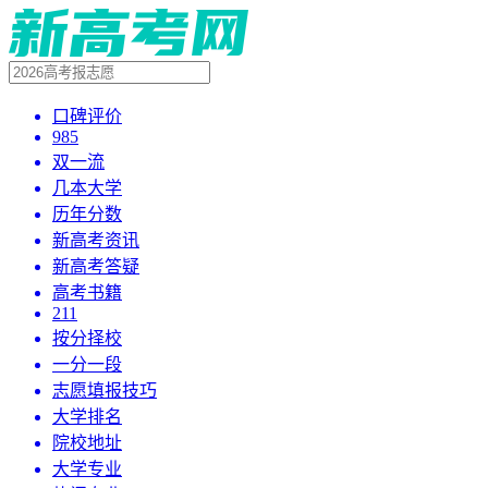
口碑评价
985
双一流
几本大学
历年分数
新高考资讯
新高考答疑
高考书籍
211
按分择校
一分一段
志愿填报技巧
大学排名
院校地址
大学专业