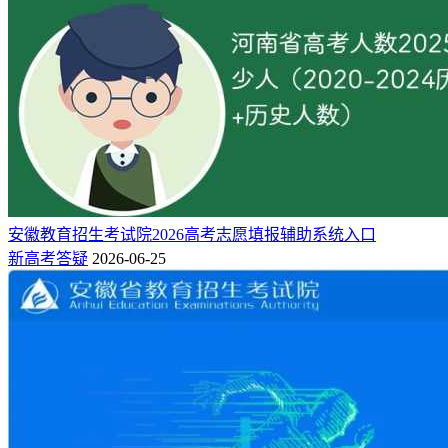
1日至5日：填报高职（专科）批志愿。
相关推荐：
2026宁夏新高考志愿能填几个（最新填报规则讲解）
2026宁夏高考一分一段位次排名表（物理+历史）「含2024-
2021」
宁夏高考分数线2026年公布出来了！（一本、二本、专科分数
线）
安徽教育招生考试院2026高考志愿填报辅助系统入口
新高考答疑
2026-06-25