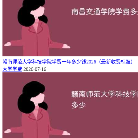
9800
现代文秘
专科批
9800
小学教育
专科批
9800
学前教育
专科批
10000
融媒体技术与运营
专科批
9800
酒店管理与数字化运营
专科批
10000
研学旅行管理与服务
专科批
9800
旅游管理
专科批
赣南师范大学科技学院学费一年多少钱2026（最新收费标准）
9800
现代物流管理
专科批
大学学费
2026-07-16
8300
网络营销与直播电商
专科批
10000
跨境电子商务
专科批
9800
大数据与会计
专科批
12000
中医养生保健
专科批
11000
中药制药
专科批
11000
中医康复技术
专科批
12000
中药学
专科批
11000
人工智能技术应用
专科批