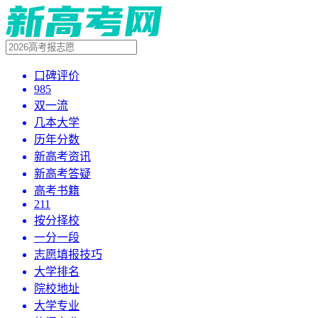
口碑评价
985
双一流
几本大学
历年分数
新高考资讯
新高考答疑
高考书籍
211
按分择校
一分一段
志愿填报技巧
大学排名
院校地址
大学专业