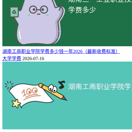
11000
电梯工程技术
专科批
8900
模具设计与制造
专科批
11000
智能制造装备技术
专科批
11000
数字化设计与制造技术
专科批
11000
数控技术
专科批
11000
机械设计与制造
专科批
湖南工商职业学院学费多少钱一年2026（最新收费标准）
9800
工程造价
专科批
大学学费
2026-07-16
9800
建筑工程技术
专科批
10000
智能建造技术
专科批
9800
建筑室内设计
专科批
9800
建筑装饰工程技术
专科批
11800
风景园林设计
专科批
9800
电子商务
专科批
9800
应急救援技术
专科批
数据来源：快志愿、
南阳职业学院招生网
注：
学费不包含住宿费、书本费、军训费、学杂费、生活费