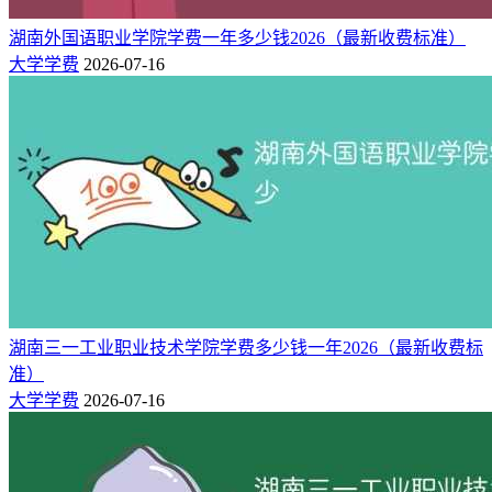
8900
护理
专科批
湖南外国语职业学院学费一年多少钱2026（最新收费标准）
11000
信息安全技术应用
专科批
大学学费
2026-07-16
11000
大数据技术
专科批
11000
计算机网络技术
专科批
9800
数字媒体技术
专科批
11000
计算机应用技术
专科批
9800
高速铁路客运服务
专科批
11000
物联网应用技术
专科批
9800
药品经营与管理
专科批
11000
智能网联汽车技术
专科批
9800
包装策划与设计
专科批
11000
湖南三一工业职业技术学院学费多少钱一年2026（最新收费标
新能源汽车技术
专科批
准）
11000
汽车制造与试验技术
专科批
大学学费
2026-07-16
11000
工业机器人技术
专科批
11000
无人机应用技术
专科批
11000
智能控制技术
专科批