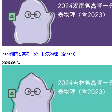
666
1586-1675
90
666
1160-1229
70
665
1676-1764
89
665
1230-1288
59
664
1765-1878
114
664
1289-1372
84
663
1879-1986
108
663
1373-1430
58
662
1987-2068
82
662
1431-1506
76
661
2069-2153
85
661
1507-1589
83
660
2154-2254
101
660
1590-1664
75
659
2255-2354
100
659
1665-1753
89
658
2355-2468
114
658
1754-1843
90
657
2469-2606
138
657
1844-1929
86
2024湖南省高考一分一段表物理（含2023）
656
2607-2733
127
656
1930-2022
93
2026-06-24
655
2734-2860
127
655
2023-2121
99
654
2861-3001
141
654
2122-2207
86
653
3002-3132
131
653
2208-2292
85
652
3133-3285
153
652
2293-2411
119
651
3286-3428
143
651
2412-2513
102
650
3429-3561
133
650
2514-2611
98
649
3562-3711
150
649
2612-2739
128
648
3712-3880
169
648
2740-2846
107
647
3881-4058
178
647
2847-2970
124