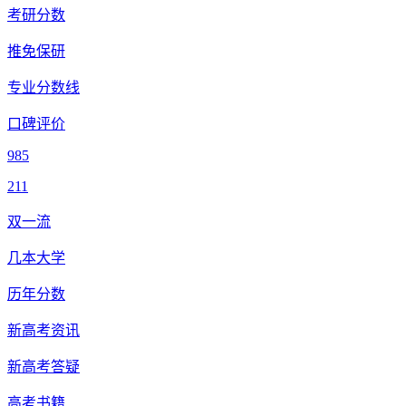
考研分数
推免保研
专业分数线
口碑评价
985
211
双一流
几本大学
历年分数
新高考资讯
新高考答疑
高考书籍