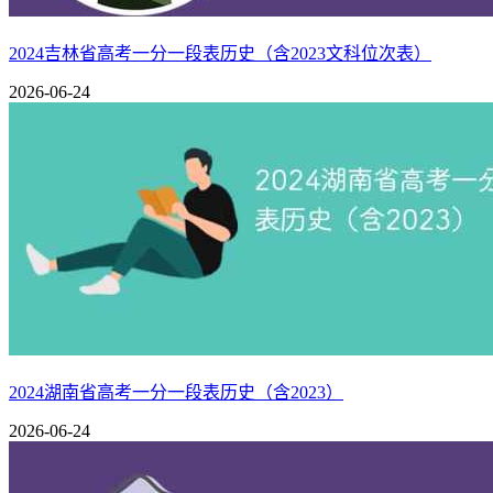
686
354-389
36
686
282-303
22
685
390-442
53
685
304-328
25
2024吉林省高考一分一段表历史（含2023文科位次表）
684
443-477
35
684
329-364
36
2026-06-24
683
478-524
47
683
365-396
32
682
525-569
45
682
397-434
38
681
570-609
40
681
435-463
29
680
610-654
45
680
464-502
39
679
655-700
46
679
503-547
45
678
701-748
48
678
548-577
30
677
749-831
83
677
578-632
55
676
832-897
66
676
633-671
39
675
898-954
57
675
672-728
57
674
955-1014
60
674
729-784
56
673
1015-1090
76
673
785-837
53
672
1091-1158
68
672
838-879
42
671
1159-1237
79
671
880-929
50
2024湖南省高考一分一段表历史（含2023）
670
1238-1316
79
670
930-973
44
2026-06-24
669
1317-1403
87
669
974-1045
72
668
1404-1473
70
668
1046-1107
62
667
1474-1585
112
667
1108-1159
52