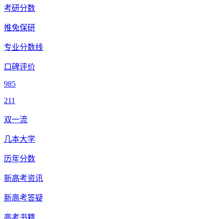
考研分数
推免保研
专业分数线
口碑评价
985
211
双一流
几本大学
历年分数
新高考资讯
新高考答疑
高考书籍