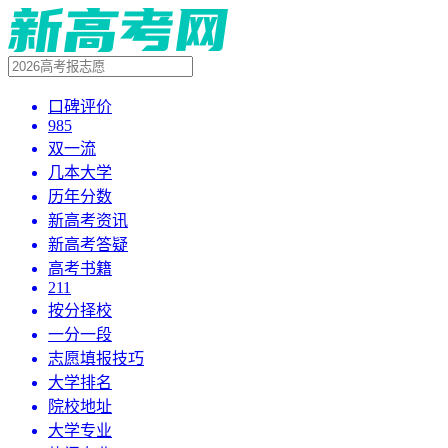
口碑评价
985
双一流
几本大学
历年分数
新高考资讯
新高考答疑
高考书籍
211
按分择校
一分一段
志愿填报技巧
大学排名
院校地址
大学专业