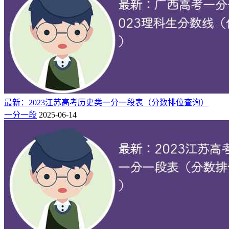
据2025年山东高考一分一段表得知：2025年山东高考位次在
127000-128000名的考生，对应高考分数为526分，超出山东一
段线至少85分。
2025年山东高考127000-128000位次院校录取一览表：
序号
学校名称
类型
录取批次
最低分
最低位次
最新：2023江苏高考历史类一分一段表（分数排位查询）
1
526
127025
中国民用航空飞行学院
公办
1段
一分一段
2025-06-14
2
526
127297
湖北经济学院
公办
1段
3
526
127721
安徽医科大学
公办
1段
4
526
127856
成都中医药大学
公办
1段
5
526
127965
上海电机学院
公办
1段
温馨提示：2026年各大学的实际录取位次可能因招生计划增
减、报考人数变化等因素有所波动，建议考生在高考成绩公布
后，对照自己的位次排名，按照"冲稳保"的策略科学填报志
愿。