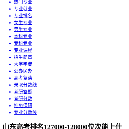
热门专业
专业就业
专业排名
女生专业
男生专业
本科专业
专科专业
专业课程
招生简章
大学学费
公办民办
高考复读
录取分数线
考研答疑
考研分数
推免保研
专业分数线
山东高考排名127000-128000位次能上什