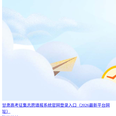
这个专业名称听上去像是大数据相关的学科，但实际上还是会
计学专业，只是名称有些不一样。课程方面也会多一些和数字
化相关的专业课。然而这个专业听上去很高大上，实际上其实
不太适合专科生报考，因为很多课程其实都更适合本科生去
学，对数学和计算机需要一定基础，专科生报考会比较吃力。
该专业毕业之后适合去各类企业、事业单位、政府部门等单位
从事会计、财务管理等工作，主要课程包括基础会计、会计电
算化、管理会计、计算机应用基础等。
9、电子商务专业
电子商务其实是一个交叉学科，融入了计算机科学、市场营销
学、管理学、法学等相关知识，所以其实知识面庭广的。但其
实目前国内大部分开设的高校，专业课程的设置都不是很合
理，很多人觉得电子商务比较虚幻，很多学生对就业方向也把
握不准，很多学校都更注重理论，实践相对比较少。
甘肃高考征集志愿填报系统官网登录入口（2026最新平台网
电子商务专业就当下而言，人员市场对电子商务专业人员需求
址）
量很大。从社会调查实践来看，绝大多数企业已陆续步入电子