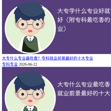
挑战。随着技术的不断发展和更新，铁道类专业的毕业生能够
掌握最新的技术和知识，不断提升自己的竞争力。
此外，铁道类专业的关键岗位需求相对稳定。一旦轨道交通和
铁路系统建设完成，相应的运营和维护工作也会持续进行。因
此，相关专业人才将有机会在长期稳定的职业环境中就业和发
展。
4、医学护理学类专业
护理学专业培养具备人文社会科学、医学、预防保健的基本知
大专什么专业最吃香？专科就业前景最好的十大专业
识及护理学的基本理论知识和技能，能在护理领域内从事临床
专科专业
2026-06-22
护理、预防保健、护理管理、护理教学和护理科研的高级专门
人才。