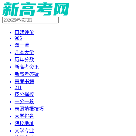
口碑评价
985
双一流
几本大学
历年分数
新高考资讯
新高考答疑
高考书籍
211
按分择校
一分一段
志愿填报技巧
大学排名
院校地址
大学专业