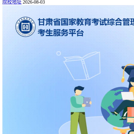
院校地址
2026-08-03
商务行列，采用传统经济与网络经济结合的方式生产经营。互
联网用户正以每年100%的速度递增，该行业的人员缺口相当
惊人，预计我国在未来10年大约需要200万名电子商务专业人
员。
10、医学美容技术专业
随着生活水平的提高，进入到二十一世纪以后，美容行业逐渐
走向成熟，大家对于美容保健行业的服务需求也在不断增加，
现在各级医疗美容机构和美容保健行业正在快速发展。不过当
下，专业的医疗美容技术人才供不应求，所以选择报考该专业
找工作会比较方便。
相关推荐：
张雪峰建议女生选的专业有哪些
海商法专业大学排名一览表（全国仅4所）
2026年女孩子首选十大专业排名