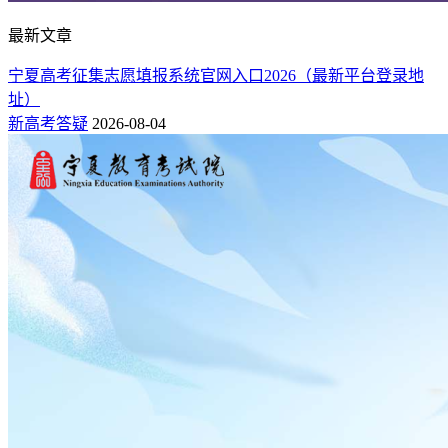
◆
在政府、科研单位及其他非IT类企业中，软硬件的配
备、网络安全、系统维护、网站开发等工作也离不开计算机专
最新文章
业的人才。师范院校的计算机专业毕业生，可以到小学、中学
宁夏高考征集志愿填报系统官网入口2026（最新平台登录地
等单位担任计算机类课程的教学工作。
址）
6、物联网应用技术
新高考答疑
2026-08-04
物联网技术是当今电子、通信、计算机、IT行业技术的大融
合，作为国家倡导的新兴战略性产业，物联网备受各界重视，
并成为就业前景广阔的热门领域。此外，物联网的基础和核心
虽然仍然是互联网，但与互联网相比，该技术在未来更有发展
势头。
7、社会体育专业
该专业的发展前景主要面向健身类机构，岗位有操课教练、健
身教练等。近年来人们对个人健康越来越看重，很多人都会去
健身房锻炼身体，社会体育专业连续多年都很吃香。
8、大数据专业和会计专业