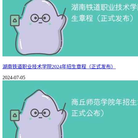
在文化考试成绩及专业考试成绩均达到相应科类和批次的最低
划数按专业成绩从高分到低分择优录取。专业成绩相同时，依
第十条
优师专项师范生录取
报考我校地方优师专项计划的考生须为定向县（区）所在地市
源报考考生；录取时生源所在县（区）以高考电子档案中户口
进档考生专业录取采用“分数优先、遵循志愿”的录取原则按
湖南铁道职业技术学院2024年招生章程（正式发布）
第十一条
非公费师范生、非优师专项师范生录取
2024-07-05
一、文史类、理工类专业录取
1.进档考生专业录取采用“分数优先、遵循志愿”的录取原则
2.实行高考综合改革的省份，选考科目规定和投档原则按照当
3.内蒙古自治区实行“招生计划1:1范围内按专业志愿排队录取
二、艺术类专业录取