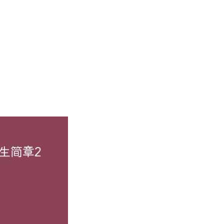
制定招生政策和招生计划，研究招生重大事宜。
机构，具体负责山西师范大学的本科招生工作。招生办公室设在
校接受考生、家长、媒体以及社会各界的监督。监察办公室设在
源质量、各省（区、市）高考报名人数、毕业生就业情况等因素
省分专业来源计划，报教育部审核备案，并通过各省级招生主管
地统考上线生源的不平衡。