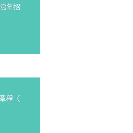
录取控制分数线的考生中，执行山西省该类专业的投档规则，对进
照文化成绩总分从高分到低分录取；文化成绩总分相同时，依次
生源，录取按照定向县（区）生源优先原则，先录取定向县（区
所在地为准。
投档成绩从高分到低分排序进行录取。投档成绩相同时，按山西省
按投档成绩从高分到低分排序进行录取。投档成绩相同时，按各省
地、当年招生录取相关规定执行。
”的录取规则。