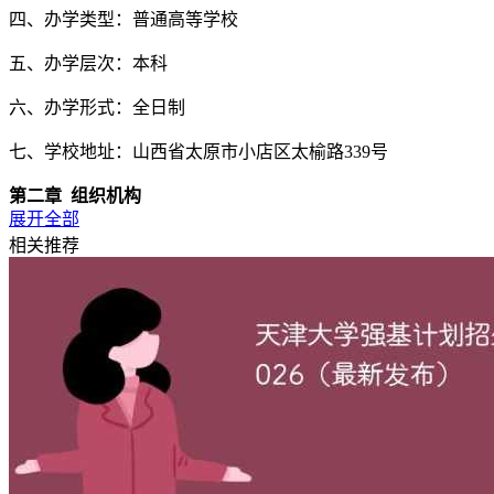
四、办学类型：普通高等学校
五、办学层次：本科
六、办学形式：全日制
七、学校地址：山西省太原市小店区太榆路339号
第二章 组织机构
展开全部
第三条
山西师范大学设立全日制本科生招生工作委员会，负责
相关推荐
第四条
山西师范大学招生办公室是组织和实施招生工作的常设
第五条
山西师范大学监察办公室对招生工作实施监督，同时学
第三章 招生计划
第六条
学校根据省教育厅下达的招生计划，综合考虑地域、生
构，相对稳定”的方法、稳中求进的工作总基调，制定学校分
将预留不超过本科招生计划总数1%的招生计划，用于调节各