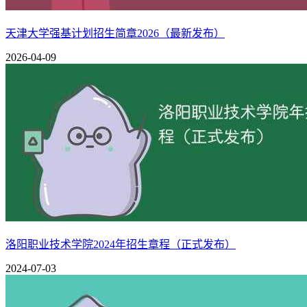
第四章 录取规则
天津大学强基计划招生简章2026（最新发布）
第七条
学校实行“在思想政治品德考核合格、身体健康状况符
录取”的原则录取考生。
2026-04-09
第八条
山西师范大学对考生体检的要求执行教育部、原卫生部
第九条
公费师范生录取
报考公费师范生的考生进档后分生源地市按各专业计划从高分
一、文史类、理工类专业录取
进档考生专业录取采用“分数优先、遵循志愿”的录取原则按
二、艺术类专业录取
洛阳职业技术学院2024年招生章程（正式发布）
音乐学、美术学：
在文化考试成绩及专业考试成绩均达到相应
分生源地市专业计划数按综合成绩从高分到低分择优录取（综合成
2024-07-03
三、体育类专业录取