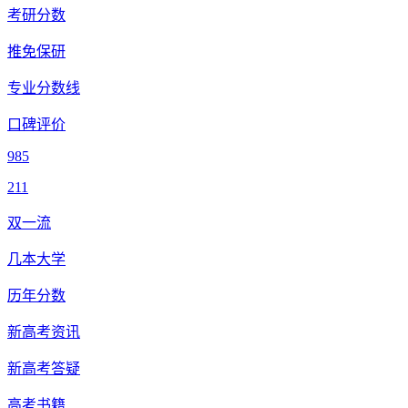
考研分数
推免保研
专业分数线
口碑评价
985
211
双一流
几本大学
历年分数
新高考资讯
新高考答疑
高考书籍