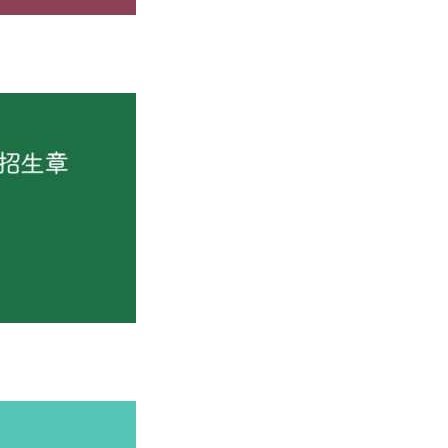
合相关专业培养要求、投档成绩达到同批录取控制分数线并符合
、中国残疾人联合会印发的《普通高等学校招生体检工作指导意
到低分排序进行录取；录取时生源所在地市以高考电子档案中户
投档成绩从高分到低分排序进行录取。投档成绩相同时，按山西省
科类和批次的最低录取控制分数线的考生中，执行山西省该类专业
绩=文化考试成绩×50%+专业考试成绩
×
2.5
×
50%）。综合