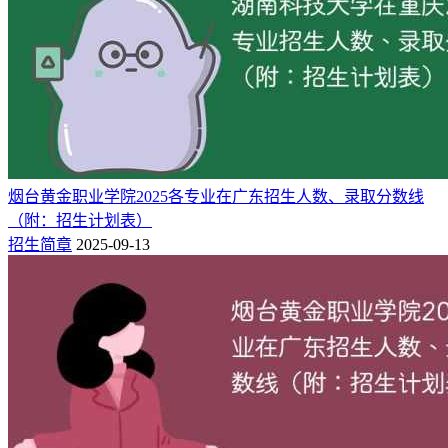
二、湖南科技大学2025年在重庆录取分数
线及2026年预估
湖南科技大学2026年的录取分数线，需等到当年高考录取工作
全部结束后才会正式公布。对于重庆考生来说，如果想了解今
年报考该校大约需要多少分，可以先参考2025年普通批次的招
烟台黄金职业学院2025各专业在广东招生人数、录取分数线
生数据。
（附：招生计划表）
招生简章
2025-09-13
（一）2025年录取分数线（普通批）
2025年湖南科技大学在重庆市的录取分数线及位次如下：
物理组：
（本科批）最低495分，全市位次65119名。
历史组：
（本科批）最低539分，全市位次9023名。
2025年湖南科技大学在重庆市的录取分数线及位次如下：