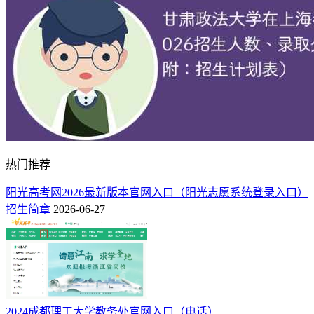
提示：
该预测不代表2026年实际录取分数，最终录取分数线以
当年湖南科技大学公告为准。
相关推荐：
2024湖南科技大学各专业录取分数线是多少分「录取最低分」
湖南科技大学排名全国多少 第几位（2025最新）
湖南科技大学在重庆录取分数线2025年是多少（2025~2023近
三年分数位次）
热门推荐
阳光高考网2026最新版本官网入口（阳光志愿系统登录入口）
招生简章
2026-06-27
​2024成都理工大学教务处官网入口（电话）