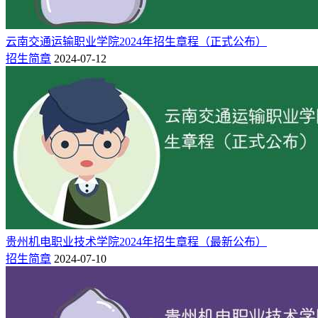
4
湖南科技大学
重庆
化学
2
湖南科技大学
重庆
应急技术与管理
云南交通运输职业学院2024年招生章程（正式公布）
2
招生简章
2024-07-12
湖南科技大学
重庆
建筑环境与能源应用工程
6
湖南科技大学
重庆
智能建造
3
湖南科技大学
重庆
工程力学
2
湖南科技大学
重庆
物理学
2
湖南科技大学
重庆
材料成型及控制工程
4
湖南科技大学
重庆
应用统计学
3
湖南科技大学
重庆
制药工程
1
湖南科技大学
重庆
信息与计算科学
1
湖南科技大学
重庆
数学与应用数学
3
湖南科技大学
重庆
生物科学
贵州机电职业技术学院2024年招生章程（最新公布）
4
湖南科技大学
重庆
集成电路设计与集成系统
招生简章
2024-07-10
1
湖南科技大学
重庆
电子信息科学与技术
2
湖南科技大学
重庆
金融工程
2
湖南科技大学
重庆
数字经济