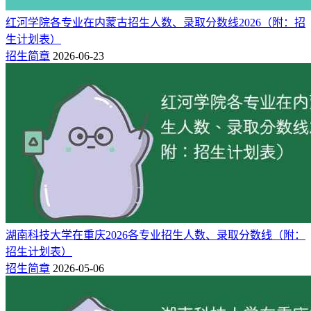
院校
招生地区
招生专业
计划人数
红河学院各专业在内蒙古招生人数、录取分数线2026（附：招
1
湖南科技大学
重庆
城乡规划
生计划表）
1
湖南科技大学
重庆
法学
招生简章
2026-06-23
1
湖南科技大学
重庆
公共事业管理
1
湖南科技大学
重庆
汉语言文学
1
湖南科技大学
重庆
历史学
1
湖南科技大学
重庆
英语
1
湖南科技大学
重庆
汉语国际教育
1
湖南科技大学
重庆
日语
1
湖南科技大学
重庆
翻译
2
湖南科技大学
重庆
思想政治教育
1
湖南科技大学
重庆
应用心理学
湖南科技大学在重庆2026各专业招生人数、录取分数线（附：
1
湖南科技大学
重庆
国际经济与贸易
招生计划表）
招生简章
2026-05-06
以上招生计划来自重庆市教育考试院，该校2026年是否面向重
庆招生、各专业招生多少人、选科与专业要求等情况，请以自
湖南科技大学招生官网最新发布的招生简章为准！