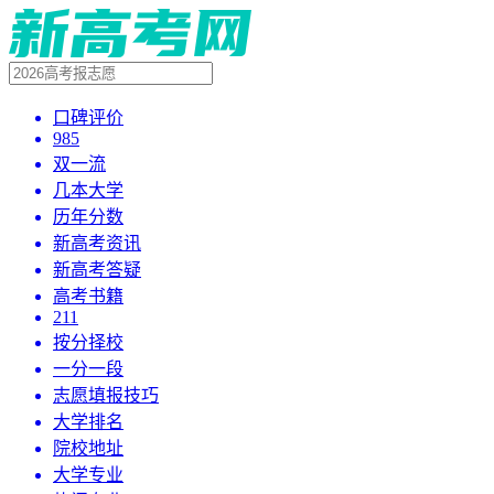
口碑评价
985
双一流
几本大学
历年分数
新高考资讯
新高考答疑
高考书籍
211
按分择校
一分一段
志愿填报技巧
大学排名
院校地址
大学专业