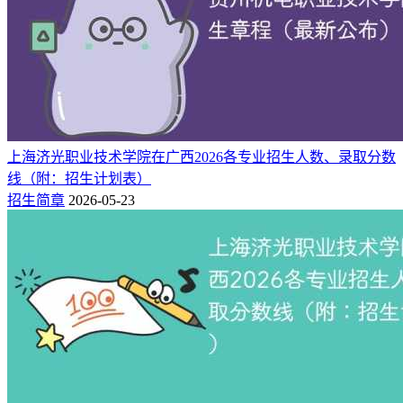
4
湖南科技大学
重庆
生物工程
2
湖南科技大学
重庆
教育技术学
4
湖南科技大学
重庆
建筑学
2
湖南科技大学
重庆
智能材料与结构
10
湖南科技大学
重庆
材料科学与工程
3
湖南科技大学
重庆
勘查技术与工程
上海济光职业技术学院在广西2026各专业招生人数、录取分数
1
湖南科技大学
重庆
遥感科学与技术
线（附：招生计划表）
2
招生简章
2026-05-23
湖南科技大学
重庆
机械设计制造及其自动化
1
湖南科技大学
重庆
城乡规划
1
湖南科技大学
重庆
法学
1
湖南科技大学
重庆
公共事业管理
2、历史组
本科批：
湖南科技大学2025年在重庆本科批历史组招生人数共
计13人，其中思想政治教育2人、应用心理学1人、法学1人。