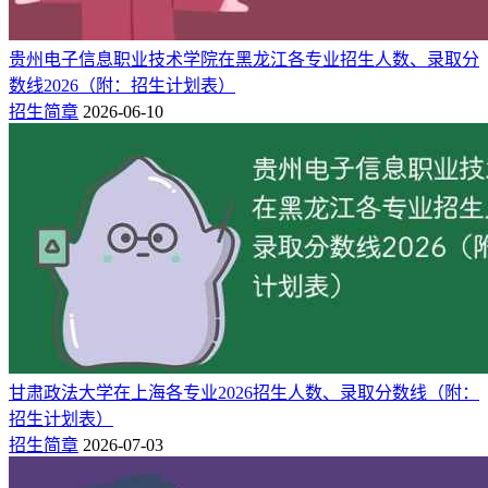
1、信息安全，最低573分，位次21426。
2、环境工程，最低511分，位次55069。
贵州电子信息职业技术学院在黑龙江各专业招生人数、录取分
数线2026（附：招生计划表）
3、应用统计学，最低551分，位次31746。
招生简章
2026-06-10
4、工程力学，最低532分，位次42282。
5、金融工程，最低531分，位次42889。
（二）2026年录取分数线趋势预测
结合近年湖南科技大学在重庆招生分数线、录取位次分布等历
史数据，综合大数据分析预测，湖南科技大学2026年在重庆市
的录取分数线：
物理组：
2026年本科批最低录取分数线预计在498分左
甘肃政法大学在上海各专业2026招生人数、录取分数线（附：
右。
招生计划表）
历史组：
2026年本科批最低录取分数线预计在542分左
招生简章
2026-07-03
右。