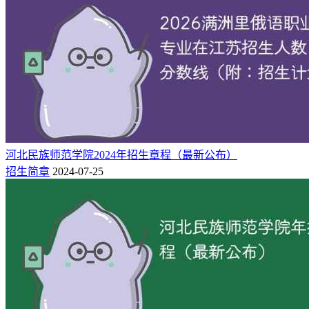
院校
招生地区
招生专业
计划人数
7
湖南科技大学
重庆
化学工程与工艺
2
湖南科技大学
重庆
计算机科学与技术
1
湖南科技大学
重庆
电子信息工程
2
湖南科技大学
重庆
自动化
1
湖南科技大学
重庆
车辆工程
2
湖南科技大学
重庆
电气工程及其自动化
2
湖南科技大学
重庆
智能制造工程
河北民族师范学院2024年招生章程（最新公布）
招生简章
2024-07-25
4
湖南科技大学
重庆
应用化学
4
湖南科技大学
重庆
环境工程
2
湖南科技大学
重庆
物联网工程
2
湖南科技大学
重庆
信息安全
4
湖南科技大学
重庆
安全工程
2
湖南科技大学
重庆
软件工程
5
湖南科技大学
重庆
采矿工程
9
湖南科技大学
重庆
土木工程