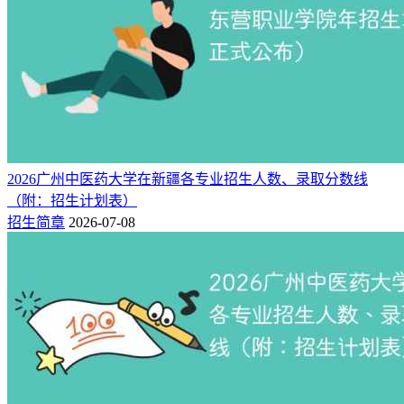
结合近年牡丹江医科大学在重庆招生分数线、录取位次分布等
历史数据，综合大数据分析预测，牡丹江医科大学2026年在重
庆市的录取分数线：
物理组：
2026年本科批最低录取分数线预计在485分左
右。
提示：
该预测不代表2026年实际录取分数，最终录取分数线以
2026广州中医药大学在新疆各专业招生人数、录取分数线
当年牡丹江医科大学公告为准。
（附：招生计划表）
相关推荐：
招生简章
2026-07-08
2024牡丹江医科大学各专业录取分数线（录取最低分是多少）
牡丹江医科大学排名多少位 全国第几（2025最新）
牡丹江医科大学2025年在重庆录取分数线是多少（2025~2023
近三年分数位次）