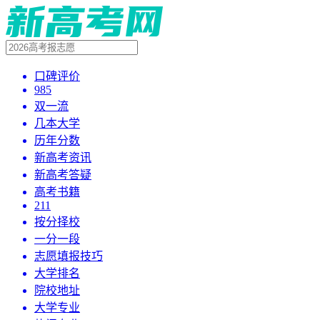
口碑评价
985
双一流
几本大学
历年分数
新高考资讯
新高考答疑
高考书籍
211
按分择校
一分一段
志愿填报技巧
大学排名
院校地址
大学专业