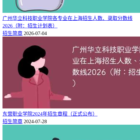
招生数据。
广州华立科技职业学院各专业在上海招生人数、录取分数线
（一）2025年录取分数线（普通批）
2026（附：招生计划表）
招生简章
2026-07-04
2025年牡丹江医科大学在重庆市的录取分数线及位次如下：
物理组：
（本科批）最低484分，全市位次72040名。
2025年牡丹江医科大学在重庆市的录取分数线及位次如下：
1、医学检验技术，最低527分，位次45354。
2、医学影像学，最低558分，位次28271。
3、临床医学，最低558分，位次28271。
4、麻醉学，最低560分，位次27291。
东营职业学院2024年招生章程（正式公布）
招生简章
2024-07-28
5、预防医学，最低515分，位次52572。
（二）2026年录取分数线趋势预测