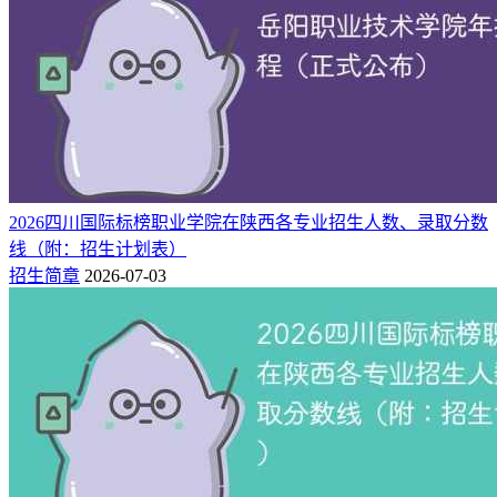
院校
招生地区
招生专业
计划人数
5
牡丹江医科大学
重庆
临床医学
2
牡丹江医科大学
重庆
麻醉学
3
牡丹江医科大学
重庆
医学影像学
2
牡丹江医科大学
重庆
预防医学
3
牡丹江医科大学
重庆
医学检验技术
2
牡丹江医科大学
重庆
生物技术
2026四川国际标榜职业学院在陕西各专业招生人数、录取分数
以上招生计划来自重庆市教育考试院，该校2026年是否面向重
线（附：招生计划表）
庆招生、各专业招生多少人、选科与专业要求等情况，请以自
招生简章
2026-07-03
牡丹江医科大学招生官网最新发布的招生简章为准！
二、牡丹江医科大学2025年在重庆录取分
数线及2026年预估
牡丹江医科大学2026年的录取分数线，需等到当年高考录取工
作全部结束后才会正式公布。对于重庆考生来说，如果想了解
今年报考该校大约需要多少分，可以先参考2025年普通批次的