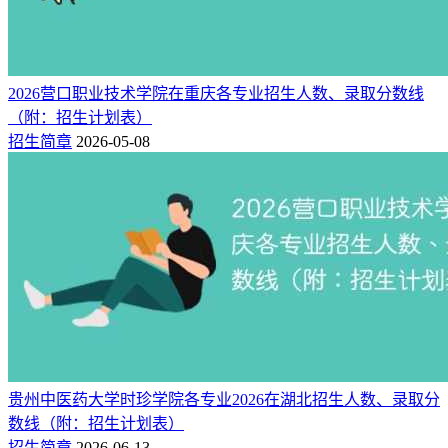
2025年贵州中医药大学时珍学院在湖北省的录取分数线及位次
如下：
2026营口职业技术学院在重庆各专业招生人数、录取分数线
物理组：
（本科批）最低472分，全省位次111289名。
（附：招生计划表）
（二）2026年录取分数线趋势预测
招生简章
2026-05-08
结合近年贵州中医药大学时珍学院在湖北招生分数线、录取位
次分布等历史数据，综合大数据分析预测，贵州中医药大学时
珍学院2026年在湖北省的录取分数线：
物理组：
2026年本科批最低录取分数线预估在473分左
右。
提示：
该预测不代表2026年实际录取分数，最终录取分数线以
当年贵州中医药大学时珍学院公告为准。
贵州中医药大学时珍学院各专业2026在湖北招生人数、录取分
相关推荐：
数线（附：招生计划表）
贵州中医药大学时珍学院各专业录取分数线2024（录取最低分
招生简章
2026-06-13