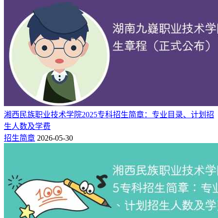
招生人数共计8人，其中护理学4人、医学检验技术4人。
院校
招生地区
招生专业
计划人数
4
贵州中医药大学时珍学院
湖北
护理学
4
贵州中医药大学时珍学院
湖北
医学检验技术
以上招生计划来自湖北省教育考试院，该校2026年是否面向湖
北招生、各专业招生多少人、选科与专业要求等情况，请以自
贵州中医药大学时珍学院招生官网最新发布的招生简章为准！
湘西民族职业技术学院2025专科招生简章：专业目录、计划招
二、贵州中医药大学时珍学院2025年在湖
生人数及学费
招生简章
2026-05-30
北录取分数线及2026年预估
贵州中医药大学时珍学院2026年的录取分数线，要等到今年高
考录取工作结束后才会正式公布。至于今年湖北考生报考该校
需要多少分才能被录取，可以参考2025年的普通批招生数据。
（一）2025年录取分数线（普通批）