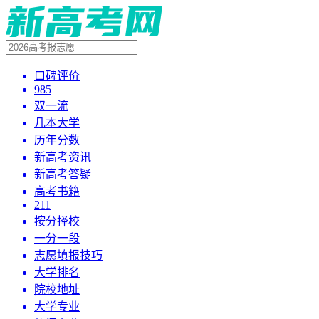
口碑评价
985
双一流
几本大学
历年分数
新高考资讯
新高考答疑
高考书籍
211
按分择校
一分一段
志愿填报技巧
大学排名
院校地址
大学专业