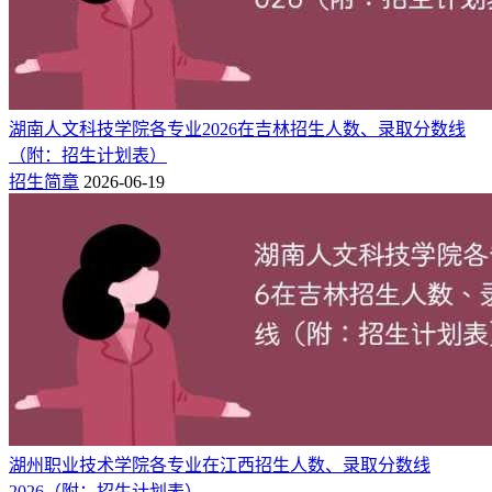
吉林师范大学博达学
2
江苏
影视摄影与制作
院
吉林师范大学博达学
4
江苏
软件工程
院
吉林师范大学博达学
4
湖南人文科技学院各专业2026在吉林招生人数、录取分数线
江苏
食品科学与工程
院
（附：招生计划表）
吉林师范大学博达学
招生简章
2026-06-19
4
江苏
食品质量与安全
院
吉林师范大学博达学
数据科学与大数据技
8
江苏
院
术
2、历史组
本科批：
吉林师范大学博达学院2025年在江苏本科批历史组招
生人数共计40人，其中广播电视编导2人、财务管理12人、影
视摄影与制作2人。
院校
招生地区
招生专业
计划人数
湖州职业技术学院各专业在江西招生人数、录取分数线
4
吉林师范大学博达学院
江苏
商务英语
2026（附：招生计划表）