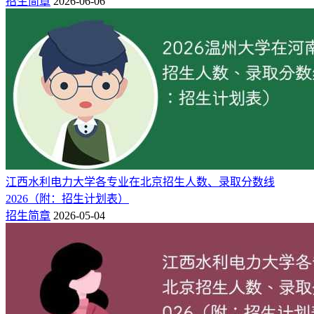
招生简章
2026-06-06
生人数共计47人，其中旅游管理2人、市场营销3人、食品质量
与安全4人。
招生地
计划人
院校
招生专业
区
数
吉林师范大学博达学
4
江苏
商务英语
院
吉林师范大学博达学
2
江苏
旅游管理
院
吉林师范大学博达学
3
江苏
市场营销
江西水利电力大学各专业在北京招生人数、录取分数线
院
2026（附：招生计划表）
吉林师范大学博达学
12
江苏
财务管理
招生简章
2026-05-04
院
吉林师范大学博达学
2
江苏
社会工作
院
吉林师范大学博达学
2
江苏
广播电视编导
院