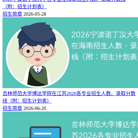
院2026年在江苏省的录取分数线：
（附：招生计划表）
招生简章
2026-05-28
物理组：
2026年本科批最低录取分数线预估在474分上
下。
历史组：
2026年本科批最低录取分数线预计在487分上
下。
提示：
该预测不代表2026年实际招生分数，最终录取分数线以
当年吉林师范大学博达学院公告为准。
相关推荐：
2024吉林师范大学博达学院各专业录取分数线（录取最低分是
吉林师范大学博达学院在江苏2026各专业招生人数、录取分数
多少）
线（附：招生计划表）
吉林师范大学博达学院在江苏录取分数线2025年是多少
招生简章
2026-06-20
（2025~2023近三年分数位次）