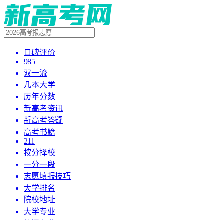
口碑评价
985
双一流
几本大学
历年分数
新高考资讯
新高考答疑
高考书籍
211
按分择校
一分一段
志愿填报技巧
大学排名
院校地址
大学专业