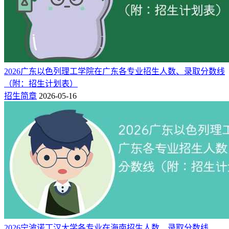
录取分数线及2026年预估
吉林师范大学博达学院2026年的录取分数线，要等到今年高考
录取工作结束后才会正式公布。至于今年江苏考生报考该校需
要多少分才能被录取，可以参考2025年的普通批招生数据。
2026广东以色列理工学院在广东各专业招生人数、录取分数线
（附：招生计划表）
（一）2025年录取分数线（普通批）
招生简章
2026-05-16
2025年吉林师范大学博达学院在江苏省的录取分数线及位次如
下：
物理组：
（本科批）最低471分，全省位次196831名。
历史组：
（本科批）最低484分，全省位次54929名。
（二）2026年录取分数线趋势预测
结合近年吉林师范大学博达学院在江苏招生分数线、录取位次
分布等历史数据，综合大数据分析预测，吉林师范大学博达学
2026宁波诺丁汉大学各专业在海南招生人数、录取分数线