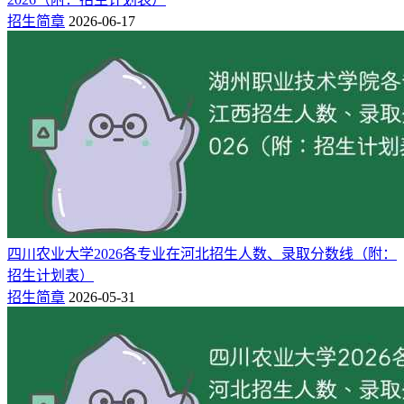
2
招生简章
2026-06-17
吉林师范大学博达学院
江苏
法语
3
吉林师范大学博达学院
江苏
德语
3
吉林师范大学博达学院
江苏
日语
2
吉林师范大学博达学院
江苏
俄语
3
吉林师范大学博达学院
江苏
朝鲜语
2
吉林师范大学博达学院
江苏
影视摄影与制作
2
吉林师范大学博达学院
江苏
广播电视编导
3
吉林师范大学博达学院
江苏
社会工作
12
吉林师范大学博达学院
江苏
财务管理
2
吉林师范大学博达学院
江苏
市场营销
四川农业大学2026各专业在河北招生人数、录取分数线（附：
2
吉林师范大学博达学院
江苏
旅游管理
招生计划表）
招生简章
2026-05-31
以上招生计划来自江苏省教育考试院，该校2026年是否面向江
苏招生、各专业招生多少人、选科与专业要求等情况，请以自
吉林师范大学博达学院招生官网最新发布的招生简章为准！
二、吉林师范大学博达学院2025年在江苏