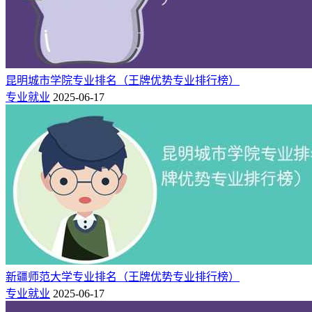
能力，从事城市轨道交通客运组织、行车组织、票务组织、客
运服务、车站管理等工作的高素质技术技能人才。
3.电气自动化技术
本专业培养德、智、体、美全面发展，具有良好职业道德和人
昆明城市学院专业排名（王牌优势专业排行榜）
文素养，熟悉驱动技术、总线控制技术及电气技术的相关国家
专业就业
2025-06-17
标准与工艺规范，掌握电工电子、仪器仪表、可编程控制、组
态控制等基本知识，具备自动化设备及系统的运作与管理能
力，从事自动化设备及系统安装、调试、维护、设计及运行管
理等工作的高素质技术技能人才。
四：西安交通工程学院简介
西安交通工程学院是经国家教育部批准的全日制普通本科高等
院校，创办于1994年，是陕西省唯一一所以轨道交通类专业为
主的普通本科高校。
新疆师范大学专业排名（王牌优势专业排行榜）
学校现设置本科专业20个，涵盖工学、管理学、教育学、艺术
专业就业
2025-06-17
学等学科门类，形成了轨道交通、电子信息、人文与管理三大