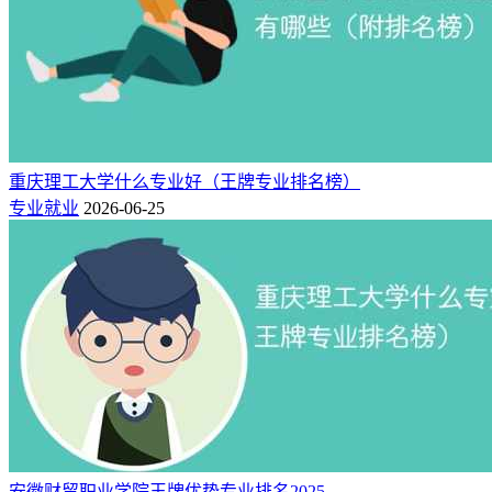
西安交通工程学院王牌专业排名（应用型）：
轨道交通信号与
控制（全国第5名）、交通工程（全国第13名）、交通运输
（全国第19名）、车辆工程（全国第34名）、通信工程（全国
第74名）、财务管理（全国第137名）。
专业档
全国排
星级排
专业名称
办学层次
次
名
名
重庆理工大学什么专业好（王牌专业排名榜）
轨道交通信号与
中国高水平应用型
A
5
专业就业
2026-06-25
4★
控制
专业
中国高水平应用型
B++
13
交通工程
4★
专业
中国高水平应用型
B++
19
交通运输
4★
专业
中国高水平应用型
B++
34
车辆工程
4★
专业
中国高水平应用型
B++
74
通信工程
4★
专业
中国区域一流应用
安徽财贸职业学院王牌优势专业排名2025
B+
137