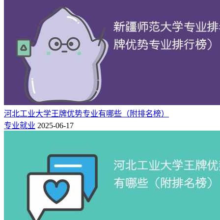
专业群。轨道交通信号与控制、交通运输、车辆工程、交通工
程、通信工程、财务管理6个专业获批陕西省“一流专业”；交
通运输实验教学中心获批为省级实验教学示范中心；“火车侠
众创空间”获批为市级众创空间。
相关推荐：
西安交通工程学院专业设置有哪些（专业目录一览表）
2024年西安交通工程学院在各省录取分数线是多少「最低188
分」
河北工业大学王牌优势专业有哪些（附排名榜）
专业就业
2025-06-17