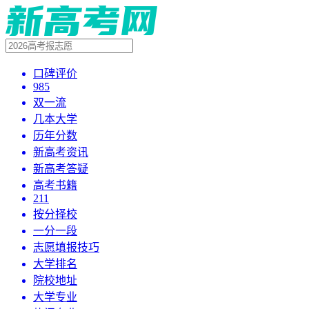
口碑评价
985
双一流
几本大学
历年分数
新高考资讯
新高考答疑
高考书籍
211
按分择校
一分一段
志愿填报技巧
大学排名
院校地址
大学专业