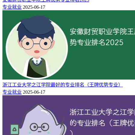
财务管理
3★
型专业
专业就业
2025-06-17
三：西安交通工程学院王牌专业简介
1.现代通信技术
本专业培养德、智、体、美全面发展，具有良好职业道德和人
文素养，具有遵守规范、安全生产、勇于创新等素质，掌握电
路技术、通信原理、交换技术、传输理论、接入技术和项目管
理知识，具备通信设备安装和调测、通信网络的组建与开通、
通信系统的运行与维护、通信工程实施与项目管理能力，从事
设备调试、技术服务、网络运营、系统维护、工程实施与管理
浙江工业大学之江学院最好的专业排名（王牌优势专业）
工作的高素质技术技能人才。
专业就业
2025-06-17
2.城市轨道交通运营管理
本专业培养德、智、体、美全面发展，具有良好职业道德和人
文素养，掌握城市轨道交通行车组织、客运组织与管理等基本
知识，具备客运组织、行车组织、车站设备运用、客运服务的