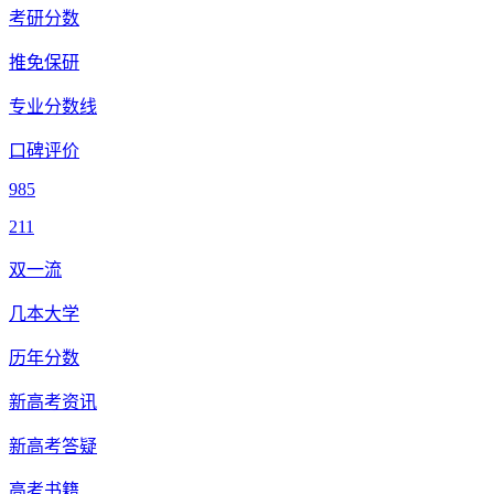
考研分数
推免保研
专业分数线
口碑评价
985
211
双一流
几本大学
历年分数
新高考资讯
新高考答疑
高考书籍