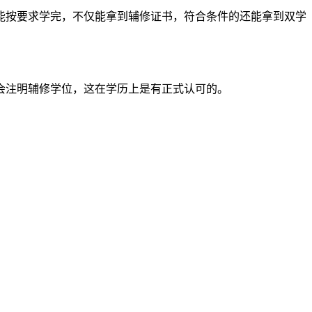
能按要求学完，不仅能拿到辅修证书，符合条件的还能拿到双学
会注明辅修学位，这在学历上是有正式认可的。
得写毕业论文。
像微专业那样灵活调整。
部分家庭都能承受；而辅修专业学费要高很多，有些高校是按主修专业的标