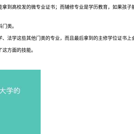
能拿到高校发的微专业证书；而辅修专业是学历教育，如果孩子
科门类。
学、法学这些其他门类的专业，而且最后拿到的主修学位证书上
了这方面的技能。
业要学 50-70 学分的课程，除了核心课，还要学学科基础课，最后还
修专业得 2-3 年，而且要跟着学校的系统化培养计划走，不能
方记录
高 20 学分、300 元 / 学分算，总共也就 6000 元，大
 2-3 年下来，总费用就得 1 万到 1.5 万。