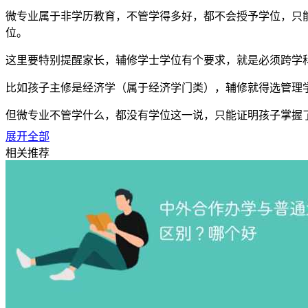
微专业属于非学历教育，不管学得多好，都不会授予学位，只
位。
这里要特别提醒家长，辅修学士学位有个要求，就是必须跨学
比如孩子主修是经济学（属于经济学门类），辅修就得选管理
但微专业不管学什么，都没有学位这一说，只能证明孩子掌握
展开全部
2、课程规模与学制：一个 “轻量快速”，一个 “系统耗时”
相关推荐
从课程规模来看，差距特别明显。
微专业只有 5-10 门课程，总学分 12-20 学分；而辅修专
学制上也差很多，微专业 1-2 年就能学完，时间安排灵活；辅
3、学费与证书认证：一个省钱但不认学信网，一个贵但有官
学费方面，微专业是按学分收费，每学分 80-300 元，咱们按最
准收费，比如主修一年学费 5000 元，辅修可能也得按这个标准收，学