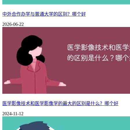
更关键的是证书认证，微专业的证书是高校自己颁发的，不会
书上，不管是找工作还是考研，这个认可度都更高。
中外合作办学与普通大学的区别？哪个好
2026-06-22
主辅修专业与微专业教育比较分析
比较维度
主修专业
辅修专业
教育目的
培养专业人才
培养专业人才
培养跨
教育内容
单个学科知识为主
单个学科知识为主
多学科
课程与学分
40-60门 (140-180学分)
15-30门 (30-80学分)
5-15门
培养模式
标准化培养
标准化培养
多学科
教学方式
以线下为主
以线下为主
混合式
专业教师
单个学科教师为主
单个学科教师为主
多个学
面向学生
本专业学习者
其他专业学习者
全校各
教育治理
单个院系治理
单个院系治理
多方参
医学影像技术和医学影像学的最大的区别是什么？哪个好
资格证书
学士学位证书
结业或学士学位证书
结业证
2024-11-12
微专业和辅修专业哪个好？