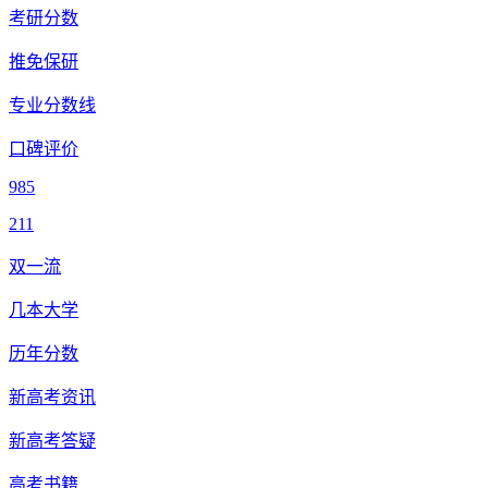
考研分数
推免保研
专业分数线
口碑评价
985
211
双一流
几本大学
历年分数
新高考资讯
新高考答疑
高考书籍