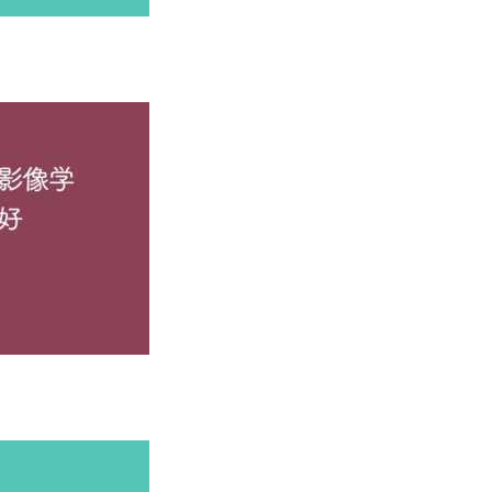
登录学信网，也就是说，在国家统一的学历查询平台上查不到；
微专业
学科专业人才
知识交叉融合
 (10-40学分)
协同培养
教学
科专业教师
种专业学习者
与协同治理
书