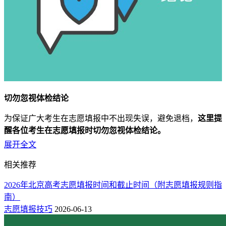
切勿忽视体检结论
为保证广大考生在志愿填报中不出现失误，避免退档，
这里提
醒各位考生在志愿填报时切勿忽视体检结论。
展开全文
因为有些院校的有些专业，必须要有身体所具备的相应条件，
以满足在大学期间学习实践和毕业后工作的需要，一般提出的
相关推荐
身体条件有身高、视力、听力、色觉、嗅觉、疾病等。（
高考
2026年北京高考志愿填报时间和截止时间（附志愿填报规则指
志愿如何避免滑档和退档不被录取
）
南）
比如：化学类、医学类各专业、生物工程、化工与制药类、食
志愿填报技巧
2026-06-13
品科学与工程、公安技术、海洋科学、考古学等等与色觉有关