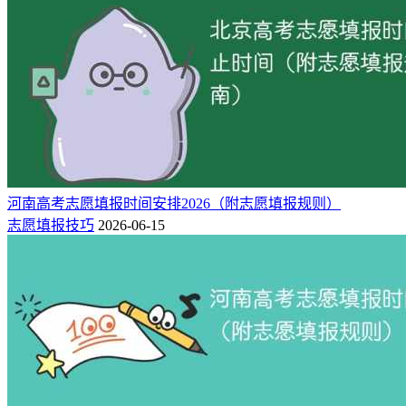
的较多专业，需要有一定的辨色能力，如果色弱就不能被录
取，学校对于这类专业都有色觉要求，考生必须具有合格的色
觉体检结论方可填报；
还有像美术学、绘画、艺术设计、摄影、动画、天文学、材料
物理、冶金工程等一些专业，显然要求的身体条件是不能色
盲。
再比如：像侦察、飞行技术、刑事科学技术、航海技术、海洋
船舶驾驶等必须要有非常好的视力，所要求的双眼裸视力标准
河南高考志愿填报时间安排2026（附志愿填报规则）
不低于5.0。对听力有要求的专业有法学专业、外交学、新闻
志愿填报技巧
2026-06-15
学、音乐学、交通运输等专业。
总之，考生如有填报与身体条件有关的专业意向时，要查阅专
业学校的招生简章或阅读《报考指导》，详细了解拟填报专业
的身体条件要求，符合后方可填报。否则，会有退档的风险。
相关推荐：
高考志愿是怎么投档的【一文搞懂】