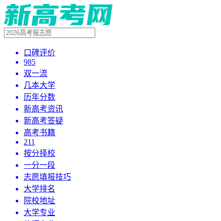
口碑评价
985
双一流
几本大学
历年分数
新高考资讯
新高考答疑
高考书籍
211
按分择校
一分一段
志愿填报技巧
大学排名
院校地址
大学专业