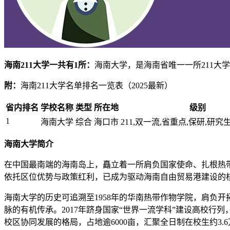
海南211大学一共有1所：
海南大学，是海南省唯一一所211大
附：
海南211大学名单排名一览表（2025最新）
省内排名
学校名称
类型
所在地
级别
1
海南大学
综合
海口市
211,双一流,省重点,保研,研究
海南大学简介
在中国最南端的海南岛上，矗立着一所肩负国家使命、扎根热
依托区位优势与政策红利，已成为驱动海南自由贸易港建设的
海南大学的历史可追溯至1958年的华南热带作物学院，肩负
脉的有机传承。2017年跻身国家“世界一流学科”建设高校行
校区协同发展的格局，占地逾6000亩，汇聚全日制在校生约3