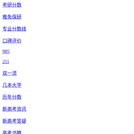
考研分数
推免保研
专业分数线
口碑评价
985
211
双一流
几本大学
历年分数
新高考资讯
新高考答疑
高考书籍