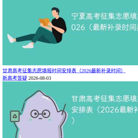
82
安徽大学
安徽
是
是
83
西北大学
陕西
是
是
84
福州大学
福建
是
是
85
河北工业大学
河北
是
是
86
北京林业大学
北京
是
是
87
湖南师范大学
湖南
是
是
88
中国药科大学
江苏
是
是
甘肃高考征集志愿填报时间安排表（2026最新补录时间）
89
北京中医药大学
北京
是
是
新高考答疑
2026-08-03
90
中国地质大学（武汉）
湖北
是
是
91
南京农业大学
江苏
是
是
92
中国矿业大学（北京）
北京
是
是
93
长安大学
陕西
是
是
94
中国矿业大学
江苏
是
是
95
中国石油大学（北京）
北京
是
是
96