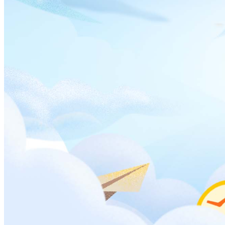
37
中国海洋大学
山东
是
是
是
38
中央民族大学
北京
是
是
是
39
西北农林科技大学
陕西
是
是
是
40
郑州大学
河南
是
是
41
云南大学
云南
是
是
42
新疆大学
新疆
是
是
43
上海财经大学
上海
是
是
44
北京邮电大学
北京
是
是
45
中央财经大学
北京
是
是
46
对外经济贸易大学
北京
是
是
47
上海外国语大学
上海
是
是
48
西安电子科技大学
陕西
是
是
49
中国政法大学
北京
是
是
50
北京外国语大学
北京
是
是
51
空军军医大学
陕西
是
是