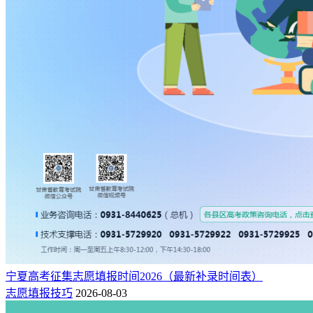
67
西南交通大学
四川
是
是
68
华中师范大学
湖北
是
是
69
暨南大学
广东
是
是
70
华北电力大学
北京
是
是
71
南京师范大学
江苏
是
是
72
哈尔滨工程大学
黑龙江
是
是
73
武汉理工大学
湖北
是
是
74
陕西师范大学
陕西
是
是
75
华南师范大学
广东
是
是
76
合肥工业大学
安徽
是
是
77
北京化工大学
北京
是
是
78
中央音乐学院
北京
是
是
79
西南大学
重庆
是
是
宁夏高考征集志愿填报时间2026（最新补录时间表）
80
江南大学
江苏
是
是
志愿填报技巧
2026-08-03
81
东北师范大学
吉林
是
是