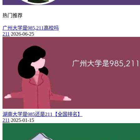
26、贵州（1所）
热门推荐
贵州大学
广州大学是985,211高校吗
27、甘肃（1所）
211
2026-06-25
兰州大学
28、海南（1所）
海南大学
29、宁夏（1所）
宁夏大学
30、青海（1所）
湖南大学是985还是211【全国排名】
211
2025-01-15
青海大学
31、西藏（1所）