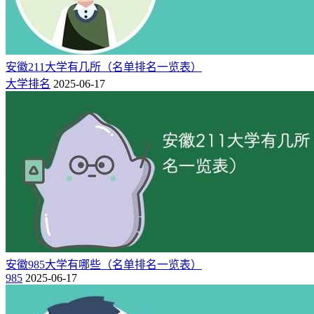
山东大学、中国海洋大学、中国石油大学（华东）。
15、重庆（2所）
重庆大学、西南大学。
安徽211大学有几所（名单排名一览表）
大学排名
2025-06-17
16、福建（2所）
厦门大学、福州大学。
17、新疆（2所）
新疆大学、石河子大学。
18、浙江（1所）
浙江大学
19、江西（1所）
安徽985大学有哪些（名单排名一览表）
985
2025-06-17
南昌大学
20、河北（1所）