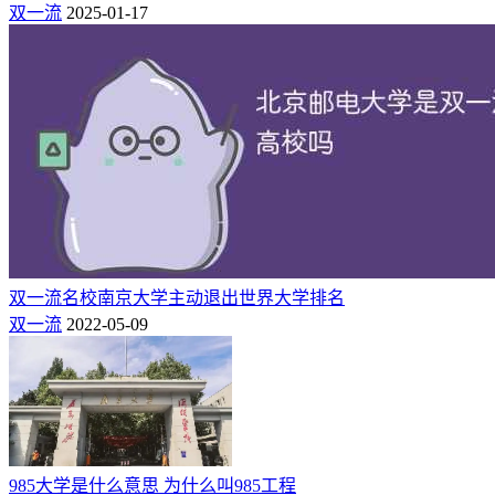
解放军空军军医大学（第四军医大学）、陕西师范大学、西安
双一流
2025-01-17
电子科技大学、西北大学、长安大学。
5、湖北（7所）
武汉大学、华中科技大学、中国地质大学（武汉）、华中农业
大学、华中师范大学、武汉理工大学、中南财经政法大学。
6、四川（5所）
四川大学、电子科技大学、西南交通大学、西南财经大学、四
川农业大学。
双一流名校南京大学主动退出世界大学排名
7、黑龙江（4所）
双一流
2022-05-09
哈尔滨工业大学、哈尔滨工程大学、东北农业大学、东北林业
大学。
8、广东（4所）
中山大学、华南理工大学、华南师范大学、暨南大学。
985大学是什么意思 为什么叫985工程