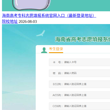
中国石油大学（华东）
山东
是
是
97
海南大学
海南
是
是
98
大连海事大学
辽宁
是
是
海南高考专科志愿填报系统官网入口（最新登录地址）
院校地址
2026-08-03
99
南昌大学
江西
是
是
100
华中农业大学
湖北
是
是
101
中国地质大学（北京）
北京
是
是
102
辽宁大学
辽宁
是
是
103
太原理工大学
山西
是
是
104
贵州大学
贵州
是
是
105
北京体育大学
北京
是
是
106
延边大学
吉林
是
是
107
广西大学
广西
是
是
108
东北林业大学
黑龙江
是
是
109
四川农业大学
四川
是
是
110
内蒙古大学
内蒙古
是
是