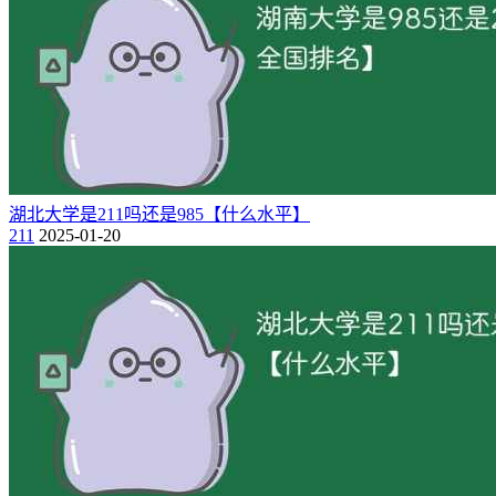
西藏大学
二：211大学名单排名一览表
在最新2023年中国大学排名中，北京大学、清华大学、复旦大
学、上海交通大学、浙江大学居中国211工程大学排名前5强；
211大学全部排名名单中，排名最后5所大学分别是：东北农业
大学、宁夏大学、青海大学、石河子大学、西藏大学。（
985
湖北大学是211吗还是985【什么水平】
211
2025-01-20
大学全部排名名单
）
985
211
排名
名称
省份
双一流
1
北京大学
北京
是
是
是
2
清华大学
北京
是
是
是
3
复旦大学
上海
是
是
是
4
上海交通大学
上海
是
是
是
5
浙江大学
浙江
是
是
是
6
国防科技大学
湖南
是
是
是