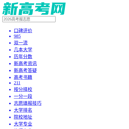
口碑评价
985
双一流
几本大学
历年分数
新高考资讯
新高考答疑
高考书籍
211
按分择校
一分一段
志愿填报技巧
大学排名
院校地址
大学专业