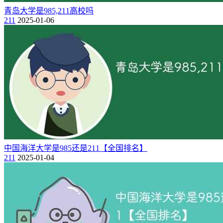
7
中国人民大学
北京
是
是
是
青岛大学是985,211高校吗
211
2025-01-06
8
南京大学
江苏
是
是
是
9
中国科学技术大学
安徽
是
是
是
10
北京航空航天大学
北京
是
是
是
11
同济大学
上海
是
是
是
12
北京理工大学
北京
是
是
是
13
东南大学
江苏
是
是
是
14
武汉大学
湖北
是
是
是
15
华中科技大学
湖北
是
是
是
16
哈尔滨工业大学
黑龙江
是
是
是
中国海洋大学是985还是211【全国排名】
211
2025-01-04
17
西安交通大学
陕西
是
是
是
18
南开大学
天津
是
是
是
19
北京师范大学
北京
是
是
是
20
华东师范大学
上海
是
是
是
21
电子科技大学
四川
是
是
是