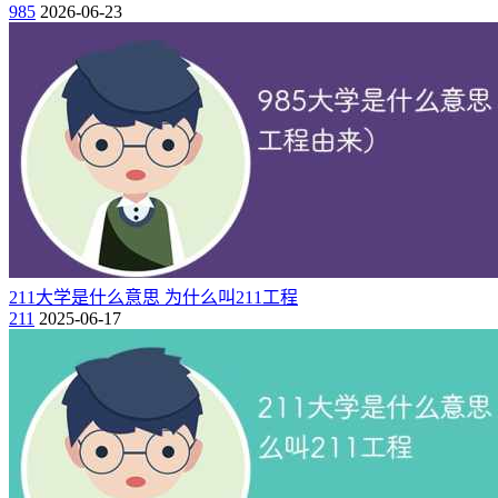
9、湖南（4所）
985
2026-06-23
湖南大学、中南大学、国防科技大学、湖南师范大学。
10、天津（4所）
南开大学、天津大学、天津医科大学、河北工业大学。
11、辽宁（4所）
大连理工大学、东北大学、辽宁大学、大连海事大学。
12、吉林（3所）
211大学是什么意思 为什么叫211工程
211
2025-06-17
吉林大学、东北师范大学、延边大学。
13、安徽（3所）
中国科学技术大学、合肥工业大学、安徽大学。
14、山东（3所）