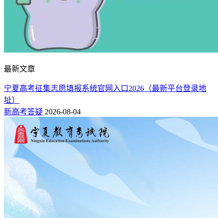
22
中山大学
广东
是
是
是
23
天津大学
天津
是
是
是
24
厦门大学
福建
是
是
是
25
华南理工大学
广东
是
是
是
26
最新文章
四川大学
四川
是
是
是
27
西北工业大学
陕西
是
是
是
宁夏高考征集志愿填报系统官网入口2026（最新平台登录地
28
山东大学
山东
是
是
是
址）
新高考答疑
2026-08-04
29
重庆大学
重庆
是
是
是
30
中南大学
湖南
是
是
是
31
吉林大学
吉林
是
是
是
32
湖南大学
湖南
是
是
是
33
兰州大学
甘肃
是
是
是
34
大连理工大学
辽宁
是
是
是
35
中国农业大学
北京
是
是
是
36
东北大学
辽宁
是
是
是