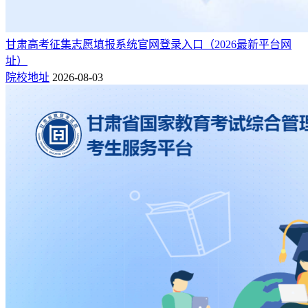
52
北京交通大学
北京
是
是
53
南京航空航天大学
江苏
是
是
甘肃高考征集志愿填报系统官网登录入口（2026最新平台网
54
南京理工大学
江苏
是
是
址）
院校地址
2026-08-03
55
上海大学
上海
是
是
56
西南财经大学
四川
是
是
57
北京科技大学
北京
是
是
58
华东理工大学
上海
是
是
59
中国传媒大学
北京
是
是
60
海军军医大学
上海
是
是
61
北京工业大学
北京
是
是
62
中南财经政法大学
湖北
是
是
63
河海大学
江苏
是
是
64
天津医科大学
天津
是
是
65
苏州大学
江苏
是
是
66
东华大学
上海
是
是