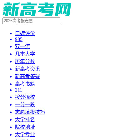
口碑评价
985
双一流
几本大学
历年分数
新高考资讯
新高考答疑
高考书籍
211
按分择校
一分一段
志愿填报技巧
大学排名
院校地址
大学专业