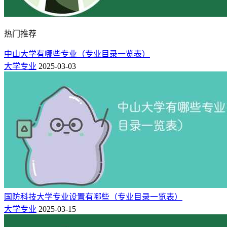
滚动支持省级创新团队2个、创新平台3个。学校是省内首批
“辽宁省高等学校科技成果（知识产权）转化和技术转移基
地”，参加并获批的辽宁省实质性产学研联盟21家。建有国家
热门推荐
级沈阳中俄科技合作基地、国家863高技术发展计划重点实验
室、国家科普教育基地兵器博物馆等国家级平台，辽宁省高等
中山大学有哪些专业（专业目录一览表）
学校重大科技平台等25个省部级重点实验室、工程技术研究中
大学专业
2025-03-03
心、产业技术研究院等创新平台。
猜你喜欢：
沈阳理工大学最好的专业排名（王牌优势专业）
沈阳理工大学排名(2022-2025全国最新排名)
沈阳理工大学是一本还是二本【几本大学】
沈阳理工大学录取分数线2023是多少分「在各省录取最低分」
国防科技大学专业设置有哪些（专业目录一览表）
大学专业
2025-03-15