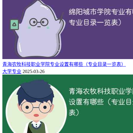
体育部
国防教育学院
国际教育学院/中俄学院
沈阳理工大学简介：
沈阳理工大学始建于1948年，是我军为培养新中国急需的兵工
专门人才在东北地区创建的第一所本科军工高等学校，是共和
国“兵工七子”之一，曾用名东北军工专门学校、沈阳工业学院
青海农牧科技职业学院专业设置有哪些（专业目录一览表）
等，先后隶属于中国人民解放军东北军工部、中央兵工总局、
大学专业
2025-03-26
兵器工业部、国家机械工业委员会、机械电子工业部、中国兵
器工业总公司等，1999年划归辽宁省管理，2004年更为现名。
近年来，学校针对行业和地方经济发展，不断强化特色，凝练
主攻方向，加强人才和团队建设，做强、做大优势领域，科研
实力得到明显提高，科研工作实现快速发展，千万以上重大科
研项目相继涌现，科研到款呈阶梯上升，2023年师均科研经费
超过17万元。“十三五”期间获省部级以上科技奖项20项，授权
专利638项，专利转化39项，发表三大检索论文634篇，获批及