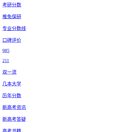
考研分数
推免保研
专业分数线
口碑评价
985
211
双一流
几本大学
历年分数
新高考资讯
新高考答疑
高考书籍