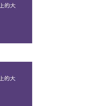
业”教育的新理念，培养“厚基础、宽口径、高素质、创新型”复
会进步作出了重要贡献。
校。学校肇始于1904年，成立于1919年，由近代爱国教育家
938年迁至昆明改名为国立西南联合大学。1946年回津复校并
米，津南校区占地245.89万平方米，泰达校区占地6.72万平方米。
）