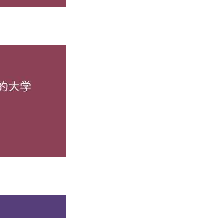
出了部分院校，还有很多不错的大学在陕西录取线都在620分左右（
学及专业。
况（部分）
于1902年的三江师范学堂，此后历经两江师范学堂、南京高
2年，在全国高校院系调整中，南京大学调整出工学、农学、师范等
学精神和传统始终贯穿于南京大学的发展史中，成为南京大学办学
学界。今日南大着力推进实施科研转型提升战略，持续探索以基
学社会科学在“学术原创、方法转型、服务国家”等三个向度的创