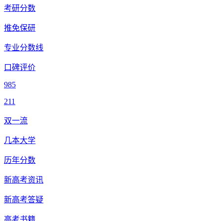
考研分数
推免保研
专业分数线
口碑评价
985
211
双一流
几本大学
历年分数
新高考资讯
新高考答疑
高考书籍