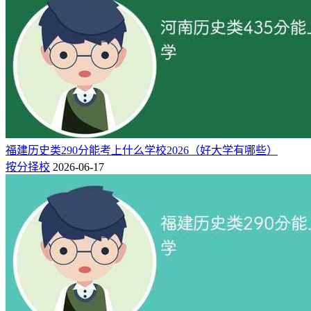
二、在新高考省份（综合类）624分能上的大学
山东省（综合类）
2026年山东综合类624分左右录取的大学名单，
省内：
山东大
学（最低617分）、山东大学威海分校（最低615分）；
省外：
华南理工大学（最低627分）、北京理工大学（最低627分）。
属
院校名称
所在地
科目
分数/位次
批次
性
福建历史类290分能考上什么学校2026（好大学有哪些）
公
627 / 9923
华南理工大学
广东
综合类
1段
按分择校
2026-06-17
办
公
627 / 9817
北京理工大学
北京
综合类
1段
办
公
623 / 11827
北京师范大学
北京
综合类
1段
办
公
622 / 12077
重庆大学
重庆
综合类
1段
办
公
621 / 12476