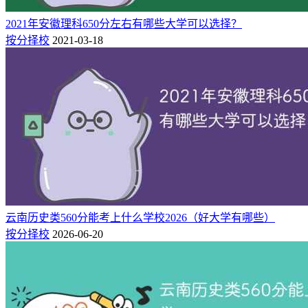
625 / 1600
山东大学
公办
山东
历史类
本科
2021年安徽理科650分左右有哪些大学可以选择？
625 / 1600
华东师范大学
公办
上海
历史类
本科
按分择校
2021-03-18
624 / 1694
华东政法大学
公办
上海
历史类
本科
624 / 1694
南京师范大学
公办
江苏
历史类
本科
624 / 1694
华南理工大学
公办
广东
历史类
本科
623 / 1796
南京师范大学
公办
江苏
历史类
本科
623 / 1796
四川大学
公办
四川
历史类
本科
623 / 1796
华中科技大学
公办
湖北
历史类
本科
622 / 1929
苏州大学
公办
江苏
历史类
本科
622 / 2030
中国农业大学
公办
北京
历史类
本科
621 / 2031
苏州大学
公办
江苏
历史类
本科
云南历史类560分能考上什么学校2026（好大学有哪些）
621 / 2031
中南大学
公办
湖南
历史类
本科
按分择校
2026-06-20
621 / 2031
哈尔滨工业大学(深圳)
公办
广东
历史类
本科
620 / 2131
西南政法大学
公办
重庆
历史类
本科
620 / 2131
山东大学威海分校
公办
山东
历史类
本科
620 / 2131
吉林大学
公办
吉林
历史类
本科