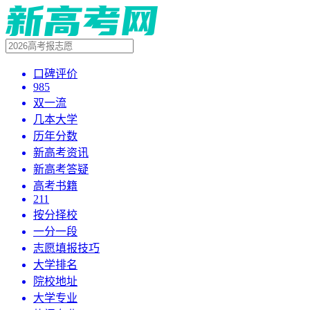
口碑评价
985
双一流
几本大学
历年分数
新高考资讯
新高考答疑
高考书籍
211
按分择校
一分一段
志愿填报技巧
大学排名
院校地址
大学专业