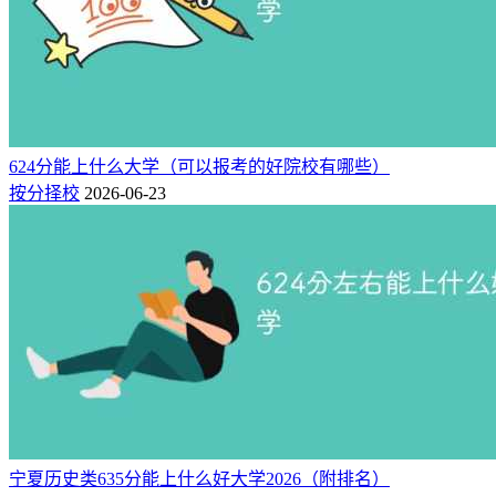
618 / 2510
中国传媒大学
公办
北京
历史类
本科
618 / 2384
中国海洋大学
公办
山东
历史类
本科
618 / 2510
北京外国语大学
公办
北京
历史类
本科
618 / 2384
西北工业大学
公办
陕西
历史类
本科
618 / 2384
西北工业大学
公办
陕西
历史类
本科
618 / 2384
624分能上什么大学（可以报考的好院校有哪些）
电子科技大学
公办
四川
历史类
本科
按分择校
2026-06-23
江苏历史类624分可上院校（123所）完整数据：
新高考网志
愿填报系统
江苏省（物理类）
2025年江苏物理类624分左右录取的大学名单，
省内：
徐州医
科大学（最低627分）、南京信息工程大学（最低627分）；
省
外：
北京体育大学（最低627分）、深圳大学（最低627分）。
院校名称
属性
所在地
科目
分数/位次
批次
627 / 13916
徐州医科大学
公办
江苏
物理类
本科
627 / 13916
宁夏历史类635分能上什么好大学2026（附排名）
南京信息工程大学
公办
江苏
物理类
本科