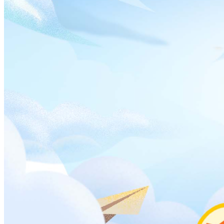
报助手
新疆（理科）
2026年新疆理科624分左右录取的大学名单，
省外：
西北工业
大学（最低627分）、同济大学（最低627分）。
属
所在
科
分数/
院校名称
批次
性
地
目
位次
公
理
627 /
西北工业大学
陕西
本一
602
办
科
公
理
627 /
同济大学
上海
本一
602
办
科
公
理
626 /
华中科技大学
湖北
本一
626
办
科
公
理
624 /
哈尔滨工业大学(威海)
山东
本一
677
办
科
公
理
624 /
同济大学(中外合作)
上海
本一
677
办
科