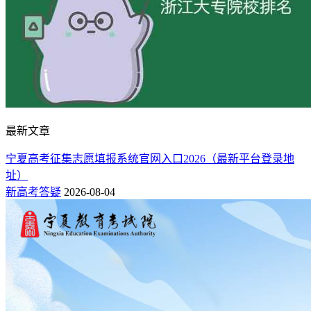
605 / 21432
兰州大学
甘肃
综合类
1段
办
山东综合类624分可上院校（48所）完整数据：
新高考网志愿
模拟填报平台
三、在传统高考省份（文科+理科）624分能上的大
学
最新文章
新疆（文科）
宁夏高考征集志愿填报系统官网入口2026（最新平台登录地
2026年新疆文科624分左右录取的大学名单，
省外：
北京大学
址）
（最低624分）、上海交通大学（最低609分）。
新高考答疑
2026-08-04
院校名称
属性
所在地
科目
分数/位次
批次
624 / 15
北京大学
公办
北京
文科
本一
609 / 59
上海交通大学
公办
上海
文科
本一
606 / 17
北京大学
公办
北京
文科
本一（单列类）
601 / 88
复旦大学
公办
上海
文科
本一
新疆文科624分可上院校（4所）完整数据：
新高考网志愿填