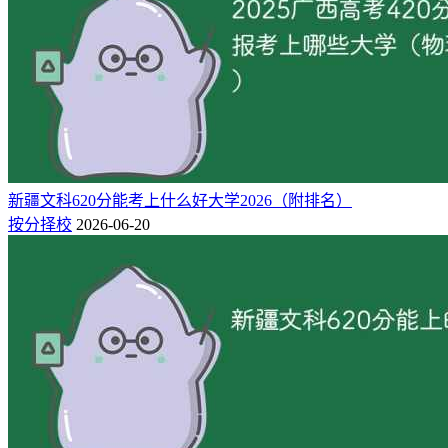
江苏省（历史类）
2025年江苏历史类624分左右录取的大学名单，
省内：
苏州大
学（最低627分）、中国人民大学(苏州校区)（最低627分）；
省外：
山东大学（最低627分）、哈尔滨工业大学（最低627
分）。
院校名称
属性
所在地
科目
分数/位次
批次
新疆文科620分能考上什么好大学2026（附排名）
627 / 1417
苏州大学
公办
江苏
历史类
本科
按分择校
2026-06-20
627 / 1417
山东大学
公办
山东
历史类
本科
627 / 1417
中国人民大学(苏州校区)
公办
江苏
历史类
本科
627 / 1417
哈尔滨工业大学
公办
黑龙江
历史类
本科
626 / 1490
上海外国语大学
公办
上海
历史类
本科
626 / 1599
北京外国语大学
公办
北京
历史类
本科
626 / 1490
重庆大学
公办
重庆
历史类
本科
626 / 1490
上海财经大学
公办
上海
历史类
本科
625 / 1600
湖南大学
公办
湖南
历史类
本科