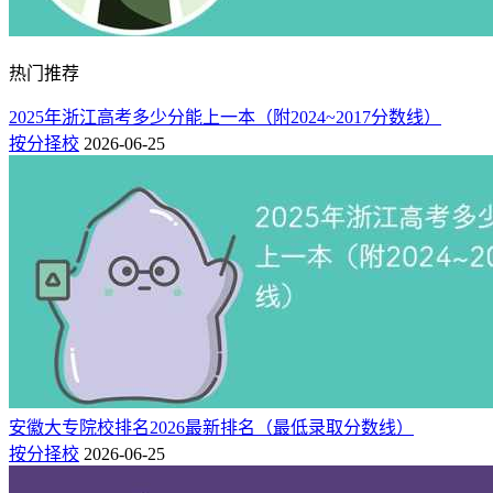
南京航空航天大学
江苏
综合类
1段
办
公
619 / 13265
上海财经大学
上海
综合类
1段
办
热门推荐
北京师范大学(珠海校
公
618 / 13722
广东
综合类
1段
2025年浙江高考多少分能上一本（附2024~2017分数线）
区)
办
按分择校
2026-06-25
公
617 / 14353
南京理工大学
江苏
综合类
1段
办
公
617 / 14388
山东大学
山东
综合类
1段
办
公
615 / 15712
山东大学威海分校
山东
综合类
1段
办
公
615 / 15539
山东大学
山东
综合类
1段
办
电子科技大学(沙河校
公
615 / 15355
四川
综合类
1段
区)
办
安徽大专院校排名2026最新排名（最低录取分数线）
公
按分择校
2026-06-25
614 / 15875
中国社会科学院大学
北京
综合类
1段
办