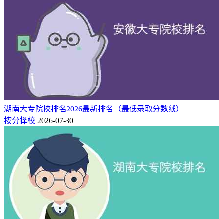
公
614 / 15911
四川大学
四川
综合类
1段
办
公
613 / 16749
对外经济贸易大学
北京
综合类
1段
办
公
613 / 16781
中央财经大学
北京
综合类
1段
办
公
613 / 16528
湖南大学
湖南
综合类
1段
办
公
湖南大专院校排名2026最新排名（最低录取分数线）
613 / 16584
西安电子科技大学
陕西
综合类
1段
办
按分择校
2026-07-30
公
612 / 17214
西南政法大学
重庆
综合类
1段
办
公
612 / 17258
中南大学
湖南
综合类
1段
办
公
612 / 16919
西北工业大学
陕西
综合类
1段
办
公
611 / 17909
上海外国语大学
上海
综合类
1段