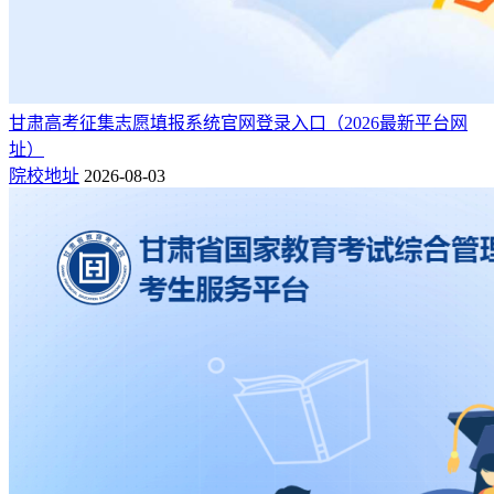
公
理
621 /
电子科技大学
四川
本一
747
办
科
公
理
本一（单列
621 /
复旦大学
上海
51
办
科
类）
甘肃高考征集志愿填报系统官网登录入口（2026最新平台网
公
理
619 /
址）
武汉大学
湖北
本一
795
办
科
院校地址
2026-08-03
公
理
本一（单列
619 /
上海交通大学医学院
上海
51
办
科
类）
公
理
618 /
南开大学
天津
本一
823
办
科
公
理
617 /
大连理工大学
辽宁
本一
853
办
科
哈尔滨工业大学(威海)(其
公
理
616 /
山东
本一
882
它)
办
科
公
理
本一（单列
614 /
上海交通大学(民族班)
上海
61
办
科
类）
公
理
611 /