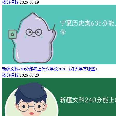
按分择校
2026-06-19
627 / 13916
北京体育大学
公办
北京
物理类
本科
627 / 13916
南京师范大学
公办
江苏
物理类
本科
627 / 13916
深圳大学
公办
广东
物理类
本科
627 / 13916
江南大学
公办
江苏
物理类
本科
626 / 14488
大连医科大学
公办
辽宁
物理类
本科
626 / 15099
北京电影学院
公办
北京
物理类
本科
626 / 14488
西南政法大学
公办
重庆
物理类
本科
626 / 14488
合肥工业大学
公办
安徽
物理类
本科
626 / 14488
江南大学
公办
江苏
物理类
本科
626 / 14488
河海大学
公办
江苏
物理类
本科
新疆文科240分能考上什么学校2026（好大学有哪些）
按分择校
2026-06-20
626 / 14488
吉林大学
公办
吉林
物理类
本科
626 / 14488
北京邮电大学
公办
北京
物理类
本科
625 / 15100
西北农林科技大学
公办
陕西
物理类
本科
625 / 15100
江南大学
公办
江苏
物理类
本科
625 / 15713
北京化工大学
公办
北京
物理类
本科
625 / 15100
华东理工大学
公办
上海
物理类
本科