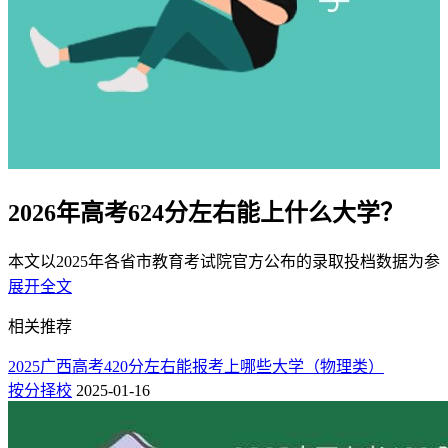
2026年高考624分左右能上什么大学？
本文以2025年各省市教育考试院官方公布的录取投档数据为参
考，结合新高考、传统高考两种模式，选取新疆（文科/理
展开全文
科）、山东（综合类）、江苏（历史类/物理类）三大代表性
相关推荐
省份，整理了624分左右可以报考的大学名单，供2026年考生
志愿填报参考。
2025广西高考420分左右能报考上哪些大学（物理类）
按分择校
2025-01-16
一、在新高考省份（历史类+物理类）624分能上的
大学