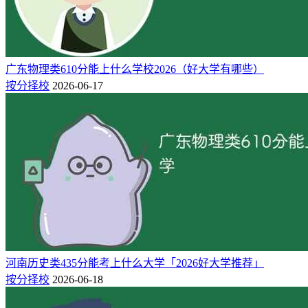
625 / 15100
中国海洋大学
公办
山东
物理类
本科
625 / 15100
华北电力大学(北京)
公办
北京
物理类
本科
625 / 15713
武汉大学
公办
湖北
物理类
本科
624 / 15714
兰州大学
公办
甘肃
物理类
本科
广东物理类610分能上什么学校2026（好大学有哪些）
624 / 15714
按分择校
2026-06-17
江南大学
公办
江苏
物理类
本科
624 / 15714
中国海洋大学
公办
山东
物理类
本科
624 / 15714
中国海洋大学
公办
山东
物理类
本科
624 / 15714
吉林大学
公办
吉林
物理类
本科
624 / 16379
东北大学
公办
辽宁
物理类
本科
623 / 16380
南京中医药大学
公办
江苏
物理类
本科
623 / 16380
南京师范大学
公办
江苏
物理类
本科
623 / 16380
南京师范大学
公办
江苏
物理类
本科
623 / 16380
暨南大学
公办
广东
物理类
本科
江苏物理类624分可上院校（273所）完整数据：
新高考网志
河南历史类435分能考上什么大学「2026好大学推荐」
愿填报助手
按分择校
2026-06-18