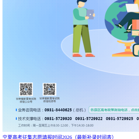
北京邮电大学
北京
本一
1029
办
科
公
理
611 /
同济大学(医学类专业)
上海
本一
1029
办
科
北京交通大学(詹天佑试点
公
理
610 /
北京
本一
1051
班)
办
科
公
理
610 /
天津大学
天津
本一
1051
办
科
公
理
609 /
北京师范大学
北京
本一
1080
办
科
公
理
608 /
中山大学
广东
本一
1110
办
科
北京交通大学(詹天佑试点
公
理
607 /
北京
本一
1143
班智能类)
办
科
公
理
604 /
华南理工大学
广东
本一
1252
办
科
公
理
604 /
厦门大学
福建
本一
1252
办
科
宁夏高考征集志愿填报时间2026（最新补录时间表）