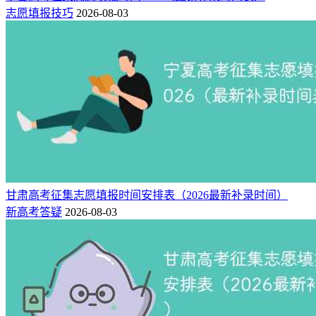
新疆理科624分可上院校（22所）完整数据：
新高考网志愿填
志愿填报技巧
2026-08-03
报助手
注：以上624分左右能报考哪些大学的名单，仅供2026年高考
志愿填报模拟参考，不作为正式录取依据。2026年实际录取情
况请以各省教育考试院公布为准。
甘肃高考征集志愿填报时间安排表（2026最新补录时间）
新高考答疑
2026-08-03