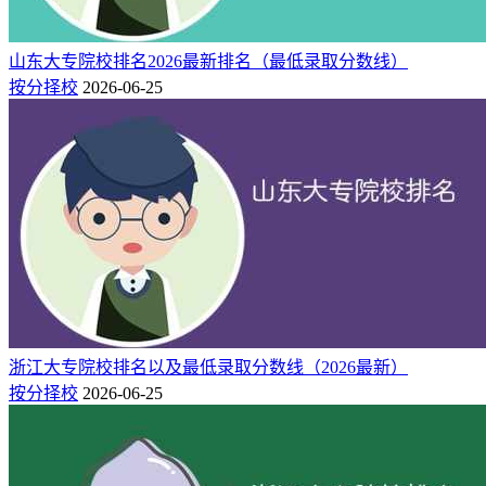
办
公
611 / 17600
中国政法大学
北京
综合类
1段
办
山东大专院校排名2026最新排名（最低录取分数线）
公
按分择校
2026-06-25
610 / 18287
华中科技大学
湖北
综合类
1段
办
公
609 / 18765
华东政法大学
上海
综合类
1段
办
公
608 / 19534
中央财经大学
北京
综合类
1段
办
公
608 / 19620
北京邮电大学
北京
综合类
1段
办
公
607 / 19808
北京科技大学
北京
综合类
1段
办
浙江大专院校排名以及最低录取分数线（2026最新）
公
607 / 19771
重庆大学
重庆
综合类
1段
按分择校
2026-06-25
办
公
607 / 20314
哈尔滨工业大学(威海)
山东
综合类
1段
办
公