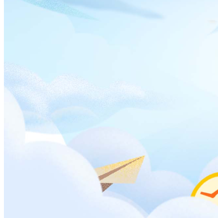
南京理工大学、合肥工业大学，自带军工、智能制造行业资
源，航天、半导体企业每年定点进校招聘，就业认可度高。
3、580-600分性价比黄金段（最推荐中等分数考生）
这个分数段报考仪器专业优势最突出，特色院校行业资源远超
普通一本：
中国计量大学：全国计量质检系统对口专属院校，考各
地计量院事业单位优势独一无二。
长春理工大学（原长春光机学院）：光学仪器领域老牌
强校，光电检测、光学设备赛道不愁就业。
中北大学：兵器工业背景，传感器、军工测控仪器为本
校王牌，央企校招机会丰富。