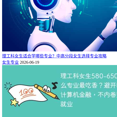
绝大多数岗位集中在恒温实验室、质检中心、写字楼研发部、
无尘车间，整洁舒适。不用像临床医护频繁值夜班，不用金融
行业常年应酬，也不用法学从业者到处跑外勤，作息相对规
律，能平衡生活与工作。
3、行业小众壁垒高，竞争远低于医学、法律、金
融、计算机
全国仅有120余所院校开设仪器相关专业，招生规模有限，不
理工科女生适合学哪些专业？中高分段女生选择专业攻略
像临床、法学、金融每年百万毕业生扎堆求职。精密仪器、半
女生专业
2026-06-19
导体检测属于国家重点刚需产业，人才缺口持续扩大，同等分
数下行业资源更集中，内卷程度大幅降低。
二、就业路径清晰：本科稳体制，读研拿
高薪，两条发展路线任选
仪器专业容错率极高，求安稳不用深造，想高薪提升学历即可
突破薪资上限，赛道覆盖稳定体制与高薪制造业。