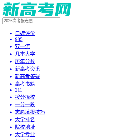
口碑评价
985
双一流
几本大学
历年分数
新高考资讯
新高考答疑
高考书籍
211
按分择校
一分一段
志愿填报技巧
大学排名
院校地址
大学专业