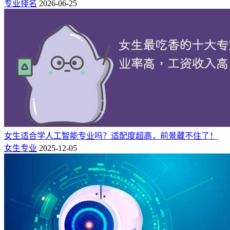
专业排名
2026-06-25
（图：仪器类专业）
1、工作适配细心特质，不用疯狂内卷代码
女生适合学人工智能专业吗？适配度超高，前景藏不住了！
女生专业
2025-12-05
专业核心围绕精密测量、传感器、智能检测、仪器校准展开，
不需要长年高强度编程，也没有繁重户外作业。日常以数据校
验、精度调试、设备检测为主，极度考验耐心、细致与严谨，
女生细腻沉稳的性格更容易脱颖而出，职场性别偏见少。
2、办公环境干净体面，不用熬夜轮班、四处奔波