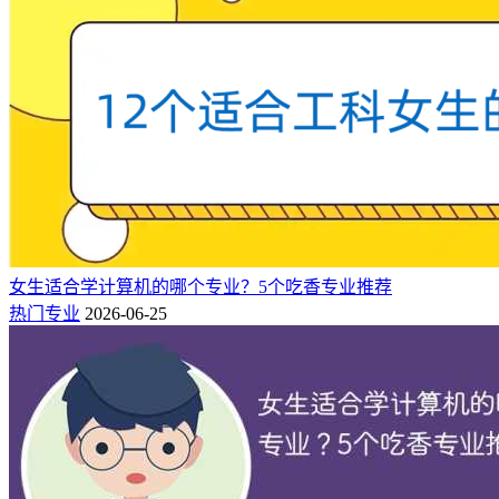
（图：外企德州仪器工作环境）
女生适合学计算机的哪个专业？5个吃香专业推荐
一、仪器类专业，完美适配理科女生的3
热门专业
2026-06-25
大核心优势
当下热门赛道各有难以回避的痛点：计算机报考人数饱和，常
年高强度加班；口腔、临床医学学制长、课业压力极大，后期
值班辛苦；法学考证、考公竞争百里挑一；金融岗位门槛高，
名校、学历内卷严重。仪器专业刚好避开所有短板，天然契合