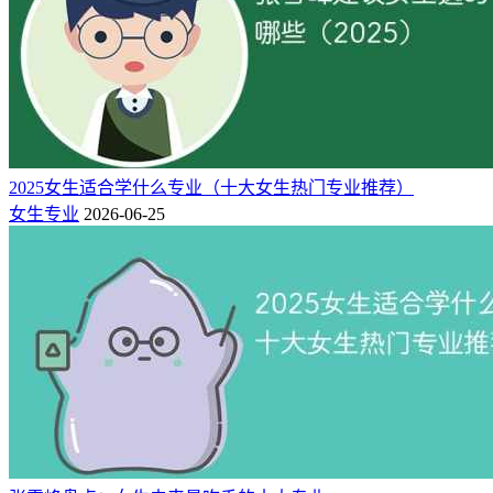
面高强度诊疗，资深研发年薪30万以上。
3、航空航天、军工央企（福利完善，稳定性拉满）
航天科技、航天科工、中电科等单位，研发惯性导航、航天传
感器、精密测控设备，国企编制、各类补贴齐全，几乎不存在
失业风险。
2025女生适合学什么专业（十大女生热门专业推荐）
女生专业
2026-06-25
三、2026高考志愿填报：550-680分择校
指南
仪器专业高度看重院校行业背景，相同分数优先选行业特色院
校，资源优于普通综合类大学。