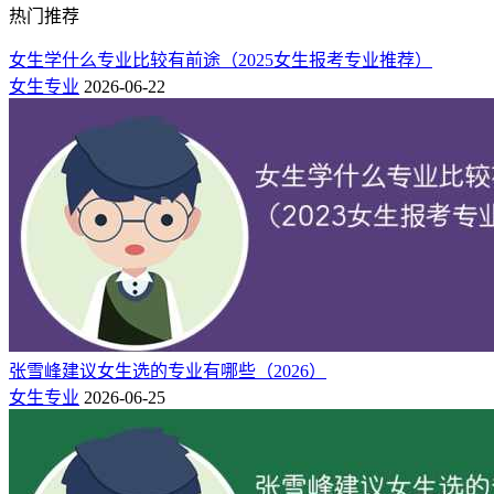
热门推荐
入职岛津、海克斯康、聚光科技等国内外仪器龙头，负责设备
调试、技术对接。不用久坐办公室，沟通能力强、心思细腻的
女生学什么专业比较有前途（2025女生报考专业推荐）
女生格外受欢迎，综合收入可观。
女生专业
2026-06-22
（二）研究生毕业：高薪天花板，三大黄金朝阳赛
道
业内公认“本科就业面有限，读研后薪资与岗位质量翻倍”，硕
士发展上限远超很多热门专业：
1、半导体芯片行业（薪资第一梯队）
入职德州仪器、中芯国际、长江存储、北方华创等企业，负责
晶圆检测、光刻机测控、芯片精密测试，国家重点扶持产业，
张雪峰建议女生选的专业有哪些（2026）
硕士应届生年薪普遍25-50万，办公环境洁净高端。
女生专业
2026-06-25
2、高端医疗设备行业（长期稳健朝阳赛道）
进入迈瑞医疗、联影医疗、GE医疗，研发CT、核磁、手术机
器人、诊断仪器。行业抗周期、需求稳定，不用像临床医生直