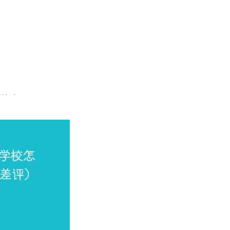
详细如下。
4中国八星级专业（8★），跻身世界一流专业专业行列。思想政治教
2024中国七星级专业（7★），入选世界知名高水平、中国顶尖专
A++）等2个专业获得2024中国七星级专业（7★），跻身世界
（6★），入选世界高水平、中国顶尖专业专业行列。
学！
不过在专业实力方面各有优势，如果你倾向于测绘工程、思
海洋大学。