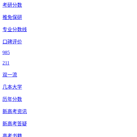
考研分数
推免保研
专业分数线
口碑评价
985
211
双一流
几本大学
历年分数
新高考资讯
新高考答疑
高考书籍