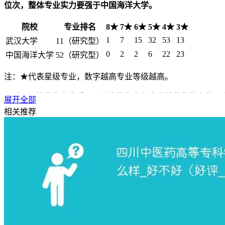
位次，整体专业实力要强于中国海洋大学。
院校
专业排名
8★
7★
6★
5★
4★
3★
1
7
15
32
53
13
武汉大学
11（研究型）
0
2
2
6
22
23
中国海洋大学
52（研究型）
注：★代表星级专业，数字越高专业等级越高。
不过从具体的专业来看，两所高校都有各自独特的优势专业，
展开全部
相关推荐
武汉大学王牌专业有：
测绘工程（A++）等1个专业获得202
济学（A++）、哲学（A++）、法学（A++）等7个专业荣获
中国海洋大学王牌专业有：
水产养殖学（A++）、海洋科学（
业科学与技术（A++）等2个专业荣获2024中国六星级专业
三、综合对比分析
综上对比，
武汉大学在综合排名上整体实力要强于中国海洋大
向于水产养殖学、海洋科学、海洋技术等专业，可以选择中国