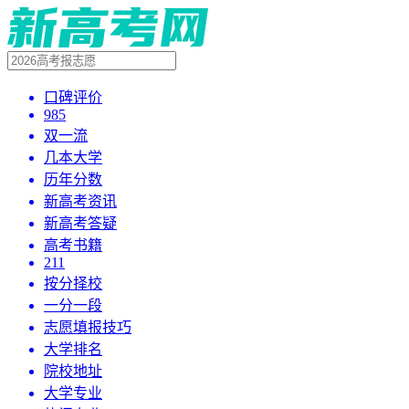
口碑评价
985
双一流
几本大学
历年分数
新高考资讯
新高考答疑
高考书籍
211
按分择校
一分一段
志愿填报技巧
大学排名
院校地址
大学专业