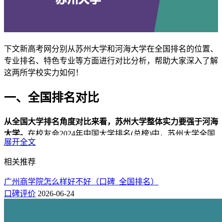
下文新高考网分别从苏州大学和河海大学在全国排名的位置、
专业排名、特色专业等方面进行对比分析，帮助大家深入了解
这两所学校实力如何！
一、全国排名对比
从全国大学排名角度对比来看，苏州大学整体实力要强于河海
大学。
在校友会2024年中国大学排名(总榜)中，苏州大学全国
展开全文
排名第39位，与全国排名第61位的河海大学相比，高了22个位
次，排在河海大学之前。
相关推荐
年份
院校
全国排名
总分
星级
办学层次
广州商学院怎么样好不好（口碑_全国排名）
2024
39
64.58
苏州大学
5★
中国一流大学
口碑评价
2026-06-24
2024
61
62.98
河海大学
6★
世界高水平大学