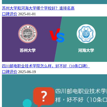
（A++）等2个专业荣获2024中国六星级专业（6★），入选世
苏州大学和河海大学哪个学校好？谁排名高
界高水平、中国顶尖专业专业行列。
口碑评价
2025-01-01
河海大学王牌专业有：
水利水电工程（A++）等1个专业获得
2024中国八星级专业（8★），跻身世界一流专业专业行列。
水文与水资源工程（A++）、港口航道与海岸工程（A+）、
环境工程（A+）等3个专业荣获2024中国六星级专业
（6★），入选世界高水平、中国顶尖专业专业行列。
三、综合对比分析
综上对比，
苏州大学在综合排名上整体实力要强于河海大学！
四川邮电职业技术学院怎么样，好不好（10条口碑）
不过在专业实力方面各有优势，如果你倾向于纺织工程、纳米
口碑评价
2025-06-19
材料与技术、服装与服饰设计等专业，可以选择苏州大学，如
果你更倾向于水利水电工程、水文与水资源工程、港口航道与
海岸工程等专业，可以选择河海大学。
相关推荐：
苏州大学应用技术学院怎么样好不好（口碑_全国排名）