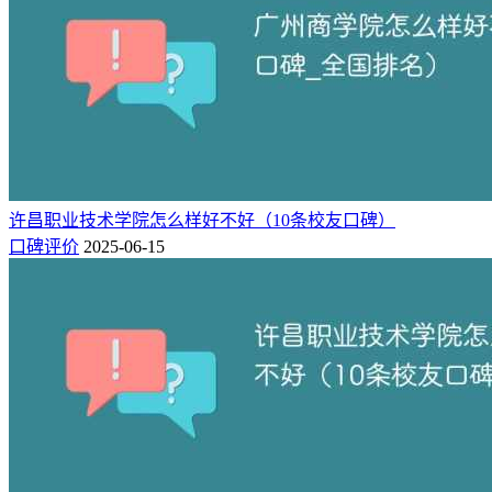
二、专业实力对比
从专业排名方面，根据校友会2024中国大学一流专业排名榜
单，苏州大学位居全国第94名（研究型），河海大学位居全国
第99名（研究型），
苏州大学专业排名相比河海大学高5个位
次，整体专业实力要强于河海大学。
院校
专业排名
8★
7★
6★
5★
4★
3★
许昌职业技术学院怎么样好不好（10条校友口碑）
0
1
2
7
36
9
苏州大学
94（研究型）
口碑评价
2025-06-15
1
0
3
4
29
20
河海大学
99（研究型）
注：★代表星级专业，数字越高专业等级越高。
不过从具体的专业来看，两所高校都有各自独特的优势专业，
详细如下。
苏州大学王牌专业有：
纺织工程（A++）等1个专业获得2024
中国七星级专业（7★），跻身世界知名高水平、中国顶尖专
业专业行列。纳米材料与技术（A++）、服装与服饰设计